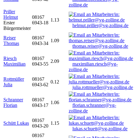
zolling.de
Priller
Helmut
08167
1.13
Erster
6943-18
helmut.priller@vg-zolling.de
Bürgermeister
Reiser
08167
1.09
Thomas
6943-34
thomas.reiser@vg-zolling.de
Riesch
08167
2.09
Maximilian
6943-55
maximilian.riesch@vg-
zolling.de
Rottmüller
08167
0.12
Julia
6943-62
julia.rottmueller@vg-zolling.de
Schranner
08167
1.06
Florian
6943-17
florian.schranner@vg-
zolling.de
08167
Schütt Lukas
1.15
6943-20
lukas.schuett@vg-zolling.de
08167