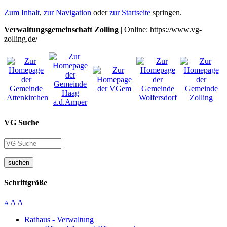
Zum Inhalt
,
zur Navigation
oder
zur Startseite
springen.
Verwaltungsgemeinschaft Zolling
| Online: https://www.vg-
zolling.de/
VG Suche
suchen
Schriftgröße
A
A
A
Rathaus - Verwaltung