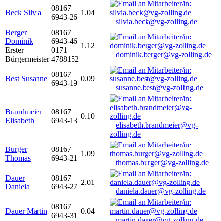
08167
Beck Silvia
1.04
6943-26
silvia.beck@vg-zolling.de
Berger
08167
Dominik
6943-46
1.12
Erster
0171
dominik.berger@vg-zolling.de
Bürgermeister
4788152
08167
Best Susanne
0.09
6943-19
susanne.best@vg-zolling.de
Brandmeier
08167
0.10
Elisabeth
6943-13
elisabeth.brandmeier@vg-
zolling.de
Burger
08167
1.09
Thomas
6943-21
thomas.burger@vg-zolling.de
Dauer
08167
2.01
Daniela
6943-27
daniela.dauer@vg-zolling.de
08167
Dauer Martin
0.04
6943-31
martin.dauer@vg-zolling.de