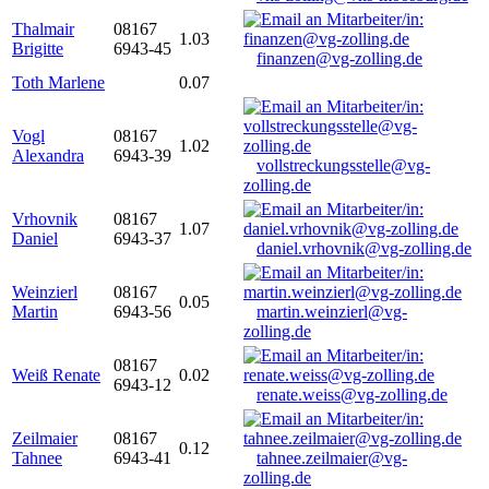
Thalmair
08167
1.03
Brigitte
6943-45
finanzen@vg-zolling.de
Toth Marlene
0.07
Vogl
08167
1.02
Alexandra
6943-39
vollstreckungsstelle@vg-
zolling.de
Vrhovnik
08167
1.07
Daniel
6943-37
daniel.vrhovnik@vg-zolling.de
Weinzierl
08167
0.05
Martin
6943-56
martin.weinzierl@vg-
zolling.de
08167
Weiß Renate
0.02
6943-12
renate.weiss@vg-zolling.de
Zeilmaier
08167
0.12
Tahnee
6943-41
tahnee.zeilmaier@vg-
zolling.de