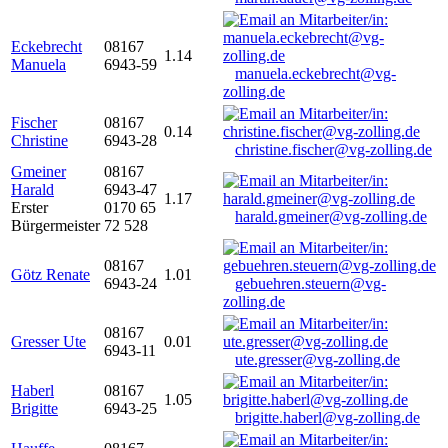
Eckebrecht
08167
1.14
Manuela
6943-59
manuela.eckebrecht@vg-
zolling.de
Fischer
08167
0.14
Christine
6943-28
christine.fischer@vg-zolling.de
Gmeiner
08167
Harald
6943-47
1.17
Erster
0170 65
harald.gmeiner@vg-zolling.de
Bürgermeister
72 528
08167
Götz Renate
1.01
6943-24
gebuehren.steuern@vg-
zolling.de
08167
Gresser Ute
0.01
6943-11
ute.gresser@vg-zolling.de
Haberl
08167
1.05
Brigitte
6943-25
brigitte.haberl@vg-zolling.de