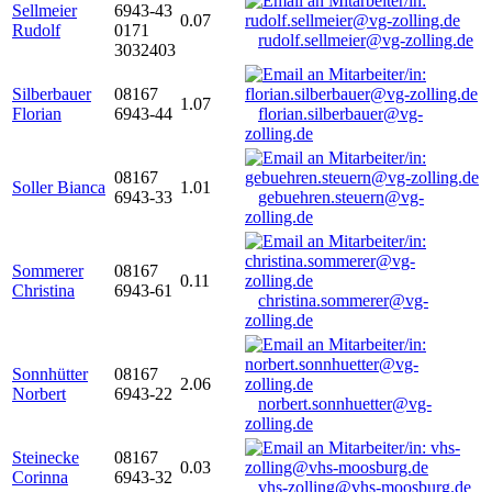
Sellmeier
6943-43
0.07
Rudolf
0171
rudolf.sellmeier@vg-zolling.de
3032403
Silberbauer
08167
1.07
Florian
6943-44
florian.silberbauer@vg-
zolling.de
08167
Soller Bianca
1.01
6943-33
gebuehren.steuern@vg-
zolling.de
Sommerer
08167
0.11
Christina
6943-61
christina.sommerer@vg-
zolling.de
Sonnhütter
08167
2.06
Norbert
6943-22
norbert.sonnhuetter@vg-
zolling.de
Steinecke
08167
0.03
Corinna
6943-32
vhs-zolling@vhs-moosburg.de