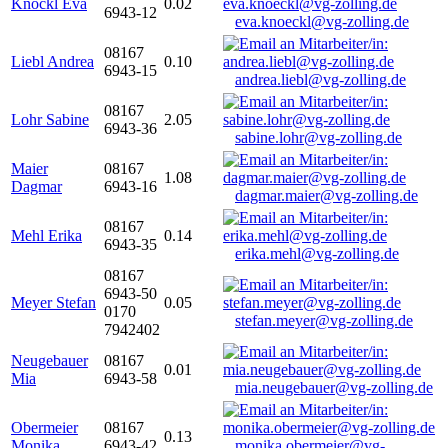
Knöckl Eva
0.02
6943-12
eva.knoeckl@vg-zolling.de
08167
Liebl Andrea
0.10
6943-15
andrea.liebl@vg-zolling.de
08167
Lohr Sabine
2.05
6943-36
sabine.lohr@vg-zolling.de
Maier
08167
1.08
Dagmar
6943-16
dagmar.maier@vg-zolling.de
08167
Mehl Erika
0.14
6943-35
erika.mehl@vg-zolling.de
08167
6943-50
Meyer Stefan
0.05
0170
stefan.meyer@vg-zolling.de
7942402
Neugebauer
08167
0.01
Mia
6943-58
mia.neugebauer@vg-zolling.de
Obermeier
08167
0.13
Monika
6943-42
monika.obermeier@vg-