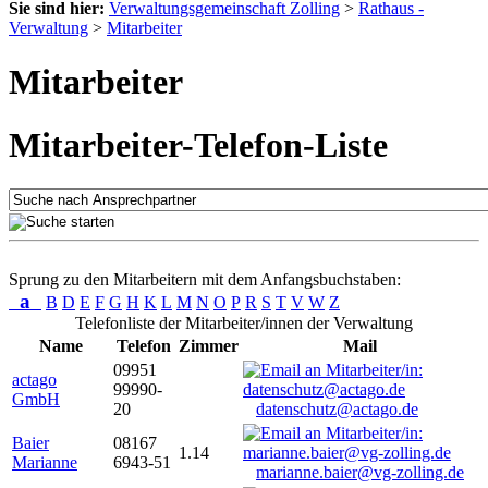
Sie sind hier:
Verwaltungsgemeinschaft Zolling
>
Rathaus -
Verwaltung
>
Mitarbeiter
Mitarbeiter
Mitarbeiter-Telefon-Liste
Sprung zu den Mitarbeitern mit dem Anfangsbuchstaben:
a
B
D
E
F
G
H
K
L
M
N
O
P
R
S
T
V
W
Z
Telefonliste der Mitarbeiter/innen der Verwaltung
Name
Telefon
Zimmer
Mail
09951
actago
99990-
GmbH
20
datenschutz@actago.de
Baier
08167
1.14
Marianne
6943-51
marianne.baier@vg-zolling.de