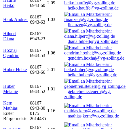
Hauffe
08167
2.09
Heiko
6943-60
heiko.hauffe@vg-zolling.de
08167
Hauk Andrea
1.03
6943-63
finanzen@vg-zolling.de
Hilpert
08167
Diana
6943-23
diana.hilpert@vg-zolling.de
Hoxhaj
08167
1.06
Qendrim
6943-53
qendrim.hoxhaj@vg-zolling.de
08167
Huber Heike
2.01
6943-66
heike.huber@vg-zolling.de
Huber
08167
1.01
Melanie
6943-52
gebuehren.steuern@vg-
zolling.de
Kern
08167
Mathias
6943-30
1.16
Erster
0175
mathias.kern@vg-zolling.de
Bürgermeister
2614485
08167