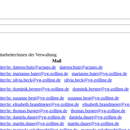
itarbeiter/innen der Verwaltung
Mail
datenschutz@actago.de
marianne.baier@vg-zolling.de
silvia.beck@vg-zolling.de
dominik.berger@vg-zolling.de
susanne.best@vg-zolling.de
elisabeth.brandmeier@vg-
thomas.burger@vg-zolling.de
daniela.dauer@vg-zolling.de
martin.dauer@vg-zolling.de
manuela.eckebrecht@vg-zo