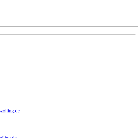
zolling.de
lling.de