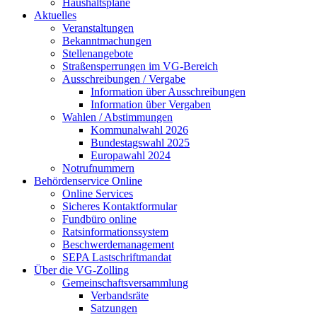
Haushaltspläne
Aktuelles
Veranstaltungen
Bekanntmachungen
Stellenangebote
Straßensperrungen im VG-Bereich
Ausschreibungen / Vergabe
Information über Ausschreibungen
Information über Vergaben
Wahlen / Abstimmungen
Kommunalwahl 2026
Bundestagswahl 2025
Europawahl 2024
Notrufnummern
Behördenservice Online
Online Services
Sicheres Kontaktformular
Fundbüro online
Ratsinformationssystem
Beschwerdemanagement
SEPA Lastschriftmandat
Über die VG-Zolling
Gemeinschaftsversammlung
Verbandsräte
Satzungen