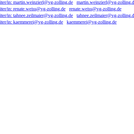
martin.weinzierl@vg-zolling.
renate.weiss@vg-zolling.de
tahnee.zeilmaier@vg-zolling.
kaemmerei@vg-zolling.de