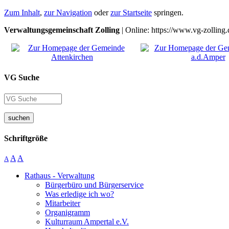
Zum Inhalt
,
zur Navigation
oder
zur Startseite
springen.
Verwaltungsgemeinschaft Zolling
| Online: https://www.vg-zolling.
VG Suche
suchen
Schriftgröße
A
A
A
Rathaus - Verwaltung
Bürgerbüro und Bürgerservice
Was erledige ich wo?
Mitarbeiter
Organigramm
Kulturraum Ampertal e.V.