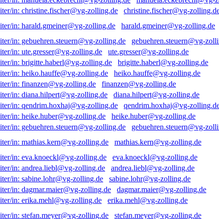
christine.fischer@vg-zolling.d
harald.gmeiner@vg-zolling.de
gebuehren.steuern@vg-zolli
ute.gresser@vg-zolling.de
brigitte.haberl@vg-zolling.de
heiko.hauffe@vg-zolling.de
finanzen@vg-zolling.de
diana.hilpert@vg-zolling.de
qendrim.hoxhaj@vg-zolling.d
heike.huber@vg-zolling.de
gebuehren.steuern@vg-zolli
mathias.kern@vg-zolling.de
eva.knoeckl@vg-zolling.de
andrea.liebl@vg-zolling.de
sabine.lohr@vg-zolling.de
dagmar.maier@vg-zolling.de
erika.mehl@vg-zolling.de
stefan.meyer@vg-zolling.de