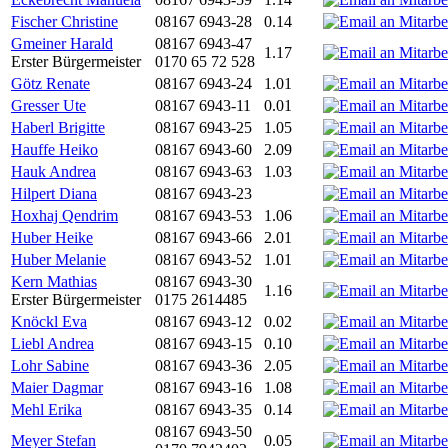
Fischer Christine
08167 6943-28
0.14
Gmeiner Harald
08167 6943-47
1.17
Erster Bürgermeister
0170 65 72 528
Götz Renate
08167 6943-24
1.01
Gresser Ute
08167 6943-11
0.01
Haberl Brigitte
08167 6943-25
1.05
Hauffe Heiko
08167 6943-60
2.09
Hauk Andrea
08167 6943-63
1.03
Hilpert Diana
08167 6943-23
Hoxhaj Qendrim
08167 6943-53
1.06
Huber Heike
08167 6943-66
2.01
Huber Melanie
08167 6943-52
1.01
Kern Mathias
08167 6943-30
1.16
Erster Bürgermeister
0175 2614485
Knöckl Eva
08167 6943-12
0.02
Liebl Andrea
08167 6943-15
0.10
Lohr Sabine
08167 6943-36
2.05
Maier Dagmar
08167 6943-16
1.08
Mehl Erika
08167 6943-35
0.14
08167 6943-50
Meyer Stefan
0.05