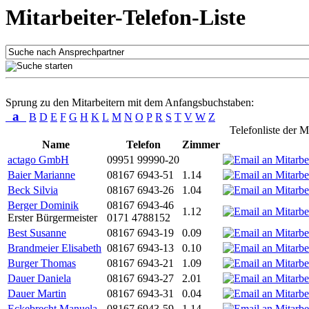
Mitarbeiter-Telefon-Liste
Sprung zu den Mitarbeitern mit dem Anfangsbuchstaben:
a
B
D
E
F
G
H
K
L
M
N
O
P
R
S
T
V
W
Z
Telefonliste der M
Name
Telefon
Zimmer
actago GmbH
09951 99990-20
Baier Marianne
08167 6943-51
1.14
Beck Silvia
08167 6943-26
1.04
Berger Dominik
08167 6943-46
1.12
Erster Bürgermeister
0171 4788152
Best Susanne
08167 6943-19
0.09
Brandmeier Elisabeth
08167 6943-13
0.10
Burger Thomas
08167 6943-21
1.09
Dauer Daniela
08167 6943-27
2.01
Dauer Martin
08167 6943-31
0.04
Eckebrecht Manuela
08167 6943-59
1.14