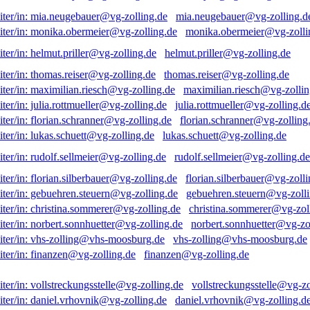
mia.neugebauer@vg-zolling.d
monika.obermeier@vg-zolli
helmut.priller@vg-zolling.de
thomas.reiser@vg-zolling.de
maximilian.riesch@vg-zollin
julia.rottmueller@vg-zolling.d
florian.schranner@vg-zolling
lukas.schuett@vg-zolling.de
rudolf.sellmeier@vg-zolling.de
florian.silberbauer@vg-zolli
gebuehren.steuern@vg-zolli
christina.sommerer@vg-zol
norbert.sonnhuetter@vg-zo
vhs-zolling@vhs-moosburg.de
finanzen@vg-zolling.de
vollstreckungsstelle@vg-zo
daniel.vrhovnik@vg-zolling.d