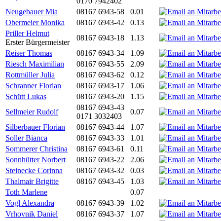
0170 7942402
Neugebauer Mia
08167 6943-58
0.01
Obermeier Monika
08167 6943-42
0.13
Priller Helmut
08167 6943-18
1.13
Erster Bürgermeister
Reiser Thomas
08167 6943-34
1.09
Riesch Maximilian
08167 6943-55
2.09
Rottmüller Julia
08167 6943-62
0.12
Schranner Florian
08167 6943-17
1.06
Schütt Lukas
08167 6943-20
1.15
08167 6943-43
Sellmeier Rudolf
0.07
0171 3032403
Silberbauer Florian
08167 6943-44
1.07
Soller Bianca
08167 6943-33
1.01
Sommerer Christina
08167 6943-61
0.11
Sonnhütter Norbert
08167 6943-22
2.06
Steinecke Corinna
08167 6943-32
0.03
Thalmair Brigitte
08167 6943-45
1.03
Toth Marlene
0.07
Vogl Alexandra
08167 6943-39
1.02
Vrhovnik Daniel
08167 6943-37
1.07