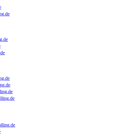
e
ng.de
g.de
e
.de
ng.de
ng.de
ling.de
lling.de
lling.de
e