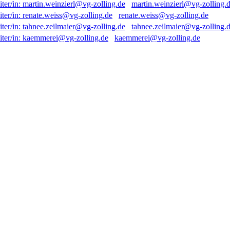
martin.weinzierl@vg-zolling.
renate.weiss@vg-zolling.de
tahnee.zeilmaier@vg-zolling.
kaemmerei@vg-zolling.de