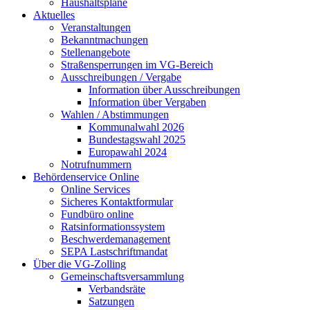
Haushaltspläne
Aktuelles
Veranstaltungen
Bekanntmachungen
Stellenangebote
Straßensperrungen im VG-Bereich
Ausschreibungen / Vergabe
Information über Ausschreibungen
Information über Vergaben
Wahlen / Abstimmungen
Kommunalwahl 2026
Bundestagswahl 2025
Europawahl 2024
Notrufnummern
Behördenservice Online
Online Services
Sicheres Kontaktformular
Fundbüro online
Ratsinformationssystem
Beschwerdemanagement
SEPA Lastschriftmandat
Über die VG-Zolling
Gemeinschaftsversammlung
Verbandsräte
Satzungen