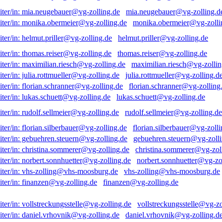
mia.neugebauer@vg-zolling.d
monika.obermeier@vg-zolli
helmut.priller@vg-zolling.de
thomas.reiser@vg-zolling.de
maximilian.riesch@vg-zollin
julia.rottmueller@vg-zolling.d
florian.schranner@vg-zolling
lukas.schuett@vg-zolling.de
rudolf.sellmeier@vg-zolling.de
florian.silberbauer@vg-zolli
gebuehren.steuern@vg-zolli
christina.sommerer@vg-zol
norbert.sonnhuetter@vg-zo
vhs-zolling@vhs-moosburg.de
finanzen@vg-zolling.de
vollstreckungsstelle@vg-zo
daniel.vrhovnik@vg-zolling.d