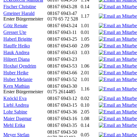
Fischer Christine
08167 6943-28
0.14
Gmeiner Harald
08167 6943-47
1.17
Erster Bürgermeister
0170 65 72 528
Götz Renate
08167 6943-24
1.01
Gresser Ute
08167 6943-11
0.01
Haberl Brigitte
08167 6943-25
1.05
Hauffe Heiko
08167 6943-60
2.09
Hauk Andrea
08167 6943-63
1.03
Hilpert Diana
08167 6943-23
Hoxhaj Qendrim
08167 6943-53
1.06
Huber Heike
08167 6943-66
2.01
Huber Melanie
08167 6943-52
1.01
Kern Mathias
08167 6943-30
1.16
Erster Bürgermeister
0175 2614485
Knöckl Eva
08167 6943-12
0.02
Liebl Andrea
08167 6943-15
0.10
Lohr Sabine
08167 6943-36
2.05
Maier Dagmar
08167 6943-16
1.08
Mehl Erika
08167 6943-35
0.14
08167 6943-50
Meyer Stefan
0.05