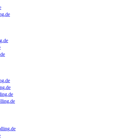
e
ng.de
g.de
e
.de
ng.de
ng.de
ling.de
lling.de
lling.de
e