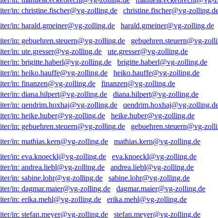
christine.fischer@vg-zolling.d
harald.gmeiner@vg-zolling.de
gebuehren.steuern@vg-zolli
ute.gresser@vg-zolling.de
brigitte.haberl@vg-zolling.de
heiko.hauffe@vg-zolling.de
finanzen@vg-zolling.de
diana.hilpert@vg-zolling.de
qendrim.hoxhaj@vg-zolling.d
heike.huber@vg-zolling.de
gebuehren.steuern@vg-zolli
mathias.kern@vg-zolling.de
eva.knoeckl@vg-zolling.de
andrea.liebl@vg-zolling.de
sabine.lohr@vg-zolling.de
dagmar.maier@vg-zolling.de
erika.mehl@vg-zolling.de
stefan.meyer@vg-zolling.de