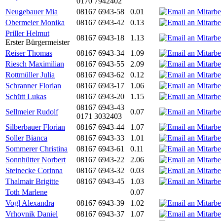
0170 7942402
Neugebauer Mia
08167 6943-58
0.01
Obermeier Monika
08167 6943-42
0.13
Priller Helmut
08167 6943-18
1.13
Erster Bürgermeister
Reiser Thomas
08167 6943-34
1.09
Riesch Maximilian
08167 6943-55
2.09
Rottmüller Julia
08167 6943-62
0.12
Schranner Florian
08167 6943-17
1.06
Schütt Lukas
08167 6943-20
1.15
08167 6943-43
Sellmeier Rudolf
0.07
0171 3032403
Silberbauer Florian
08167 6943-44
1.07
Soller Bianca
08167 6943-33
1.01
Sommerer Christina
08167 6943-61
0.11
Sonnhütter Norbert
08167 6943-22
2.06
Steinecke Corinna
08167 6943-32
0.03
Thalmair Brigitte
08167 6943-45
1.03
Toth Marlene
0.07
Vogl Alexandra
08167 6943-39
1.02
Vrhovnik Daniel
08167 6943-37
1.07