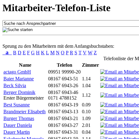
Mitarbeiter-Telefon-Liste
Sprung zu den Mitarbeitern mit dem Anfangsbuchstaben:
a
B
D
E
F
G
H
K
L
M
N
O
P
R
S
T
V
W
Z
Telefonliste der M
Name
Telefon
Zimmer
actago GmbH
09951 99990-20
Baier Marianne
08167 6943-51
1.14
Beck Silvia
08167 6943-26
1.04
Berger Dominik
08167 6943-46
1.12
Erster Bürgermeister
0171 4788152
Best Susanne
08167 6943-19
0.09
Brandmeier Elisabeth
08167 6943-13
0.10
Burger Thomas
08167 6943-21
1.09
Dauer Daniela
08167 6943-27
2.01
Dauer Martin
08167 6943-31
0.04
Eckebrecht Manuela
08167 6943-59
1.14