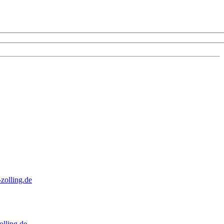
zolling.de
lling.de