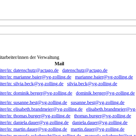
itarbeiter/innen der Verwaltung
Mail
datenschutz@actago.de
marianne.baier@vg-zolling.de
silvia.beck@vg-zolling.de
dominik.berger@vg-zolling.de
susanne.best@vg-zolling.de
elisabeth.brandmeier@vg-
thomas.burger@vg-zolling.de
daniela.dauer@vg-zolling.de
martin.dauer@vg-zolling.de
manuela.eckebrecht@vg-zo