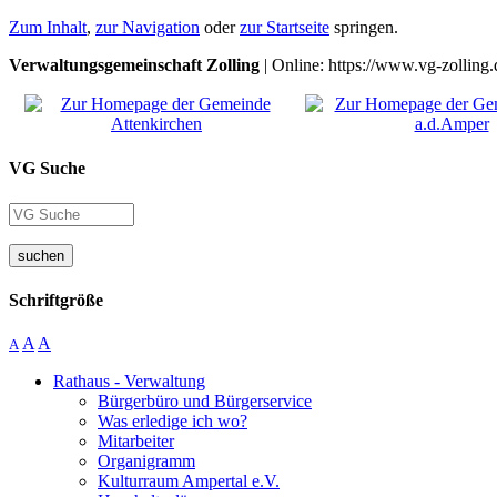
Zum Inhalt
,
zur Navigation
oder
zur Startseite
springen.
Verwaltungsgemeinschaft Zolling
| Online: https://www.vg-zolling.
VG Suche
suchen
Schriftgröße
A
A
A
Rathaus - Verwaltung
Bürgerbüro und Bürgerservice
Was erledige ich wo?
Mitarbeiter
Organigramm
Kulturraum Ampertal e.V.