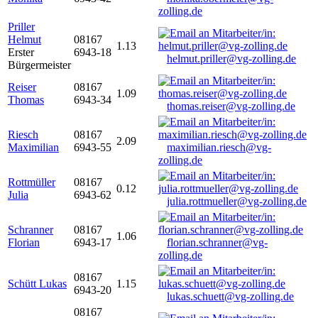
zolling.de
Priller
Helmut
08167
1.13
Erster
6943-18
helmut.priller@vg-zolling.de
Bürgermeister
Reiser
08167
1.09
Thomas
6943-34
thomas.reiser@vg-zolling.de
Riesch
08167
2.09
Maximilian
6943-55
maximilian.riesch@vg-
zolling.de
Rottmüller
08167
0.12
Julia
6943-62
julia.rottmueller@vg-zolling.de
Schranner
08167
1.06
Florian
6943-17
florian.schranner@vg-
zolling.de
08167
Schütt Lukas
1.15
6943-20
lukas.schuett@vg-zolling.de
08167