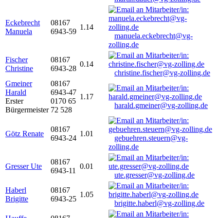
Eckebrecht
08167
1.14
Manuela
6943-59
manuela.eckebrecht@vg-
zolling.de
Fischer
08167
0.14
Christine
6943-28
christine.fischer@vg-zolling.de
Gmeiner
08167
Harald
6943-47
1.17
Erster
0170 65
harald.gmeiner@vg-zolling.de
Bürgermeister
72 528
08167
Götz Renate
1.01
6943-24
gebuehren.steuern@vg-
zolling.de
08167
Gresser Ute
0.01
6943-11
ute.gresser@vg-zolling.de
Haberl
08167
1.05
Brigitte
6943-25
brigitte.haberl@vg-zolling.de