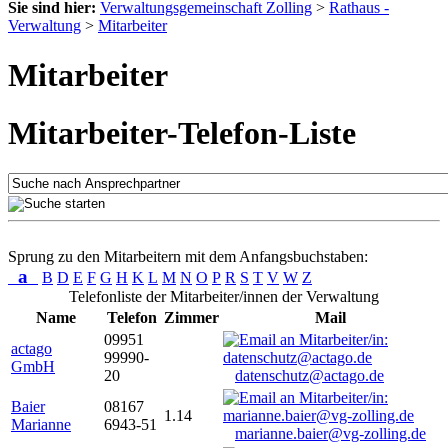
Sie sind hier:
Verwaltungsgemeinschaft Zolling
>
Rathaus -
Verwaltung
>
Mitarbeiter
Mitarbeiter
Mitarbeiter-Telefon-Liste
Sprung zu den Mitarbeitern mit dem Anfangsbuchstaben:
a
B
D
E
F
G
H
K
L
M
N
O
P
R
S
T
V
W
Z
Telefonliste der Mitarbeiter/innen der Verwaltung
Name
Telefon
Zimmer
Mail
09951
actago
99990-
GmbH
20
datenschutz@actago.de
Baier
08167
1.14
Marianne
6943-51
marianne.baier@vg-zolling.de