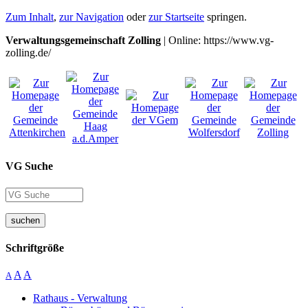
Zum Inhalt
,
zur Navigation
oder
zur Startseite
springen.
Verwaltungsgemeinschaft Zolling
| Online: https://www.vg-
zolling.de/
VG Suche
suchen
Schriftgröße
A
A
A
Rathaus - Verwaltung