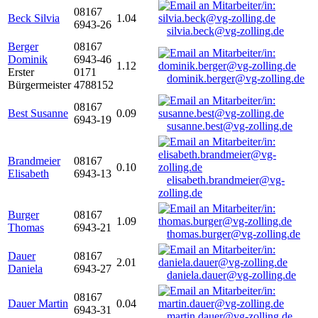
08167
Beck Silvia
1.04
6943-26
silvia.beck@vg-zolling.de
Berger
08167
Dominik
6943-46
1.12
Erster
0171
dominik.berger@vg-zolling.de
Bürgermeister
4788152
08167
Best Susanne
0.09
6943-19
susanne.best@vg-zolling.de
Brandmeier
08167
0.10
Elisabeth
6943-13
elisabeth.brandmeier@vg-
zolling.de
Burger
08167
1.09
Thomas
6943-21
thomas.burger@vg-zolling.de
Dauer
08167
2.01
Daniela
6943-27
daniela.dauer@vg-zolling.de
08167
Dauer Martin
0.04
6943-31
martin.dauer@vg-zolling.de