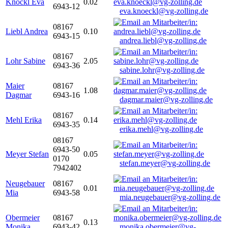
Knöckl Eva
0.02
6943-12
eva.knoeckl@vg-zolling.de
08167
Liebl Andrea
0.10
6943-15
andrea.liebl@vg-zolling.de
08167
Lohr Sabine
2.05
6943-36
sabine.lohr@vg-zolling.de
Maier
08167
1.08
Dagmar
6943-16
dagmar.maier@vg-zolling.de
08167
Mehl Erika
0.14
6943-35
erika.mehl@vg-zolling.de
08167
6943-50
Meyer Stefan
0.05
0170
stefan.meyer@vg-zolling.de
7942402
Neugebauer
08167
0.01
Mia
6943-58
mia.neugebauer@vg-zolling.de
Obermeier
08167
0.13
Monika
6943-42
monika.obermeier@vg-