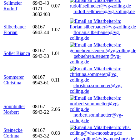
Sellmeier
6943-43
0.07
Rudolf
0171
rudolf.sellmeier@vg-zolling.de
3032403
Silberbauer
08167
1.07
Florian
6943-44
florian.silberbauer@vg-
zolling.de
08167
Soller Bianca
1.01
6943-33
gebuehren.steuern@vg-
zolling.de
Sommerer
08167
0.11
Christina
6943-61
christina.sommerer@vg-
zolling.de
Sonnhütter
08167
2.06
Norbert
6943-22
norbert.sonnhuetter@vg-
zolling.de
Steinecke
08167
0.03
Corinna
6943-32
vhs-zolling@vhs-moosburg.de