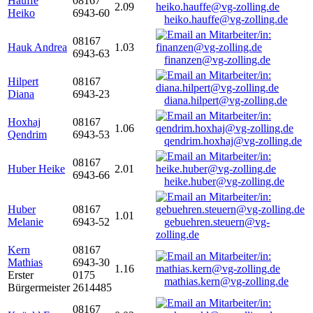
Hauffe
08167
2.09
Heiko
6943-60
heiko.hauffe@vg-zolling.de
08167
Hauk Andrea
1.03
6943-63
finanzen@vg-zolling.de
Hilpert
08167
Diana
6943-23
diana.hilpert@vg-zolling.de
Hoxhaj
08167
1.06
Qendrim
6943-53
qendrim.hoxhaj@vg-zolling.de
08167
Huber Heike
2.01
6943-66
heike.huber@vg-zolling.de
Huber
08167
1.01
Melanie
6943-52
gebuehren.steuern@vg-
zolling.de
Kern
08167
Mathias
6943-30
1.16
Erster
0175
mathias.kern@vg-zolling.de
Bürgermeister
2614485
08167