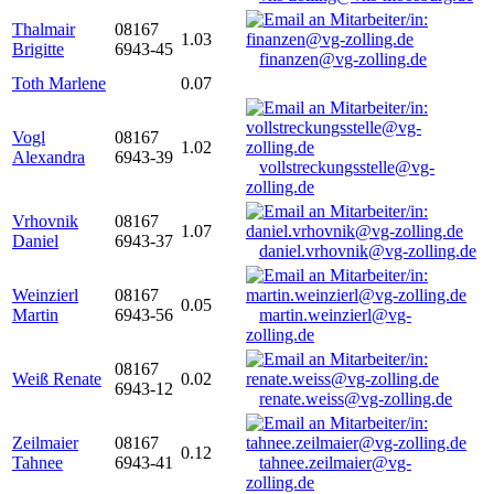
Thalmair
08167
1.03
Brigitte
6943-45
finanzen@vg-zolling.de
Toth Marlene
0.07
Vogl
08167
1.02
Alexandra
6943-39
vollstreckungsstelle@vg-
zolling.de
Vrhovnik
08167
1.07
Daniel
6943-37
daniel.vrhovnik@vg-zolling.de
Weinzierl
08167
0.05
Martin
6943-56
martin.weinzierl@vg-
zolling.de
08167
Weiß Renate
0.02
6943-12
renate.weiss@vg-zolling.de
Zeilmaier
08167
0.12
Tahnee
6943-41
tahnee.zeilmaier@vg-
zolling.de