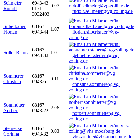
Sellmeier
6943-43
0.07
Rudolf
0171
rudolf.sellmeier@vg-zolling.de
3032403
Silberbauer
08167
1.07
Florian
6943-44
florian.silberbauer@vg-
zolling.de
08167
Soller Bianca
1.01
6943-33
gebuehren.steuern@vg-
zolling.de
Sommerer
08167
0.11
Christina
6943-61
christina.sommerer@vg-
zolling.de
Sonnhütter
08167
2.06
Norbert
6943-22
norbert.sonnhuetter@vg-
zolling.de
Steinecke
08167
0.03
Corinna
6943-32
vhs-zolling@vhs-moosburg.de