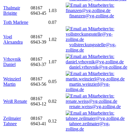
Thalmair
08167
1.03
Brigitte
6943-45
finanzen@vg-zolling.de
Toth Marlene
0.07
Vogl
08167
1.02
Alexandra
6943-39
vollstreckungsstelle@vg-
zolling.de
Vrhovnik
08167
1.07
Daniel
6943-37
daniel.vrhovnik@vg-zolling.de
Weinzierl
08167
0.05
Martin
6943-56
martin.weinzierl@vg-
zolling.de
08167
Weiß Renate
0.02
6943-12
renate.weiss@vg-zolling.de
Zeilmaier
08167
0.12
Tahnee
6943-41
tahnee.zeilmaier@vg-
zolling.de