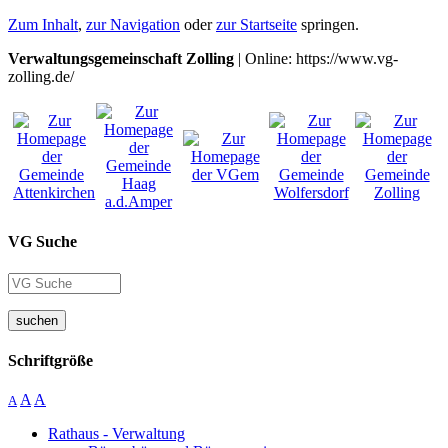
Zum Inhalt
,
zur Navigation
oder
zur Startseite
springen.
Verwaltungsgemeinschaft Zolling
| Online: https://www.vg-
zolling.de/
VG Suche
suchen
Schriftgröße
A
A
A
Rathaus - Verwaltung