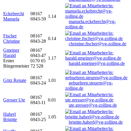
Eckebrecht
08167
1.14
Manuela
6943-59
manuela.eckebrecht@vg-
zolling.de
Fischer
08167
0.14
Christine
6943-28
christine.fischer@vg-zolling.de
Gmeiner
08167
Harald
6943-47
1.17
Erster
0170 65
harald.gmeiner@vg-zolling.de
Bürgermeister
72 528
08167
Götz Renate
1.01
6943-24
gebuehren.steuern@vg-
zolling.de
08167
Gresser Ute
0.01
6943-11
ute.gresser@vg-zolling.de
Haberl
08167
1.05
Brigitte
6943-25
brigitte.haberl@vg-zolling.de