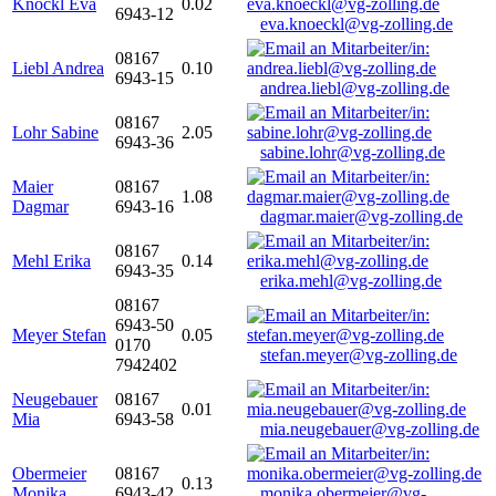
Knöckl Eva
0.02
6943-12
eva.knoeckl@vg-zolling.de
08167
Liebl Andrea
0.10
6943-15
andrea.liebl@vg-zolling.de
08167
Lohr Sabine
2.05
6943-36
sabine.lohr@vg-zolling.de
Maier
08167
1.08
Dagmar
6943-16
dagmar.maier@vg-zolling.de
08167
Mehl Erika
0.14
6943-35
erika.mehl@vg-zolling.de
08167
6943-50
Meyer Stefan
0.05
0170
stefan.meyer@vg-zolling.de
7942402
Neugebauer
08167
0.01
Mia
6943-58
mia.neugebauer@vg-zolling.de
Obermeier
08167
0.13
Monika
6943-42
monika.obermeier@vg-