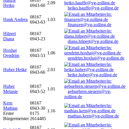
Hauffe
08167
2.09
Heiko
6943-60
heiko.hauffe@vg-zolling.de
08167
Hauk Andrea
1.03
6943-63
finanzen@vg-zolling.de
Hilpert
08167
Diana
6943-23
diana.hilpert@vg-zolling.de
Hoxhaj
08167
1.06
Qendrim
6943-53
qendrim.hoxhaj@vg-zolling.de
08167
Huber Heike
2.01
6943-66
heike.huber@vg-zolling.de
Huber
08167
1.01
Melanie
6943-52
gebuehren.steuern@vg-
zolling.de
Kern
08167
Mathias
6943-30
1.16
Erster
0175
mathias.kern@vg-zolling.de
Bürgermeister
2614485
08167