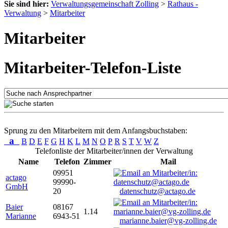
Sie sind hier:
Verwaltungsgemeinschaft Zolling
>
Rathaus -
Verwaltung
>
Mitarbeiter
Mitarbeiter
Mitarbeiter-Telefon-Liste
Sprung zu den Mitarbeitern mit dem Anfangsbuchstaben:
a
B
D
E
F
G
H
K
L
M
N
O
P
R
S
T
V
W
Z
Telefonliste der Mitarbeiter/innen der Verwaltung
Name
Telefon
Zimmer
Mail
09951
actago
99990-
GmbH
20
datenschutz@actago.de
Baier
08167
1.14
Marianne
6943-51
marianne.baier@vg-zolling.de