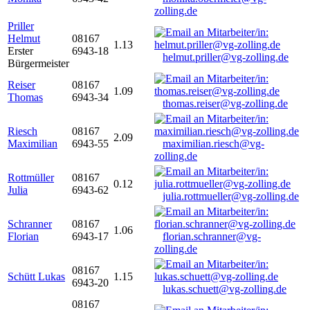
zolling.de
Priller
Helmut
08167
1.13
Erster
6943-18
helmut.priller@vg-zolling.de
Bürgermeister
Reiser
08167
1.09
Thomas
6943-34
thomas.reiser@vg-zolling.de
Riesch
08167
2.09
Maximilian
6943-55
maximilian.riesch@vg-
zolling.de
Rottmüller
08167
0.12
Julia
6943-62
julia.rottmueller@vg-zolling.de
Schranner
08167
1.06
Florian
6943-17
florian.schranner@vg-
zolling.de
08167
Schütt Lukas
1.15
6943-20
lukas.schuett@vg-zolling.de
08167