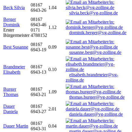
08167
Beck Silvia
1.04
6943-26
silvia.beck@vg-zolling.de
Berger
08167
Dominik
6943-46
1.12
Erster
0171
dominik.berger@vg-zolling.de
Bürgermeister
4788152
08167
Best Susanne
0.09
6943-19
susanne.best@vg-zolling.de
Brandmeier
08167
0.10
Elisabeth
6943-13
elisabeth.brandmeier@vg-
zolling.de
Burger
08167
1.09
Thomas
6943-21
thomas.burger@vg-zolling.de
Dauer
08167
2.01
Daniela
6943-27
daniela.dauer@vg-zolling.de
08167
Dauer Martin
0.04
6943-31
martin.dauer@vg-zolling.de