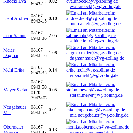
Knöckl Eva
0.02
6943-12
eva.knoeckl@vg-zolling.de
08167
Liebl Andrea
0.10
6943-15
andrea.liebl@vg-zolling.de
08167
Lohr Sabine
2.05
6943-36
sabine.lohr@vg-zolling.de
Maier
08167
1.08
Dagmar
6943-16
dagmar.maier@vg-zolling.de
08167
Mehl Erika
0.14
6943-35
erika.mehl@vg-zolling.de
08167
6943-50
Meyer Stefan
0.05
0170
stefan.meyer@vg-zolling.de
7942402
Neugebauer
08167
0.01
Mia
6943-58
mia.neugebauer@vg-zolling.de
Obermeier
08167
0.13
Monika
6943-42
monika.obermeier@vg-