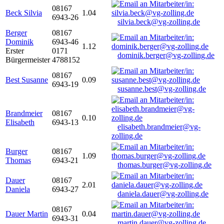
08167
Beck Silvia
1.04
6943-26
silvia.beck@vg-zolling.de
Berger
08167
Dominik
6943-46
1.12
Erster
0171
dominik.berger@vg-zolling.de
Bürgermeister
4788152
08167
Best Susanne
0.09
6943-19
susanne.best@vg-zolling.de
Brandmeier
08167
0.10
Elisabeth
6943-13
elisabeth.brandmeier@vg-
zolling.de
Burger
08167
1.09
Thomas
6943-21
thomas.burger@vg-zolling.de
Dauer
08167
2.01
Daniela
6943-27
daniela.dauer@vg-zolling.de
08167
Dauer Martin
0.04
6943-31
martin.dauer@vg-zolling.de