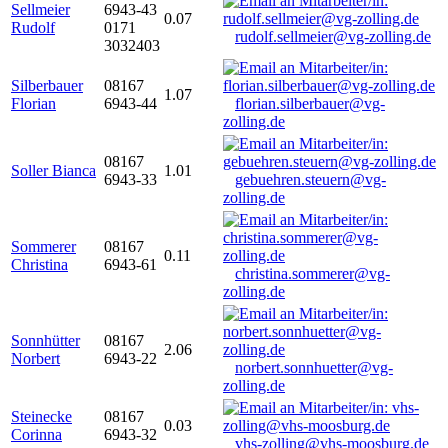
Sellmeier
6943-43
0.07
Rudolf
0171
rudolf.sellmeier@vg-zolling.de
3032403
Silberbauer
08167
1.07
Florian
6943-44
florian.silberbauer@vg-
zolling.de
08167
Soller Bianca
1.01
6943-33
gebuehren.steuern@vg-
zolling.de
Sommerer
08167
0.11
Christina
6943-61
christina.sommerer@vg-
zolling.de
Sonnhütter
08167
2.06
Norbert
6943-22
norbert.sonnhuetter@vg-
zolling.de
Steinecke
08167
0.03
Corinna
6943-32
vhs-zolling@vhs-moosburg.de