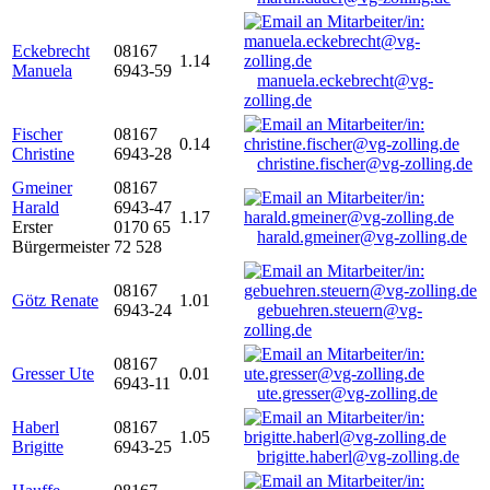
Eckebrecht
08167
1.14
Manuela
6943-59
manuela.eckebrecht@vg-
zolling.de
Fischer
08167
0.14
Christine
6943-28
christine.fischer@vg-zolling.de
Gmeiner
08167
Harald
6943-47
1.17
Erster
0170 65
harald.gmeiner@vg-zolling.de
Bürgermeister
72 528
08167
Götz Renate
1.01
6943-24
gebuehren.steuern@vg-
zolling.de
08167
Gresser Ute
0.01
6943-11
ute.gresser@vg-zolling.de
Haberl
08167
1.05
Brigitte
6943-25
brigitte.haberl@vg-zolling.de