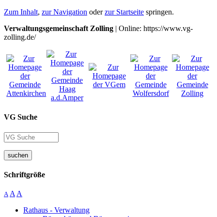
Zum Inhalt
,
zur Navigation
oder
zur Startseite
springen.
Verwaltungsgemeinschaft Zolling
| Online: https://www.vg-
zolling.de/
VG Suche
suchen
Schriftgröße
A
A
A
Rathaus - Verwaltung