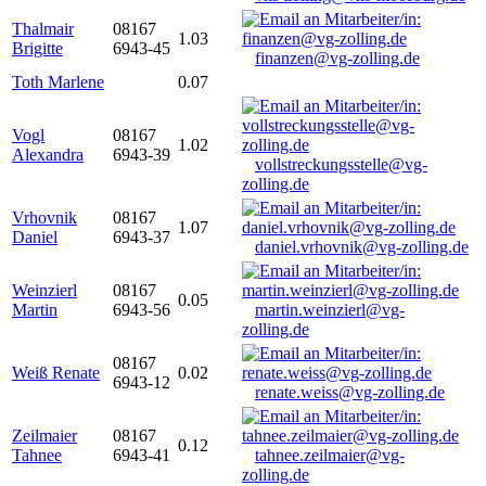
Thalmair
08167
1.03
Brigitte
6943-45
finanzen@vg-zolling.de
Toth Marlene
0.07
Vogl
08167
1.02
Alexandra
6943-39
vollstreckungsstelle@vg-
zolling.de
Vrhovnik
08167
1.07
Daniel
6943-37
daniel.vrhovnik@vg-zolling.de
Weinzierl
08167
0.05
Martin
6943-56
martin.weinzierl@vg-
zolling.de
08167
Weiß Renate
0.02
6943-12
renate.weiss@vg-zolling.de
Zeilmaier
08167
0.12
Tahnee
6943-41
tahnee.zeilmaier@vg-
zolling.de