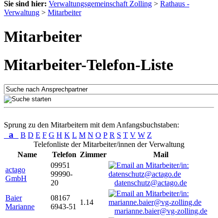
Sie sind hier:
Verwaltungsgemeinschaft Zolling
>
Rathaus -
Verwaltung
>
Mitarbeiter
Mitarbeiter
Mitarbeiter-Telefon-Liste
Sprung zu den Mitarbeitern mit dem Anfangsbuchstaben:
a
B
D
E
F
G
H
K
L
M
N
O
P
R
S
T
V
W
Z
Telefonliste der Mitarbeiter/innen der Verwaltung
Name
Telefon
Zimmer
Mail
09951
actago
99990-
GmbH
20
datenschutz@actago.de
Baier
08167
1.14
Marianne
6943-51
marianne.baier@vg-zolling.de