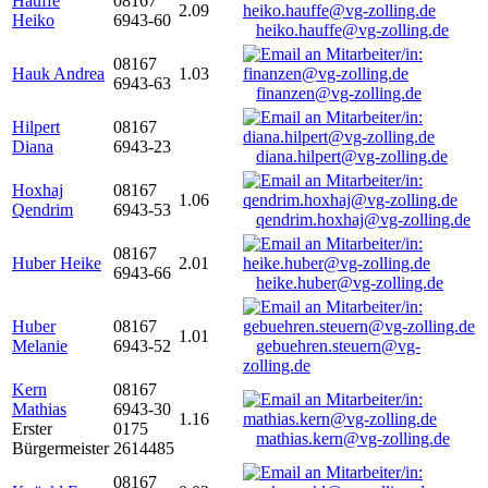
Hauffe
08167
2.09
Heiko
6943-60
heiko.hauffe@vg-zolling.de
08167
Hauk Andrea
1.03
6943-63
finanzen@vg-zolling.de
Hilpert
08167
Diana
6943-23
diana.hilpert@vg-zolling.de
Hoxhaj
08167
1.06
Qendrim
6943-53
qendrim.hoxhaj@vg-zolling.de
08167
Huber Heike
2.01
6943-66
heike.huber@vg-zolling.de
Huber
08167
1.01
Melanie
6943-52
gebuehren.steuern@vg-
zolling.de
Kern
08167
Mathias
6943-30
1.16
Erster
0175
mathias.kern@vg-zolling.de
Bürgermeister
2614485
08167