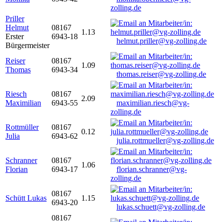
zolling.de
Priller
Helmut
08167
1.13
Erster
6943-18
helmut.priller@vg-zolling.de
Bürgermeister
Reiser
08167
1.09
Thomas
6943-34
thomas.reiser@vg-zolling.de
Riesch
08167
2.09
Maximilian
6943-55
maximilian.riesch@vg-
zolling.de
Rottmüller
08167
0.12
Julia
6943-62
julia.rottmueller@vg-zolling.de
Schranner
08167
1.06
Florian
6943-17
florian.schranner@vg-
zolling.de
08167
Schütt Lukas
1.15
6943-20
lukas.schuett@vg-zolling.de
08167