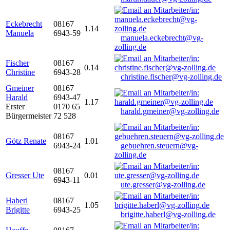
Eckebrecht
08167
1.14
Manuela
6943-59
manuela.eckebrecht@vg-
zolling.de
Fischer
08167
0.14
Christine
6943-28
christine.fischer@vg-zolling.de
Gmeiner
08167
Harald
6943-47
1.17
Erster
0170 65
harald.gmeiner@vg-zolling.de
Bürgermeister
72 528
08167
Götz Renate
1.01
6943-24
gebuehren.steuern@vg-
zolling.de
08167
Gresser Ute
0.01
6943-11
ute.gresser@vg-zolling.de
Haberl
08167
1.05
Brigitte
6943-25
brigitte.haberl@vg-zolling.de