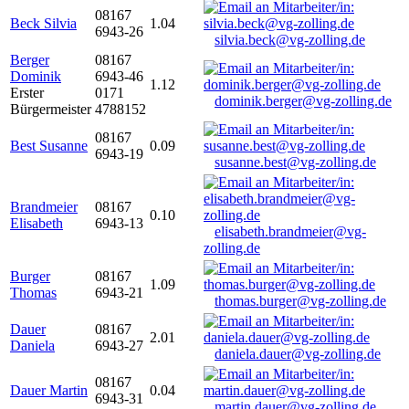
08167
Beck Silvia
1.04
6943-26
silvia.beck@vg-zolling.de
Berger
08167
Dominik
6943-46
1.12
Erster
0171
dominik.berger@vg-zolling.de
Bürgermeister
4788152
08167
Best Susanne
0.09
6943-19
susanne.best@vg-zolling.de
Brandmeier
08167
0.10
Elisabeth
6943-13
elisabeth.brandmeier@vg-
zolling.de
Burger
08167
1.09
Thomas
6943-21
thomas.burger@vg-zolling.de
Dauer
08167
2.01
Daniela
6943-27
daniela.dauer@vg-zolling.de
08167
Dauer Martin
0.04
6943-31
martin.dauer@vg-zolling.de