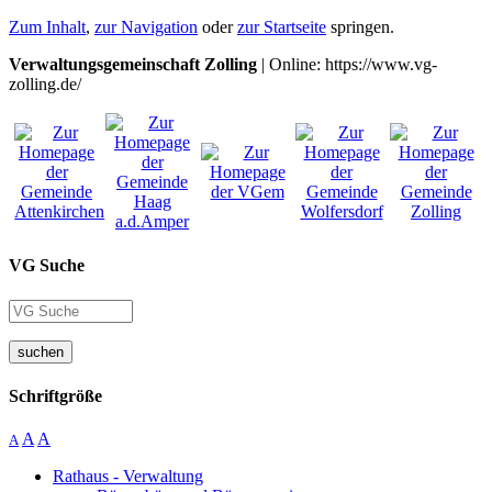
Zum Inhalt
,
zur Navigation
oder
zur Startseite
springen.
Verwaltungsgemeinschaft Zolling
| Online: https://www.vg-
zolling.de/
VG Suche
suchen
Schriftgröße
A
A
A
Rathaus - Verwaltung