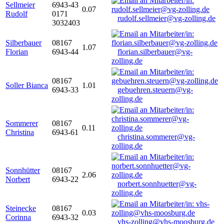
Sellmeier
6943-43
0.07
Rudolf
0171
rudolf.sellmeier@vg-zolling.de
3032403
Silberbauer
08167
1.07
Florian
6943-44
florian.silberbauer@vg-
zolling.de
08167
Soller Bianca
1.01
6943-33
gebuehren.steuern@vg-
zolling.de
Sommerer
08167
0.11
Christina
6943-61
christina.sommerer@vg-
zolling.de
Sonnhütter
08167
2.06
Norbert
6943-22
norbert.sonnhuetter@vg-
zolling.de
Steinecke
08167
0.03
Corinna
6943-32
vhs-zolling@vhs-moosburg.de