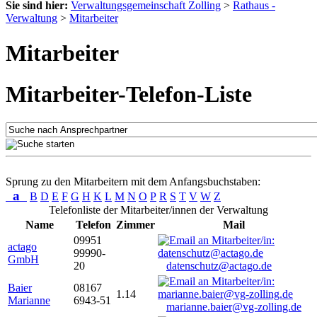
Sie sind hier:
Verwaltungsgemeinschaft Zolling
>
Rathaus -
Verwaltung
>
Mitarbeiter
Mitarbeiter
Mitarbeiter-Telefon-Liste
Sprung zu den Mitarbeitern mit dem Anfangsbuchstaben:
a
B
D
E
F
G
H
K
L
M
N
O
P
R
S
T
V
W
Z
Telefonliste der Mitarbeiter/innen der Verwaltung
Name
Telefon
Zimmer
Mail
09951
actago
99990-
GmbH
20
datenschutz@actago.de
Baier
08167
1.14
Marianne
6943-51
marianne.baier@vg-zolling.de