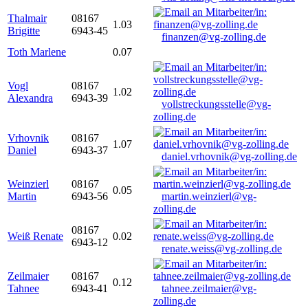
Thalmair
08167
1.03
Brigitte
6943-45
finanzen@vg-zolling.de
Toth Marlene
0.07
Vogl
08167
1.02
Alexandra
6943-39
vollstreckungsstelle@vg-
zolling.de
Vrhovnik
08167
1.07
Daniel
6943-37
daniel.vrhovnik@vg-zolling.de
Weinzierl
08167
0.05
Martin
6943-56
martin.weinzierl@vg-
zolling.de
08167
Weiß Renate
0.02
6943-12
renate.weiss@vg-zolling.de
Zeilmaier
08167
0.12
Tahnee
6943-41
tahnee.zeilmaier@vg-
zolling.de