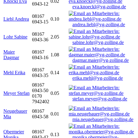
Knöckl Eva
0.02
6943-12
eva.knoeckl@vg-zolling.de
08167
Liebl Andrea
0.10
6943-15
andrea.liebl@vg-zolling.de
08167
Lohr Sabine
2.05
6943-36
sabine.lohr@vg-zolling.de
Maier
08167
1.08
Dagmar
6943-16
dagmar.maier@vg-zolling.de
08167
Mehl Erika
0.14
6943-35
erika.mehl@vg-zolling.de
08167
6943-50
Meyer Stefan
0.05
0170
stefan.meyer@vg-zolling.de
7942402
Neugebauer
08167
0.01
Mia
6943-58
mia.neugebauer@vg-zolling.de
Obermeier
08167
0.13
Monika
6943-42
monika.obermeier@vg-