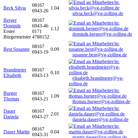
08167
Beck Silvia
1.04
6943-26
silvia.beck@vg-zolling.de
Berger
08167
Dominik
6943-46
1.12
Erster
0171
dominik.berger@vg-zolling.de
Bürgermeister
4788152
08167
Best Susanne
0.09
6943-19
susanne.best@vg-zolling.de
Brandmeier
08167
0.10
Elisabeth
6943-13
elisabeth.brandmeier@vg-
zolling.de
Burger
08167
1.09
Thomas
6943-21
thomas.burger@vg-zolling.de
Dauer
08167
2.01
Daniela
6943-27
daniela.dauer@vg-zolling.de
08167
Dauer Martin
0.04
6943-31
martin.dauer@vg-zolling.de