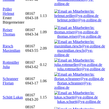
zolling.de
Priller
Helmut
08167
1.13
Erster
6943-18
helmut.priller@vg-zolling.de
Bürgermeister
Reiser
08167
1.09
Thomas
6943-34
thomas.reiser@vg-zolling.de
Riesch
08167
2.09
Maximilian
6943-55
maximilian.riesch@vg-
zolling.de
Rottmüller
08167
0.12
Julia
6943-62
julia.rottmueller@vg-zolling.de
Schranner
08167
1.06
Florian
6943-17
florian.schranner@vg-
zolling.de
08167
Schütt Lukas
1.15
6943-20
lukas.schuett@vg-zolling.de
08167