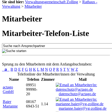
Sie sind hier:
Verwaltungsgemeinschaft Zolling
>
Rathaus -
Verwaltung
>
Mitarbeiter
Mitarbeiter
Mitarbeiter-Telefon-Liste
Sprung zu den Mitarbeitern mit dem Anfangsbuchstaben:
a
B
D
E
F
G
H
K
L
M
N
O
P
R
S
T
V
W
Z
Telefonliste der Mitarbeiter/innen der Verwaltung
Name
Telefon
Zimmer
Mail
09951
actago
99990-
GmbH
20
datenschutz@actago.de
Baier
08167
1.14
Marianne
6943-51
marianne.baier@vg-zolling.de