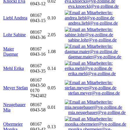
Knöckl Eva
0.02
6943-12
eva.knoeckl@vg-zolling.de
08167
Liebl Andrea
0.10
6943-15
andrea.liebl@vg-zolling.de
08167
Lohr Sabine
2.05
6943-36
sabine.lohr@vg-zolling.de
Maier
08167
1.08
Dagmar
6943-16
dagmar.maier@vg-zolling.de
08167
Mehl Erika
0.14
6943-35
erika.mehl@vg-zolling.de
08167
6943-50
Meyer Stefan
0.05
0170
stefan.meyer@vg-zolling.de
7942402
Neugebauer
08167
0.01
Mia
6943-58
mia.neugebauer@vg-zolling.de
Obermeier
08167
0.13
Monika
6943-42
monika.obermeier@vg-