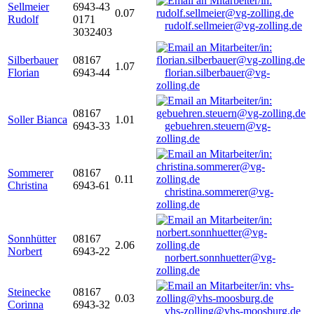
Sellmeier
6943-43
0.07
Rudolf
0171
rudolf.sellmeier@vg-zolling.de
3032403
Silberbauer
08167
1.07
Florian
6943-44
florian.silberbauer@vg-
zolling.de
08167
Soller Bianca
1.01
6943-33
gebuehren.steuern@vg-
zolling.de
Sommerer
08167
0.11
Christina
6943-61
christina.sommerer@vg-
zolling.de
Sonnhütter
08167
2.06
Norbert
6943-22
norbert.sonnhuetter@vg-
zolling.de
Steinecke
08167
0.03
Corinna
6943-32
vhs-zolling@vhs-moosburg.de