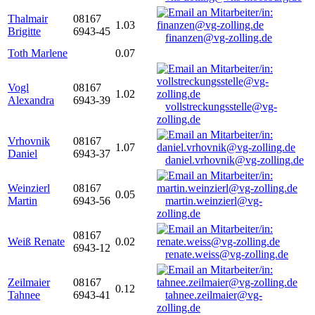
Thalmair
08167
1.03
Brigitte
6943-45
finanzen@vg-zolling.de
Toth Marlene
0.07
Vogl
08167
1.02
Alexandra
6943-39
vollstreckungsstelle@vg-
zolling.de
Vrhovnik
08167
1.07
Daniel
6943-37
daniel.vrhovnik@vg-zolling.de
Weinzierl
08167
0.05
Martin
6943-56
martin.weinzierl@vg-
zolling.de
08167
Weiß Renate
0.02
6943-12
renate.weiss@vg-zolling.de
Zeilmaier
08167
0.12
Tahnee
6943-41
tahnee.zeilmaier@vg-
zolling.de