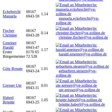
Eckebrecht
08167
1.14
Manuela
6943-59
manuela.eckebrecht@vg-
zolling.de
Fischer
08167
0.14
Christine
6943-28
christine.fischer@vg-zolling.de
Gmeiner
08167
Harald
6943-47
1.17
Erster
0170 65
harald.gmeiner@vg-zolling.de
Bürgermeister
72 528
08167
Götz Renate
1.01
6943-24
gebuehren.steuern@vg-
zolling.de
08167
Gresser Ute
0.01
6943-11
ute.gresser@vg-zolling.de
Haberl
08167
1.05
Brigitte
6943-25
brigitte.haberl@vg-zolling.de