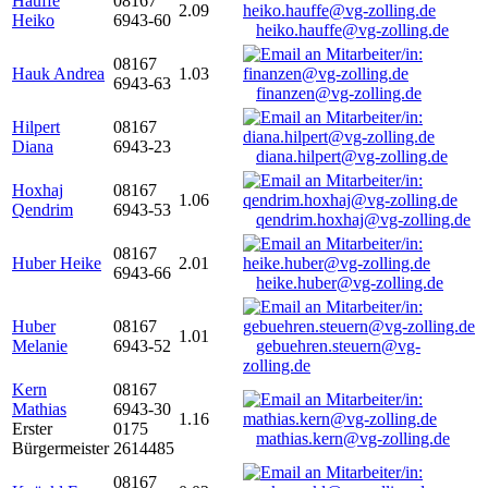
Hauffe
08167
2.09
Heiko
6943-60
heiko.hauffe@vg-zolling.de
08167
Hauk Andrea
1.03
6943-63
finanzen@vg-zolling.de
Hilpert
08167
Diana
6943-23
diana.hilpert@vg-zolling.de
Hoxhaj
08167
1.06
Qendrim
6943-53
qendrim.hoxhaj@vg-zolling.de
08167
Huber Heike
2.01
6943-66
heike.huber@vg-zolling.de
Huber
08167
1.01
Melanie
6943-52
gebuehren.steuern@vg-
zolling.de
Kern
08167
Mathias
6943-30
1.16
Erster
0175
mathias.kern@vg-zolling.de
Bürgermeister
2614485
08167