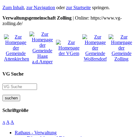
Zum Inhalt
,
zur Navigation
oder
zur Startseite
springen.
Verwaltungsgemeinschaft Zolling
| Online: https://www.vg-
zolling.de/
VG Suche
suchen
Schriftgröße
A
A
A
Rathaus - Verwaltung