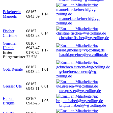
Eckebrecht
08167
1.14
Manuela
6943-59
manuela.eckebrecht@vg-
zolling.de
Fischer
08167
0.14
Christine
6943-28
christine.fischer@vg-zolling.de
Gmeiner
08167
Harald
6943-47
1.17
Erster
0170 65
harald.gmeiner@vg-zolling.de
Bürgermeister
72 528
08167
Götz Renate
1.01
6943-24
gebuehren.steuern@vg-
zolling.de
08167
Gresser Ute
0.01
6943-11
ute.gresser@vg-zolling.de
Haberl
08167
1.05
Brigitte
6943-25
brigitte.haberl@vg-zolling.de