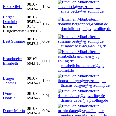
08167
Beck Silvia
1.04
6943-26
silvia.beck@vg-zolling.de
Berger
08167
Dominik
6943-46
1.12
Erster
0171
dominik.berger@vg-zolling.de
Bürgermeister
4788152
08167
Best Susanne
0.09
6943-19
susanne.best@vg-zolling.de
Brandmeier
08167
0.10
Elisabeth
6943-13
elisabeth.brandmeier@vg-
zolling.de
Burger
08167
1.09
Thomas
6943-21
thomas.burger@vg-zolling.de
Dauer
08167
2.01
Daniela
6943-27
daniela.dauer@vg-zolling.de
08167
Dauer Martin
0.04
6943-31
martin.dauer@vg-zolling.de