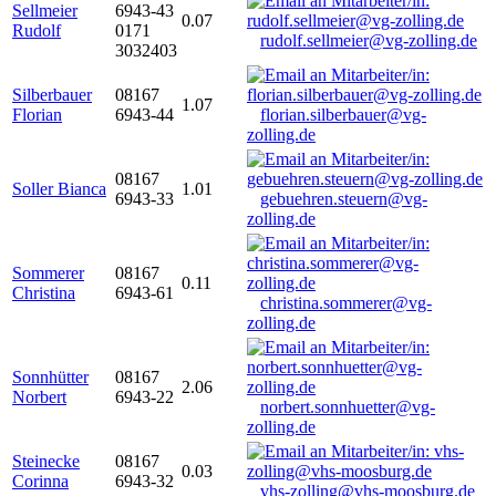
Sellmeier
6943-43
0.07
Rudolf
0171
rudolf.sellmeier@vg-zolling.de
3032403
Silberbauer
08167
1.07
Florian
6943-44
florian.silberbauer@vg-
zolling.de
08167
Soller Bianca
1.01
6943-33
gebuehren.steuern@vg-
zolling.de
Sommerer
08167
0.11
Christina
6943-61
christina.sommerer@vg-
zolling.de
Sonnhütter
08167
2.06
Norbert
6943-22
norbert.sonnhuetter@vg-
zolling.de
Steinecke
08167
0.03
Corinna
6943-32
vhs-zolling@vhs-moosburg.de