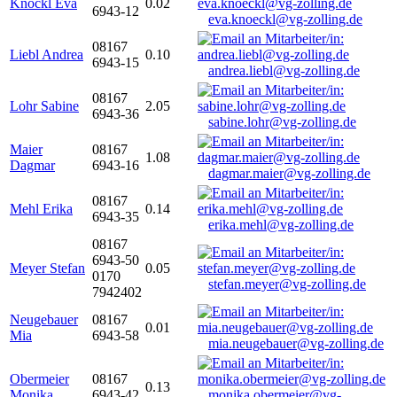
Knöckl Eva
0.02
6943-12
eva.knoeckl@vg-zolling.de
08167
Liebl Andrea
0.10
6943-15
andrea.liebl@vg-zolling.de
08167
Lohr Sabine
2.05
6943-36
sabine.lohr@vg-zolling.de
Maier
08167
1.08
Dagmar
6943-16
dagmar.maier@vg-zolling.de
08167
Mehl Erika
0.14
6943-35
erika.mehl@vg-zolling.de
08167
6943-50
Meyer Stefan
0.05
0170
stefan.meyer@vg-zolling.de
7942402
Neugebauer
08167
0.01
Mia
6943-58
mia.neugebauer@vg-zolling.de
Obermeier
08167
0.13
Monika
6943-42
monika.obermeier@vg-