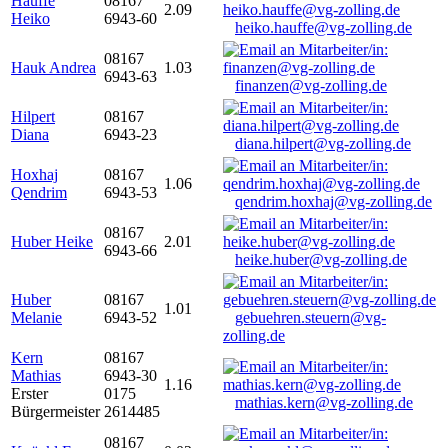
Hauffe
08167
2.09
Heiko
6943-60
heiko.hauffe@vg-zolling.de
08167
Hauk Andrea
1.03
6943-63
finanzen@vg-zolling.de
Hilpert
08167
Diana
6943-23
diana.hilpert@vg-zolling.de
Hoxhaj
08167
1.06
Qendrim
6943-53
qendrim.hoxhaj@vg-zolling.de
08167
Huber Heike
2.01
6943-66
heike.huber@vg-zolling.de
Huber
08167
1.01
Melanie
6943-52
gebuehren.steuern@vg-
zolling.de
Kern
08167
Mathias
6943-30
1.16
Erster
0175
mathias.kern@vg-zolling.de
Bürgermeister
2614485
08167