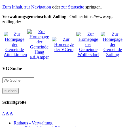
Zum Inhalt
,
zur Navigation
oder
zur Startseite
springen.
Verwaltungsgemeinschaft Zolling
| Online: https://www.vg-
zolling.de/
VG Suche
suchen
Schriftgröße
A
A
A
Rathaus - Verwaltung