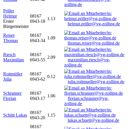
zolling.de
Priller
Helmut
08167
1.13
Erster
6943-18
helmut.priller@vg-zolling.de
Bürgermeister
Reiser
08167
1.09
Thomas
6943-34
thomas.reiser@vg-zolling.de
Riesch
08167
2.09
Maximilian
6943-55
maximilian.riesch@vg-
zolling.de
Rottmüller
08167
0.12
Julia
6943-62
julia.rottmueller@vg-zolling.de
Schranner
08167
1.06
Florian
6943-17
florian.schranner@vg-
zolling.de
08167
Schütt Lukas
1.15
6943-20
lukas.schuett@vg-zolling.de
08167