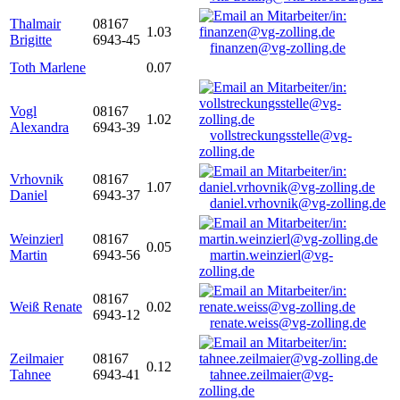
Thalmair
08167
1.03
Brigitte
6943-45
finanzen@vg-zolling.de
Toth Marlene
0.07
Vogl
08167
1.02
Alexandra
6943-39
vollstreckungsstelle@vg-
zolling.de
Vrhovnik
08167
1.07
Daniel
6943-37
daniel.vrhovnik@vg-zolling.de
Weinzierl
08167
0.05
Martin
6943-56
martin.weinzierl@vg-
zolling.de
08167
Weiß Renate
0.02
6943-12
renate.weiss@vg-zolling.de
Zeilmaier
08167
0.12
Tahnee
6943-41
tahnee.zeilmaier@vg-
zolling.de