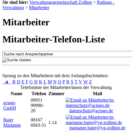
Sie sind hier:
Verwaltungsgemeinschaft Zolling
>
Rathaus -
Verwaltung
>
Mitarbeiter
Mitarbeiter
Mitarbeiter-Telefon-Liste
Sprung zu den Mitarbeitern mit dem Anfangsbuchstaben:
a
B
D
E
F
G
H
K
L
M
N
O
P
R
S
T
V
W
Z
Telefonliste der Mitarbeiter/innen der Verwaltung
Name
Telefon
Zimmer
Mail
09951
actago
99990-
GmbH
20
datenschutz@actago.de
Baier
08167
1.14
Marianne
6943-51
marianne.baier@vg-zolling.de