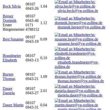
08167
Beck Silvia
1.04
6943-26
silvia.beck@vg-zolling.de
Berger
08167
Dominik
6943-46
1.12
Erster
0171
dominik.berger@vg-zolling.de
Bürgermeister
4788152
08167
Best Susanne
0.09
6943-19
susanne.best@vg-zolling.de
Brandmeier
08167
0.10
Elisabeth
6943-13
elisabeth.brandmeier@vg-
zolling.de
Burger
08167
1.09
Thomas
6943-21
thomas.burger@vg-zolling.de
Dauer
08167
2.01
Daniela
6943-27
daniela.dauer@vg-zolling.de
08167
Dauer Martin
0.04
6943-31
martin.dauer@vg-zolling.de