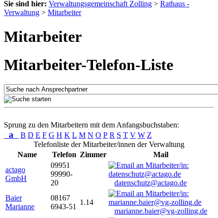
Sie sind hier:
Verwaltungsgemeinschaft Zolling
>
Rathaus -
Verwaltung
>
Mitarbeiter
Mitarbeiter
Mitarbeiter-Telefon-Liste
Sprung zu den Mitarbeitern mit dem Anfangsbuchstaben:
a
B
D
E
F
G
H
K
L
M
N
O
P
R
S
T
V
W
Z
Telefonliste der Mitarbeiter/innen der Verwaltung
Name
Telefon
Zimmer
Mail
09951
actago
99990-
GmbH
20
datenschutz@actago.de
Baier
08167
1.14
Marianne
6943-51
marianne.baier@vg-zolling.de