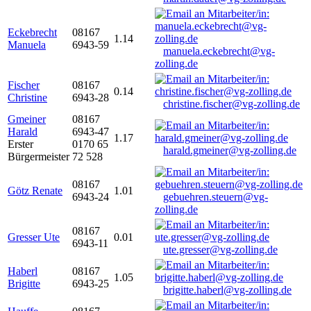
Eckebrecht
08167
1.14
Manuela
6943-59
manuela.eckebrecht@vg-
zolling.de
Fischer
08167
0.14
Christine
6943-28
christine.fischer@vg-zolling.de
Gmeiner
08167
Harald
6943-47
1.17
Erster
0170 65
harald.gmeiner@vg-zolling.de
Bürgermeister
72 528
08167
Götz Renate
1.01
6943-24
gebuehren.steuern@vg-
zolling.de
08167
Gresser Ute
0.01
6943-11
ute.gresser@vg-zolling.de
Haberl
08167
1.05
Brigitte
6943-25
brigitte.haberl@vg-zolling.de