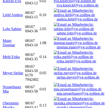
Knöckl Eva
0.02
6943-12
eva.knoeckl@vg-zolling.de
08167
Liebl Andrea
0.10
6943-15
andrea.liebl@vg-zolling.de
08167
Lohr Sabine
2.05
6943-36
sabine.lohr@vg-zolling.de
Maier
08167
1.08
Dagmar
6943-16
dagmar.maier@vg-zolling.de
08167
Mehl Erika
0.14
6943-35
erika.mehl@vg-zolling.de
08167
6943-50
Meyer Stefan
0.05
0170
stefan.meyer@vg-zolling.de
7942402
Neugebauer
08167
0.01
Mia
6943-58
mia.neugebauer@vg-zolling.de
Obermeier
08167
0.13
Monika
6943-42
monika.obermeier@vg-