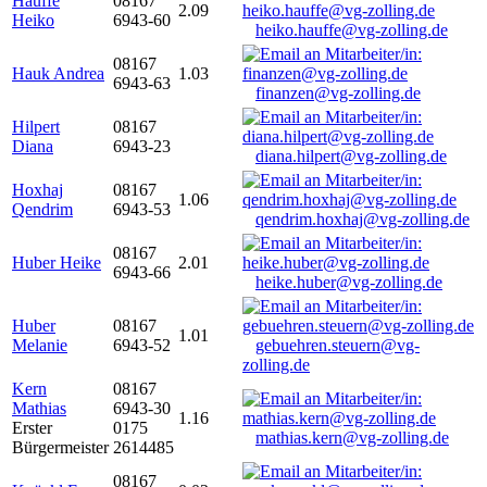
Hauffe
08167
2.09
Heiko
6943-60
heiko.hauffe@vg-zolling.de
08167
Hauk Andrea
1.03
6943-63
finanzen@vg-zolling.de
Hilpert
08167
Diana
6943-23
diana.hilpert@vg-zolling.de
Hoxhaj
08167
1.06
Qendrim
6943-53
qendrim.hoxhaj@vg-zolling.de
08167
Huber Heike
2.01
6943-66
heike.huber@vg-zolling.de
Huber
08167
1.01
Melanie
6943-52
gebuehren.steuern@vg-
zolling.de
Kern
08167
Mathias
6943-30
1.16
Erster
0175
mathias.kern@vg-zolling.de
Bürgermeister
2614485
08167