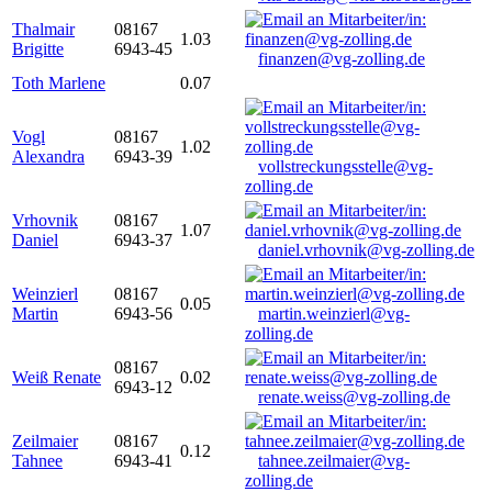
Thalmair
08167
1.03
Brigitte
6943-45
finanzen@vg-zolling.de
Toth Marlene
0.07
Vogl
08167
1.02
Alexandra
6943-39
vollstreckungsstelle@vg-
zolling.de
Vrhovnik
08167
1.07
Daniel
6943-37
daniel.vrhovnik@vg-zolling.de
Weinzierl
08167
0.05
Martin
6943-56
martin.weinzierl@vg-
zolling.de
08167
Weiß Renate
0.02
6943-12
renate.weiss@vg-zolling.de
Zeilmaier
08167
0.12
Tahnee
6943-41
tahnee.zeilmaier@vg-
zolling.de