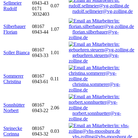
Sellmeier
6943-43
0.07
Rudolf
0171
rudolf.sellmeier@vg-zolling.de
3032403
Silberbauer
08167
1.07
Florian
6943-44
florian.silberbauer@vg-
zolling.de
08167
Soller Bianca
1.01
6943-33
gebuehren.steuern@vg-
zolling.de
Sommerer
08167
0.11
Christina
6943-61
christina.sommerer@vg-
zolling.de
Sonnhütter
08167
2.06
Norbert
6943-22
norbert.sonnhuetter@vg-
zolling.de
Steinecke
08167
0.03
Corinna
6943-32
vhs-zolling@vhs-moosburg.de