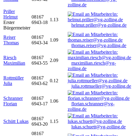
zolling.de
Priller
Helmut
08167
1.13
Erster
6943-18
helmut.priller@vg-zolling.de
Bürgermeister
Reiser
08167
1.09
Thomas
6943-34
thomas.reiser@vg-zolling.de
Riesch
08167
2.09
Maximilian
6943-55
maximilian.riesch@vg-
zolling.de
Rottmüller
08167
0.12
Julia
6943-62
julia.rottmueller@vg-zolling.de
Schranner
08167
1.06
Florian
6943-17
florian.schranner@vg-
zolling.de
08167
Schütt Lukas
1.15
6943-20
lukas.schuett@vg-zolling.de
08167