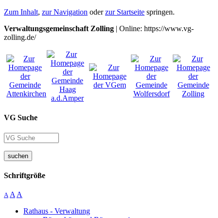
Zum Inhalt
,
zur Navigation
oder
zur Startseite
springen.
Verwaltungsgemeinschaft Zolling
| Online: https://www.vg-
zolling.de/
VG Suche
suchen
Schriftgröße
A
A
A
Rathaus - Verwaltung