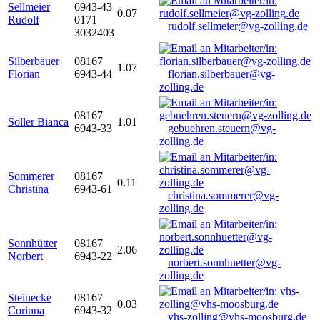
Sellmeier
6943-43
0.07
Rudolf
0171
rudolf.sellmeier@vg-zolling.de
3032403
Silberbauer
08167
1.07
Florian
6943-44
florian.silberbauer@vg-
zolling.de
08167
Soller Bianca
1.01
6943-33
gebuehren.steuern@vg-
zolling.de
Sommerer
08167
0.11
Christina
6943-61
christina.sommerer@vg-
zolling.de
Sonnhütter
08167
2.06
Norbert
6943-22
norbert.sonnhuetter@vg-
zolling.de
Steinecke
08167
0.03
Corinna
6943-32
vhs-zolling@vhs-moosburg.de