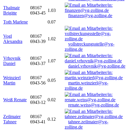
Thalmair
08167
1.03
Brigitte
6943-45
finanzen@vg-zolling.de
Toth Marlene
0.07
Vogl
08167
1.02
Alexandra
6943-39
vollstreckungsstelle@vg-
zolling.de
Vrhovnik
08167
1.07
Daniel
6943-37
daniel.vrhovnik@vg-zolling.de
Weinzierl
08167
0.05
Martin
6943-56
martin.weinzierl@vg-
zolling.de
08167
Weiß Renate
0.02
6943-12
renate.weiss@vg-zolling.de
Zeilmaier
08167
0.12
Tahnee
6943-41
tahnee.zeilmaier@vg-
zolling.de