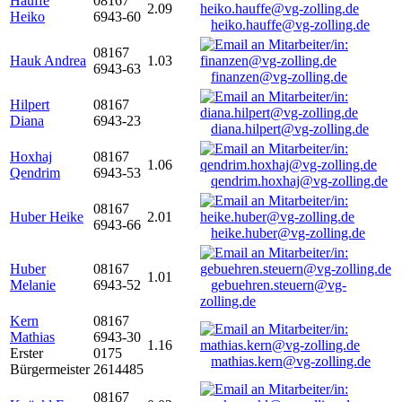
Hauffe
08167
2.09
Heiko
6943-60
heiko.hauffe@vg-zolling.de
08167
Hauk Andrea
1.03
6943-63
finanzen@vg-zolling.de
Hilpert
08167
Diana
6943-23
diana.hilpert@vg-zolling.de
Hoxhaj
08167
1.06
Qendrim
6943-53
qendrim.hoxhaj@vg-zolling.de
08167
Huber Heike
2.01
6943-66
heike.huber@vg-zolling.de
Huber
08167
1.01
Melanie
6943-52
gebuehren.steuern@vg-
zolling.de
Kern
08167
Mathias
6943-30
1.16
Erster
0175
mathias.kern@vg-zolling.de
Bürgermeister
2614485
08167