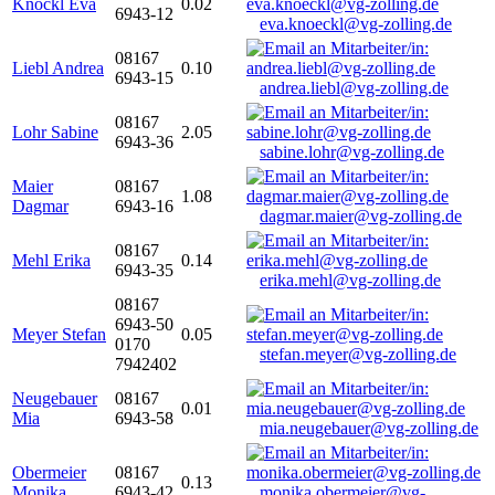
Knöckl Eva
0.02
6943-12
eva.knoeckl@vg-zolling.de
08167
Liebl Andrea
0.10
6943-15
andrea.liebl@vg-zolling.de
08167
Lohr Sabine
2.05
6943-36
sabine.lohr@vg-zolling.de
Maier
08167
1.08
Dagmar
6943-16
dagmar.maier@vg-zolling.de
08167
Mehl Erika
0.14
6943-35
erika.mehl@vg-zolling.de
08167
6943-50
Meyer Stefan
0.05
0170
stefan.meyer@vg-zolling.de
7942402
Neugebauer
08167
0.01
Mia
6943-58
mia.neugebauer@vg-zolling.de
Obermeier
08167
0.13
Monika
6943-42
monika.obermeier@vg-