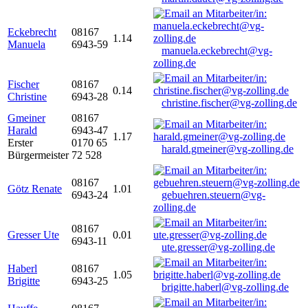
Eckebrecht
08167
1.14
Manuela
6943-59
manuela.eckebrecht@vg-
zolling.de
Fischer
08167
0.14
Christine
6943-28
christine.fischer@vg-zolling.de
Gmeiner
08167
Harald
6943-47
1.17
Erster
0170 65
harald.gmeiner@vg-zolling.de
Bürgermeister
72 528
08167
Götz Renate
1.01
6943-24
gebuehren.steuern@vg-
zolling.de
08167
Gresser Ute
0.01
6943-11
ute.gresser@vg-zolling.de
Haberl
08167
1.05
Brigitte
6943-25
brigitte.haberl@vg-zolling.de