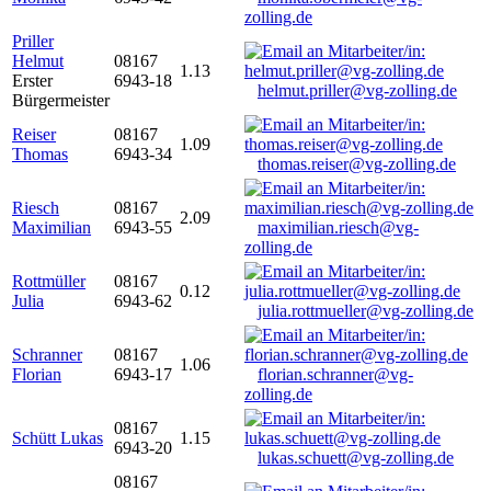
zolling.de
Priller
Helmut
08167
1.13
Erster
6943-18
helmut.priller@vg-zolling.de
Bürgermeister
Reiser
08167
1.09
Thomas
6943-34
thomas.reiser@vg-zolling.de
Riesch
08167
2.09
Maximilian
6943-55
maximilian.riesch@vg-
zolling.de
Rottmüller
08167
0.12
Julia
6943-62
julia.rottmueller@vg-zolling.de
Schranner
08167
1.06
Florian
6943-17
florian.schranner@vg-
zolling.de
08167
Schütt Lukas
1.15
6943-20
lukas.schuett@vg-zolling.de
08167