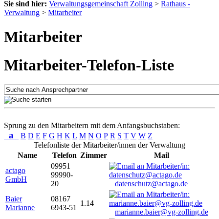
Sie sind hier:
Verwaltungsgemeinschaft Zolling
>
Rathaus -
Verwaltung
>
Mitarbeiter
Mitarbeiter
Mitarbeiter-Telefon-Liste
Sprung zu den Mitarbeitern mit dem Anfangsbuchstaben:
a
B
D
E
F
G
H
K
L
M
N
O
P
R
S
T
V
W
Z
Telefonliste der Mitarbeiter/innen der Verwaltung
Name
Telefon
Zimmer
Mail
09951
actago
99990-
GmbH
20
datenschutz@actago.de
Baier
08167
1.14
Marianne
6943-51
marianne.baier@vg-zolling.de