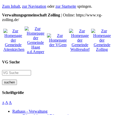
Zum Inhalt
,
zur Navigation
oder
zur Startseite
springen.
Verwaltungsgemeinschaft Zolling
| Online: https://www.vg-
zolling.de/
VG Suche
suchen
Schriftgröße
A
A
A
Rathaus - Verwaltung