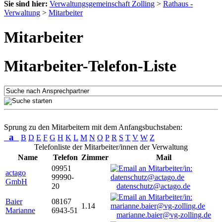
Sie sind hier:
Verwaltungsgemeinschaft Zolling
>
Rathaus -
Verwaltung
>
Mitarbeiter
Mitarbeiter
Mitarbeiter-Telefon-Liste
Sprung zu den Mitarbeitern mit dem Anfangsbuchstaben:
a
B
D
E
F
G
H
K
L
M
N
O
P
R
S
T
V
W
Z
Telefonliste der Mitarbeiter/innen der Verwaltung
Name
Telefon
Zimmer
Mail
09951
actago
99990-
GmbH
20
datenschutz@actago.de
Baier
08167
1.14
Marianne
6943-51
marianne.baier@vg-zolling.de