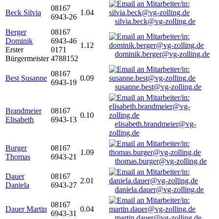
08167
Beck Silvia
1.04
6943-26
silvia.beck@vg-zolling.de
Berger
08167
Dominik
6943-46
1.12
Erster
0171
dominik.berger@vg-zolling.de
Bürgermeister
4788152
08167
Best Susanne
0.09
6943-19
susanne.best@vg-zolling.de
Brandmeier
08167
0.10
Elisabeth
6943-13
elisabeth.brandmeier@vg-
zolling.de
Burger
08167
1.09
Thomas
6943-21
thomas.burger@vg-zolling.de
Dauer
08167
2.01
Daniela
6943-27
daniela.dauer@vg-zolling.de
08167
Dauer Martin
0.04
6943-31
martin.dauer@vg-zolling.de