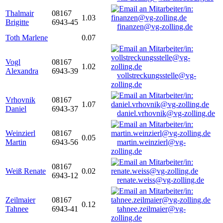
Thalmair
08167
1.03
Brigitte
6943-45
finanzen@vg-zolling.de
Toth Marlene
0.07
Vogl
08167
1.02
Alexandra
6943-39
vollstreckungsstelle@vg-
zolling.de
Vrhovnik
08167
1.07
Daniel
6943-37
daniel.vrhovnik@vg-zolling.de
Weinzierl
08167
0.05
Martin
6943-56
martin.weinzierl@vg-
zolling.de
08167
Weiß Renate
0.02
6943-12
renate.weiss@vg-zolling.de
Zeilmaier
08167
0.12
Tahnee
6943-41
tahnee.zeilmaier@vg-
zolling.de