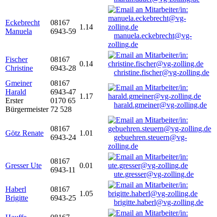
Eckebrecht
08167
1.14
Manuela
6943-59
manuela.eckebrecht@vg-
zolling.de
Fischer
08167
0.14
Christine
6943-28
christine.fischer@vg-zolling.de
Gmeiner
08167
Harald
6943-47
1.17
Erster
0170 65
harald.gmeiner@vg-zolling.de
Bürgermeister
72 528
08167
Götz Renate
1.01
6943-24
gebuehren.steuern@vg-
zolling.de
08167
Gresser Ute
0.01
6943-11
ute.gresser@vg-zolling.de
Haberl
08167
1.05
Brigitte
6943-25
brigitte.haberl@vg-zolling.de