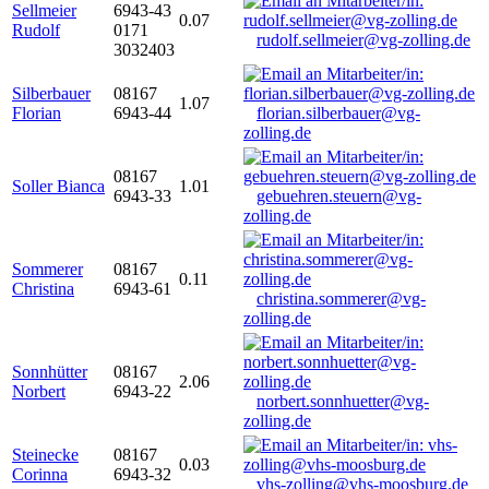
Sellmeier
6943-43
0.07
Rudolf
0171
rudolf.sellmeier@vg-zolling.de
3032403
Silberbauer
08167
1.07
Florian
6943-44
florian.silberbauer@vg-
zolling.de
08167
Soller Bianca
1.01
6943-33
gebuehren.steuern@vg-
zolling.de
Sommerer
08167
0.11
Christina
6943-61
christina.sommerer@vg-
zolling.de
Sonnhütter
08167
2.06
Norbert
6943-22
norbert.sonnhuetter@vg-
zolling.de
Steinecke
08167
0.03
Corinna
6943-32
vhs-zolling@vhs-moosburg.de