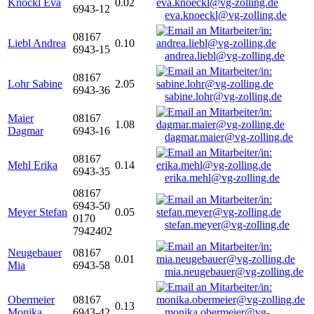
Knöckl Eva
0.02
6943-12
eva.knoeckl@vg-zolling.de
08167
Liebl Andrea
0.10
6943-15
andrea.liebl@vg-zolling.de
08167
Lohr Sabine
2.05
6943-36
sabine.lohr@vg-zolling.de
Maier
08167
1.08
Dagmar
6943-16
dagmar.maier@vg-zolling.de
08167
Mehl Erika
0.14
6943-35
erika.mehl@vg-zolling.de
08167
6943-50
Meyer Stefan
0.05
0170
stefan.meyer@vg-zolling.de
7942402
Neugebauer
08167
0.01
Mia
6943-58
mia.neugebauer@vg-zolling.de
Obermeier
08167
0.13
Monika
6943-42
monika.obermeier@vg-