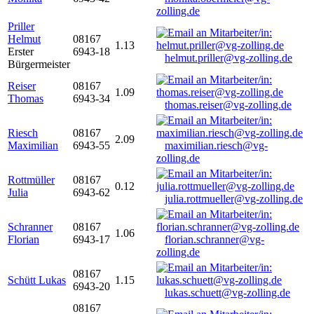
zolling.de
Priller
Helmut
08167
1.13
Erster
6943-18
helmut.priller@vg-zolling.de
Bürgermeister
Reiser
08167
1.09
Thomas
6943-34
thomas.reiser@vg-zolling.de
Riesch
08167
2.09
Maximilian
6943-55
maximilian.riesch@vg-
zolling.de
Rottmüller
08167
0.12
Julia
6943-62
julia.rottmueller@vg-zolling.de
Schranner
08167
1.06
Florian
6943-17
florian.schranner@vg-
zolling.de
08167
Schütt Lukas
1.15
6943-20
lukas.schuett@vg-zolling.de
08167