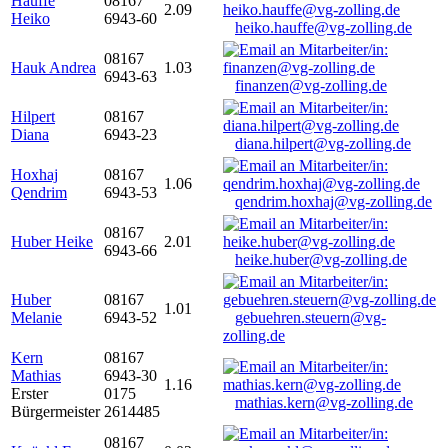
Hauffe
08167
2.09
Heiko
6943-60
heiko.hauffe@vg-zolling.de
08167
Hauk Andrea
1.03
6943-63
finanzen@vg-zolling.de
Hilpert
08167
Diana
6943-23
diana.hilpert@vg-zolling.de
Hoxhaj
08167
1.06
Qendrim
6943-53
qendrim.hoxhaj@vg-zolling.de
08167
Huber Heike
2.01
6943-66
heike.huber@vg-zolling.de
Huber
08167
1.01
Melanie
6943-52
gebuehren.steuern@vg-
zolling.de
Kern
08167
Mathias
6943-30
1.16
Erster
0175
mathias.kern@vg-zolling.de
Bürgermeister
2614485
08167