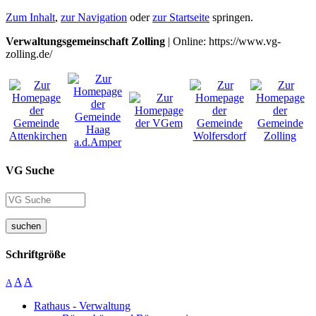
Zum Inhalt
,
zur Navigation
oder
zur Startseite
springen.
Verwaltungsgemeinschaft Zolling
| Online: https://www.vg-
zolling.de/
VG Suche
suchen
Schriftgröße
A
A
A
Rathaus - Verwaltung