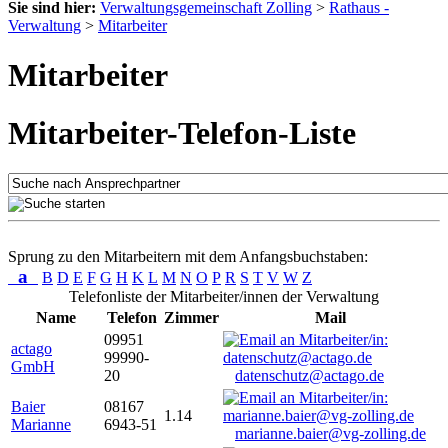
Sie sind hier:
Verwaltungsgemeinschaft Zolling
>
Rathaus -
Verwaltung
>
Mitarbeiter
Mitarbeiter
Mitarbeiter-Telefon-Liste
Sprung zu den Mitarbeitern mit dem Anfangsbuchstaben:
a
B
D
E
F
G
H
K
L
M
N
O
P
R
S
T
V
W
Z
Telefonliste der Mitarbeiter/innen der Verwaltung
Name
Telefon
Zimmer
Mail
09951
actago
99990-
GmbH
20
datenschutz@actago.de
Baier
08167
1.14
Marianne
6943-51
marianne.baier@vg-zolling.de