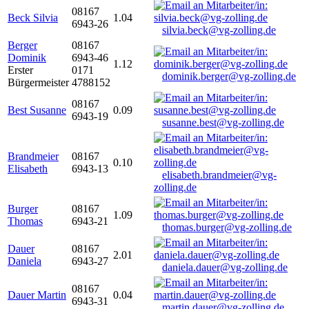
08167
Beck Silvia
1.04
6943-26
silvia.beck@vg-zolling.de
Berger
08167
Dominik
6943-46
1.12
Erster
0171
dominik.berger@vg-zolling.de
Bürgermeister
4788152
08167
Best Susanne
0.09
6943-19
susanne.best@vg-zolling.de
Brandmeier
08167
0.10
Elisabeth
6943-13
elisabeth.brandmeier@vg-
zolling.de
Burger
08167
1.09
Thomas
6943-21
thomas.burger@vg-zolling.de
Dauer
08167
2.01
Daniela
6943-27
daniela.dauer@vg-zolling.de
08167
Dauer Martin
0.04
6943-31
martin.dauer@vg-zolling.de