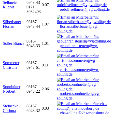
Sellmeier
6943-43
0.07
Rudolf
0171
rudolf.sellmeier@vg-zolling.de
3032403
Silberbauer
08167
1.07
Florian
6943-44
florian.silberbauer@vg-
zolling.de
08167
Soller Bianca
1.01
6943-33
gebuehren.steuern@vg-
zolling.de
Sommerer
08167
0.11
Christina
6943-61
christina.sommerer@vg-
zolling.de
Sonnhütter
08167
2.06
Norbert
6943-22
norbert.sonnhuetter@vg-
zolling.de
Steinecke
08167
0.03
Corinna
6943-32
vhs-zolling@vhs-moosburg.de