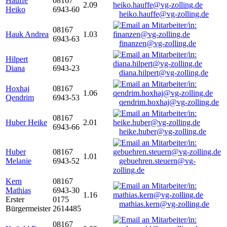
Hauffe
08167
2.09
Heiko
6943-60
heiko.hauffe@vg-zolling.de
08167
Hauk Andrea
1.03
6943-63
finanzen@vg-zolling.de
Hilpert
08167
Diana
6943-23
diana.hilpert@vg-zolling.de
Hoxhaj
08167
1.06
Qendrim
6943-53
qendrim.hoxhaj@vg-zolling.de
08167
Huber Heike
2.01
6943-66
heike.huber@vg-zolling.de
Huber
08167
1.01
Melanie
6943-52
gebuehren.steuern@vg-
zolling.de
Kern
08167
Mathias
6943-30
1.16
Erster
0175
mathias.kern@vg-zolling.de
Bürgermeister
2614485
08167