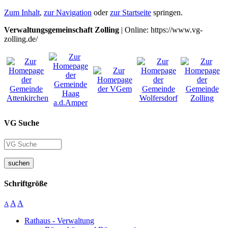
Zum Inhalt
,
zur Navigation
oder
zur Startseite
springen.
Verwaltungsgemeinschaft Zolling
| Online: https://www.vg-
zolling.de/
VG Suche
suchen
Schriftgröße
A
A
A
Rathaus - Verwaltung