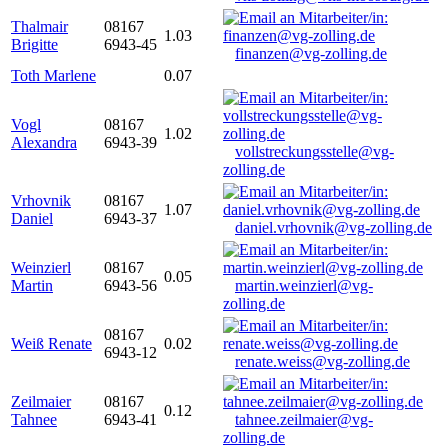
Thalmair
08167
1.03
Brigitte
6943-45
finanzen@vg-zolling.de
Toth Marlene
0.07
Vogl
08167
1.02
Alexandra
6943-39
vollstreckungsstelle@vg-
zolling.de
Vrhovnik
08167
1.07
Daniel
6943-37
daniel.vrhovnik@vg-zolling.de
Weinzierl
08167
0.05
Martin
6943-56
martin.weinzierl@vg-
zolling.de
08167
Weiß Renate
0.02
6943-12
renate.weiss@vg-zolling.de
Zeilmaier
08167
0.12
Tahnee
6943-41
tahnee.zeilmaier@vg-
zolling.de