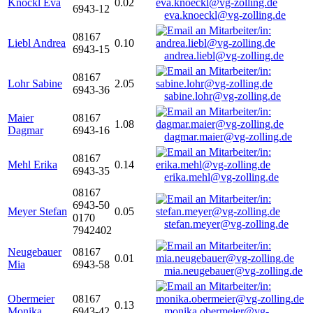
Knöckl Eva
0.02
6943-12
eva.knoeckl@vg-zolling.de
08167
Liebl Andrea
0.10
6943-15
andrea.liebl@vg-zolling.de
08167
Lohr Sabine
2.05
6943-36
sabine.lohr@vg-zolling.de
Maier
08167
1.08
Dagmar
6943-16
dagmar.maier@vg-zolling.de
08167
Mehl Erika
0.14
6943-35
erika.mehl@vg-zolling.de
08167
6943-50
Meyer Stefan
0.05
0170
stefan.meyer@vg-zolling.de
7942402
Neugebauer
08167
0.01
Mia
6943-58
mia.neugebauer@vg-zolling.de
Obermeier
08167
0.13
Monika
6943-42
monika.obermeier@vg-