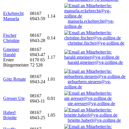
Eckebrecht
08167
1.14
Manuela
6943-59
manuela.eckebrecht@vg-
zolling.de
Fischer
08167
0.14
Christine
6943-28
christine.fischer@vg-zolling.de
Gmeiner
08167
Harald
6943-47
1.17
Erster
0170 65
harald.gmeiner@vg-zolling.de
Bürgermeister
72 528
08167
Götz Renate
1.01
6943-24
gebuehren.steuern@vg-
zolling.de
08167
Gresser Ute
0.01
6943-11
ute.gresser@vg-zolling.de
Haberl
08167
1.05
Brigitte
6943-25
brigitte.haberl@vg-zolling.de