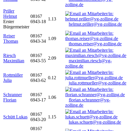
zolling.de
Priller
Helmut
08167
1.13
Erster
6943-18
helmut.priller@vg-zolling.de
Bürgermeister
Reiser
08167
1.09
Thomas
6943-34
thomas.reiser@vg-zolling.de
Riesch
08167
2.09
Maximilian
6943-55
maximilian.riesch@vg-
zolling.de
Rottmüller
08167
0.12
Julia
6943-62
julia.rottmueller@vg-zolling.de
Schranner
08167
1.06
Florian
6943-17
florian.schranner@vg-
zolling.de
08167
Schütt Lukas
1.15
6943-20
lukas.schuett@vg-zolling.de
08167