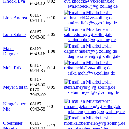
Knöckl Eva
0.02
6943-12
eva.knoeckl@vg-zolling.de
08167
Liebl Andrea
0.10
6943-15
andrea.liebl@vg-zolling.de
08167
Lohr Sabine
2.05
6943-36
sabine.lohr@vg-zolling.de
Maier
08167
1.08
Dagmar
6943-16
dagmar.maier@vg-zolling.de
08167
Mehl Erika
0.14
6943-35
erika.mehl@vg-zolling.de
08167
6943-50
Meyer Stefan
0.05
0170
stefan.meyer@vg-zolling.de
7942402
Neugebauer
08167
0.01
Mia
6943-58
mia.neugebauer@vg-zolling.de
Obermeier
08167
0.13
Monika
6943-42
monika.obermeier@vg-