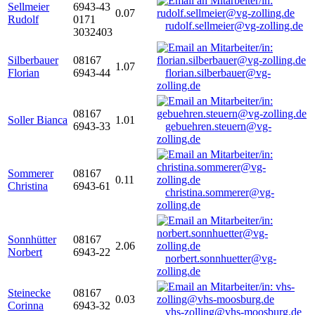
Sellmeier
6943-43
0.07
Rudolf
0171
rudolf.sellmeier@vg-zolling.de
3032403
Silberbauer
08167
1.07
Florian
6943-44
florian.silberbauer@vg-
zolling.de
08167
Soller Bianca
1.01
6943-33
gebuehren.steuern@vg-
zolling.de
Sommerer
08167
0.11
Christina
6943-61
christina.sommerer@vg-
zolling.de
Sonnhütter
08167
2.06
Norbert
6943-22
norbert.sonnhuetter@vg-
zolling.de
Steinecke
08167
0.03
Corinna
6943-32
vhs-zolling@vhs-moosburg.de