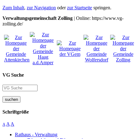
Zum Inhalt
,
zur Navigation
oder
zur Startseite
springen.
Verwaltungsgemeinschaft Zolling
| Online: https://www.vg-
zolling.de/
VG Suche
suchen
Schriftgröße
A
A
A
Rathaus - Verwaltung