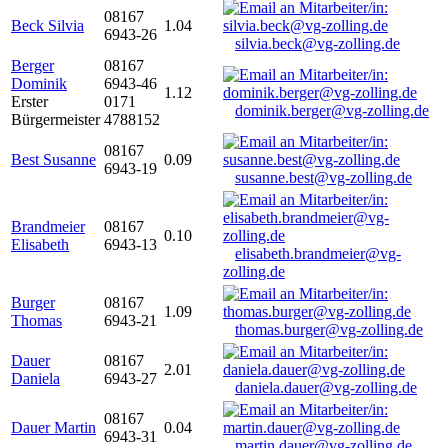
08167
Beck Silvia
1.04
6943-26
silvia.beck@vg-zolling.de
Berger
08167
Dominik
6943-46
1.12
Erster
0171
dominik.berger@vg-zolling.de
Bürgermeister
4788152
08167
Best Susanne
0.09
6943-19
susanne.best@vg-zolling.de
Brandmeier
08167
0.10
Elisabeth
6943-13
elisabeth.brandmeier@vg-
zolling.de
Burger
08167
1.09
Thomas
6943-21
thomas.burger@vg-zolling.de
Dauer
08167
2.01
Daniela
6943-27
daniela.dauer@vg-zolling.de
08167
Dauer Martin
0.04
6943-31
martin.dauer@vg-zolling.de