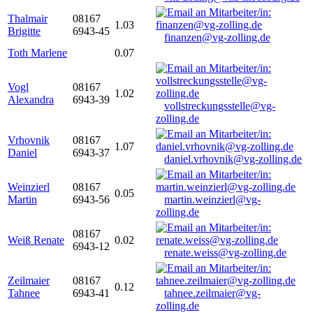
Thalmair
08167
1.03
Brigitte
6943-45
finanzen@vg-zolling.de
Toth Marlene
0.07
Vogl
08167
1.02
Alexandra
6943-39
vollstreckungsstelle@vg-
zolling.de
Vrhovnik
08167
1.07
Daniel
6943-37
daniel.vrhovnik@vg-zolling.de
Weinzierl
08167
0.05
Martin
6943-56
martin.weinzierl@vg-
zolling.de
08167
Weiß Renate
0.02
6943-12
renate.weiss@vg-zolling.de
Zeilmaier
08167
0.12
Tahnee
6943-41
tahnee.zeilmaier@vg-
zolling.de