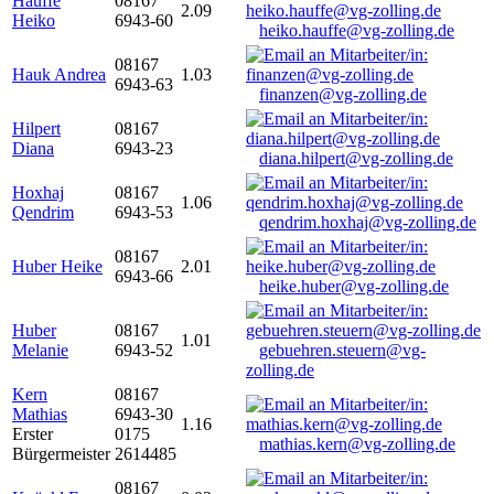
Hauffe
08167
2.09
Heiko
6943-60
heiko.hauffe@vg-zolling.de
08167
Hauk Andrea
1.03
6943-63
finanzen@vg-zolling.de
Hilpert
08167
Diana
6943-23
diana.hilpert@vg-zolling.de
Hoxhaj
08167
1.06
Qendrim
6943-53
qendrim.hoxhaj@vg-zolling.de
08167
Huber Heike
2.01
6943-66
heike.huber@vg-zolling.de
Huber
08167
1.01
Melanie
6943-52
gebuehren.steuern@vg-
zolling.de
Kern
08167
Mathias
6943-30
1.16
Erster
0175
mathias.kern@vg-zolling.de
Bürgermeister
2614485
08167