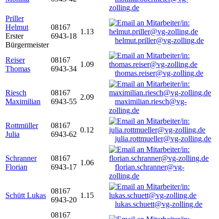
zolling.de
Priller
Helmut
08167
1.13
Erster
6943-18
helmut.priller@vg-zolling.de
Bürgermeister
Reiser
08167
1.09
Thomas
6943-34
thomas.reiser@vg-zolling.de
Riesch
08167
2.09
Maximilian
6943-55
maximilian.riesch@vg-
zolling.de
Rottmüller
08167
0.12
Julia
6943-62
julia.rottmueller@vg-zolling.de
Schranner
08167
1.06
Florian
6943-17
florian.schranner@vg-
zolling.de
08167
Schütt Lukas
1.15
6943-20
lukas.schuett@vg-zolling.de
08167