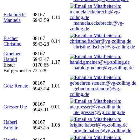
Eckebrecht
08167
1.14
Manuela
6943-59
manuela.eckebrecht@vg-
zolling.de
Fischer
08167
0.14
Christine
6943-28
christine.fischer@vg-zolling.de
Gmeiner
08167
Harald
6943-47
1.17
Erster
0170 65
harald.gmeiner@vg-zolling.de
Bürgermeister
72 528
08167
Götz Renate
1.01
6943-24
gebuehren.steuern@vg-
zolling.de
08167
Gresser Ute
0.01
6943-11
ute.gresser@vg-zolling.de
Haberl
08167
1.05
Brigitte
6943-25
brigitte.haberl@vg-zolling.de