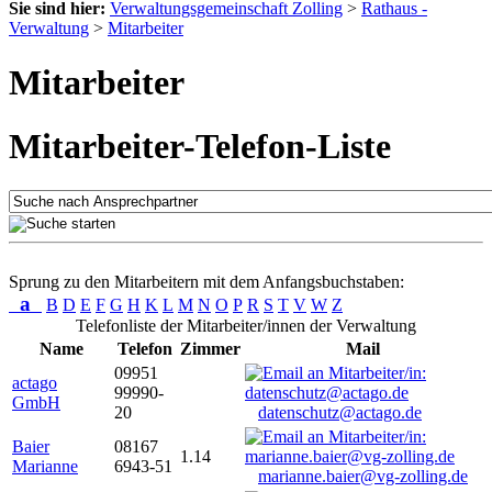
Sie sind hier:
Verwaltungsgemeinschaft Zolling
>
Rathaus -
Verwaltung
>
Mitarbeiter
Mitarbeiter
Mitarbeiter-Telefon-Liste
Sprung zu den Mitarbeitern mit dem Anfangsbuchstaben:
a
B
D
E
F
G
H
K
L
M
N
O
P
R
S
T
V
W
Z
Telefonliste der Mitarbeiter/innen der Verwaltung
Name
Telefon
Zimmer
Mail
09951
actago
99990-
GmbH
20
datenschutz@actago.de
Baier
08167
1.14
Marianne
6943-51
marianne.baier@vg-zolling.de