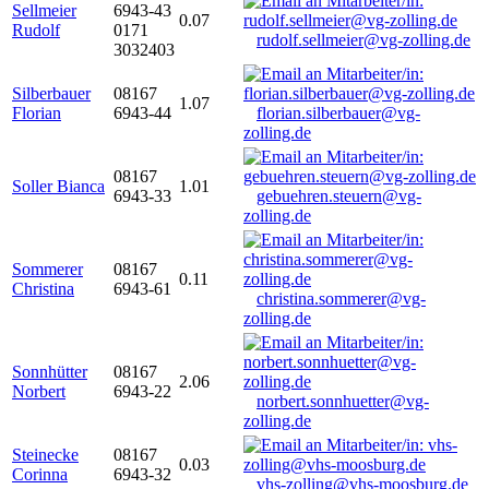
Sellmeier
6943-43
0.07
Rudolf
0171
rudolf.sellmeier@vg-zolling.de
3032403
Silberbauer
08167
1.07
Florian
6943-44
florian.silberbauer@vg-
zolling.de
08167
Soller Bianca
1.01
6943-33
gebuehren.steuern@vg-
zolling.de
Sommerer
08167
0.11
Christina
6943-61
christina.sommerer@vg-
zolling.de
Sonnhütter
08167
2.06
Norbert
6943-22
norbert.sonnhuetter@vg-
zolling.de
Steinecke
08167
0.03
Corinna
6943-32
vhs-zolling@vhs-moosburg.de