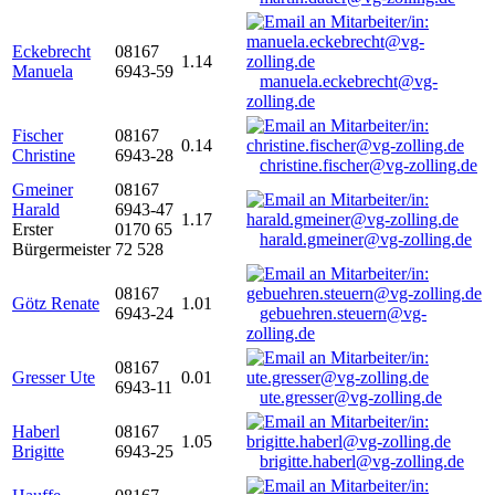
Eckebrecht
08167
1.14
Manuela
6943-59
manuela.eckebrecht@vg-
zolling.de
Fischer
08167
0.14
Christine
6943-28
christine.fischer@vg-zolling.de
Gmeiner
08167
Harald
6943-47
1.17
Erster
0170 65
harald.gmeiner@vg-zolling.de
Bürgermeister
72 528
08167
Götz Renate
1.01
6943-24
gebuehren.steuern@vg-
zolling.de
08167
Gresser Ute
0.01
6943-11
ute.gresser@vg-zolling.de
Haberl
08167
1.05
Brigitte
6943-25
brigitte.haberl@vg-zolling.de