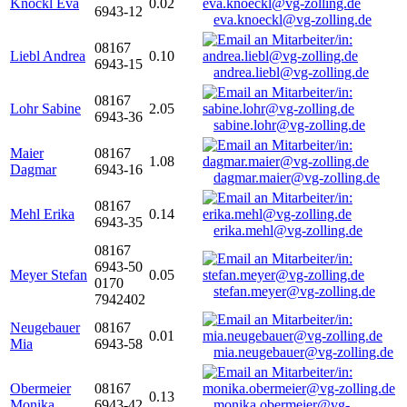
Knöckl Eva
0.02
6943-12
eva.knoeckl@vg-zolling.de
08167
Liebl Andrea
0.10
6943-15
andrea.liebl@vg-zolling.de
08167
Lohr Sabine
2.05
6943-36
sabine.lohr@vg-zolling.de
Maier
08167
1.08
Dagmar
6943-16
dagmar.maier@vg-zolling.de
08167
Mehl Erika
0.14
6943-35
erika.mehl@vg-zolling.de
08167
6943-50
Meyer Stefan
0.05
0170
stefan.meyer@vg-zolling.de
7942402
Neugebauer
08167
0.01
Mia
6943-58
mia.neugebauer@vg-zolling.de
Obermeier
08167
0.13
Monika
6943-42
monika.obermeier@vg-