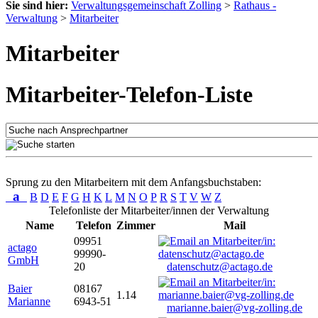
Sie sind hier:
Verwaltungsgemeinschaft Zolling
>
Rathaus -
Verwaltung
>
Mitarbeiter
Mitarbeiter
Mitarbeiter-Telefon-Liste
Sprung zu den Mitarbeitern mit dem Anfangsbuchstaben:
a
B
D
E
F
G
H
K
L
M
N
O
P
R
S
T
V
W
Z
Telefonliste der Mitarbeiter/innen der Verwaltung
Name
Telefon
Zimmer
Mail
09951
actago
99990-
GmbH
20
datenschutz@actago.de
Baier
08167
1.14
Marianne
6943-51
marianne.baier@vg-zolling.de