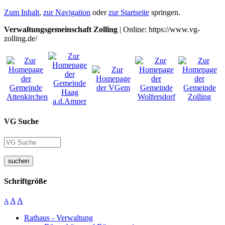
Zum Inhalt
,
zur Navigation
oder
zur Startseite
springen.
Verwaltungsgemeinschaft Zolling
| Online: https://www.vg-
zolling.de/
VG Suche
suchen
Schriftgröße
A
A
A
Rathaus - Verwaltung