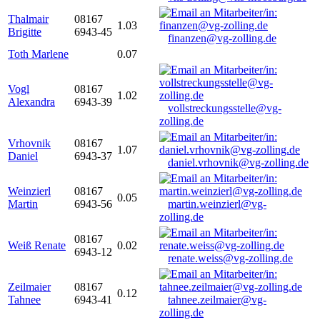
Thalmair
08167
1.03
Brigitte
6943-45
finanzen@vg-zolling.de
Toth Marlene
0.07
Vogl
08167
1.02
Alexandra
6943-39
vollstreckungsstelle@vg-
zolling.de
Vrhovnik
08167
1.07
Daniel
6943-37
daniel.vrhovnik@vg-zolling.de
Weinzierl
08167
0.05
Martin
6943-56
martin.weinzierl@vg-
zolling.de
08167
Weiß Renate
0.02
6943-12
renate.weiss@vg-zolling.de
Zeilmaier
08167
0.12
Tahnee
6943-41
tahnee.zeilmaier@vg-
zolling.de