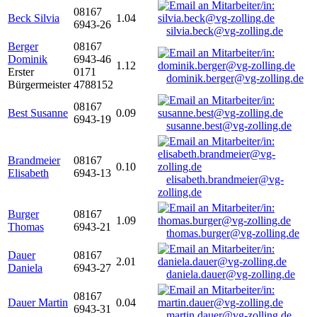
08167
Beck Silvia
1.04
6943-26
silvia.beck@vg-zolling.de
Berger
08167
Dominik
6943-46
1.12
Erster
0171
dominik.berger@vg-zolling.de
Bürgermeister
4788152
08167
Best Susanne
0.09
6943-19
susanne.best@vg-zolling.de
Brandmeier
08167
0.10
Elisabeth
6943-13
elisabeth.brandmeier@vg-
zolling.de
Burger
08167
1.09
Thomas
6943-21
thomas.burger@vg-zolling.de
Dauer
08167
2.01
Daniela
6943-27
daniela.dauer@vg-zolling.de
08167
Dauer Martin
0.04
6943-31
martin.dauer@vg-zolling.de