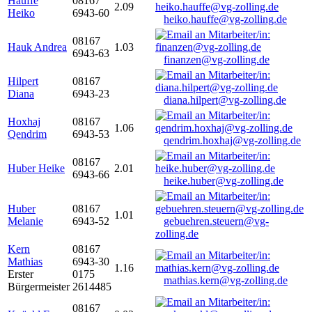
Hauffe
08167
2.09
Heiko
6943-60
heiko.hauffe@vg-zolling.de
08167
Hauk Andrea
1.03
6943-63
finanzen@vg-zolling.de
Hilpert
08167
Diana
6943-23
diana.hilpert@vg-zolling.de
Hoxhaj
08167
1.06
Qendrim
6943-53
qendrim.hoxhaj@vg-zolling.de
08167
Huber Heike
2.01
6943-66
heike.huber@vg-zolling.de
Huber
08167
1.01
Melanie
6943-52
gebuehren.steuern@vg-
zolling.de
Kern
08167
Mathias
6943-30
1.16
Erster
0175
mathias.kern@vg-zolling.de
Bürgermeister
2614485
08167