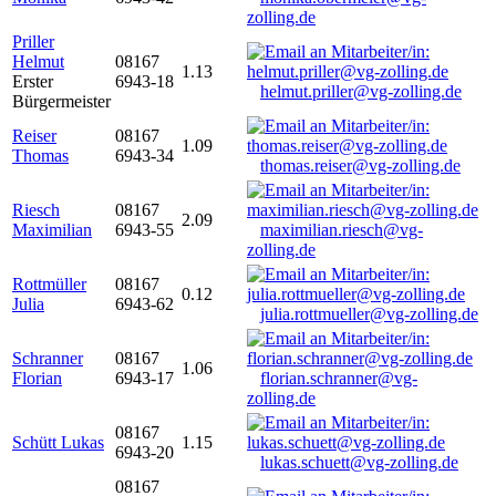
zolling.de
Priller
Helmut
08167
1.13
Erster
6943-18
helmut.priller@vg-zolling.de
Bürgermeister
Reiser
08167
1.09
Thomas
6943-34
thomas.reiser@vg-zolling.de
Riesch
08167
2.09
Maximilian
6943-55
maximilian.riesch@vg-
zolling.de
Rottmüller
08167
0.12
Julia
6943-62
julia.rottmueller@vg-zolling.de
Schranner
08167
1.06
Florian
6943-17
florian.schranner@vg-
zolling.de
08167
Schütt Lukas
1.15
6943-20
lukas.schuett@vg-zolling.de
08167