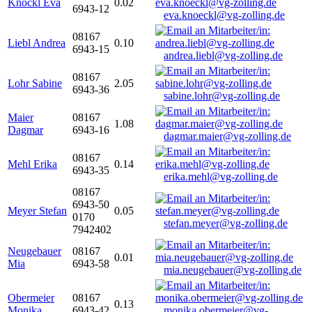
Knöckl Eva
0.02
6943-12
eva.knoeckl@vg-zolling.de
08167
Liebl Andrea
0.10
6943-15
andrea.liebl@vg-zolling.de
08167
Lohr Sabine
2.05
6943-36
sabine.lohr@vg-zolling.de
Maier
08167
1.08
Dagmar
6943-16
dagmar.maier@vg-zolling.de
08167
Mehl Erika
0.14
6943-35
erika.mehl@vg-zolling.de
08167
6943-50
Meyer Stefan
0.05
0170
stefan.meyer@vg-zolling.de
7942402
Neugebauer
08167
0.01
Mia
6943-58
mia.neugebauer@vg-zolling.de
Obermeier
08167
0.13
Monika
6943-42
monika.obermeier@vg-