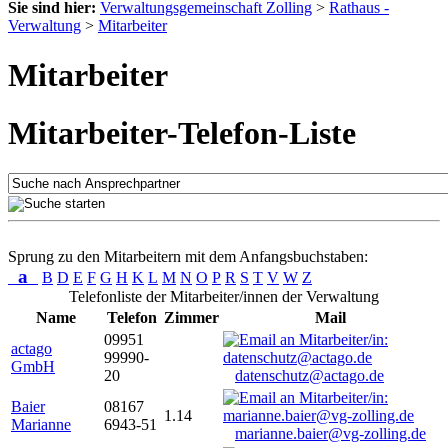
Sie sind hier:
Verwaltungsgemeinschaft Zolling
>
Rathaus -
Verwaltung
>
Mitarbeiter
Mitarbeiter
Mitarbeiter-Telefon-Liste
Sprung zu den Mitarbeitern mit dem Anfangsbuchstaben:
a
B
D
E
F
G
H
K
L
M
N
O
P
R
S
T
V
W
Z
Telefonliste der Mitarbeiter/innen der Verwaltung
Name
Telefon
Zimmer
Mail
09951
actago
99990-
GmbH
20
datenschutz@actago.de
Baier
08167
1.14
Marianne
6943-51
marianne.baier@vg-zolling.de