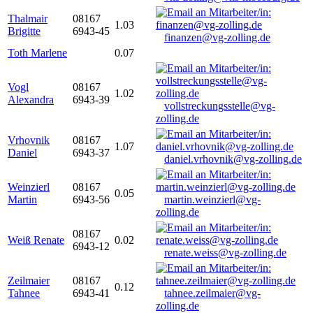
Thalmair
08167
1.03
Brigitte
6943-45
finanzen@vg-zolling.de
Toth Marlene
0.07
Vogl
08167
1.02
Alexandra
6943-39
vollstreckungsstelle@vg-
zolling.de
Vrhovnik
08167
1.07
Daniel
6943-37
daniel.vrhovnik@vg-zolling.de
Weinzierl
08167
0.05
Martin
6943-56
martin.weinzierl@vg-
zolling.de
08167
Weiß Renate
0.02
6943-12
renate.weiss@vg-zolling.de
Zeilmaier
08167
0.12
Tahnee
6943-41
tahnee.zeilmaier@vg-
zolling.de