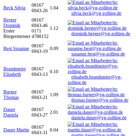
08167
Beck Silvia
1.04
6943-26
silvia.beck@vg-zolling.de
Berger
08167
Dominik
6943-46
1.12
Erster
0171
dominik.berger@vg-zolling.de
Bürgermeister
4788152
08167
Best Susanne
0.09
6943-19
susanne.best@vg-zolling.de
Brandmeier
08167
0.10
Elisabeth
6943-13
elisabeth.brandmeier@vg-
zolling.de
Burger
08167
1.09
Thomas
6943-21
thomas.burger@vg-zolling.de
Dauer
08167
2.01
Daniela
6943-27
daniela.dauer@vg-zolling.de
08167
Dauer Martin
0.04
6943-31
martin.dauer@vg-zolling.de