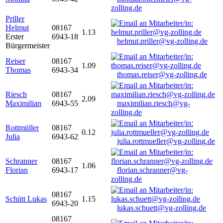
zolling.de
Priller
Helmut
08167
1.13
Erster
6943-18
helmut.priller@vg-zolling.de
Bürgermeister
Reiser
08167
1.09
Thomas
6943-34
thomas.reiser@vg-zolling.de
Riesch
08167
2.09
Maximilian
6943-55
maximilian.riesch@vg-
zolling.de
Rottmüller
08167
0.12
Julia
6943-62
julia.rottmueller@vg-zolling.de
Schranner
08167
1.06
Florian
6943-17
florian.schranner@vg-
zolling.de
08167
Schütt Lukas
1.15
6943-20
lukas.schuett@vg-zolling.de
08167