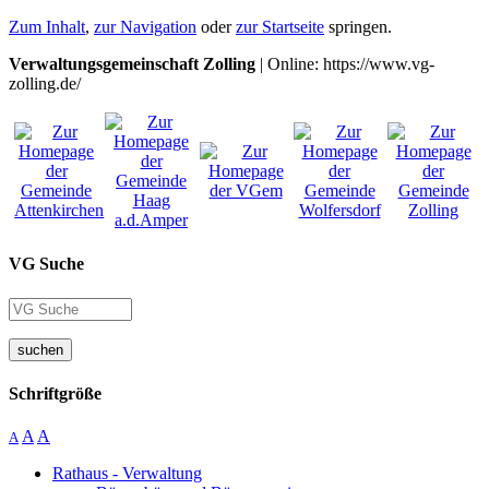
Zum Inhalt
,
zur Navigation
oder
zur Startseite
springen.
Verwaltungsgemeinschaft Zolling
| Online: https://www.vg-
zolling.de/
VG Suche
suchen
Schriftgröße
A
A
A
Rathaus - Verwaltung