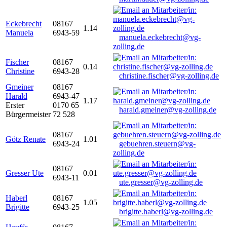
Eckebrecht
08167
1.14
Manuela
6943-59
manuela.eckebrecht@vg-
zolling.de
Fischer
08167
0.14
Christine
6943-28
christine.fischer@vg-zolling.de
Gmeiner
08167
Harald
6943-47
1.17
Erster
0170 65
harald.gmeiner@vg-zolling.de
Bürgermeister
72 528
08167
Götz Renate
1.01
6943-24
gebuehren.steuern@vg-
zolling.de
08167
Gresser Ute
0.01
6943-11
ute.gresser@vg-zolling.de
Haberl
08167
1.05
Brigitte
6943-25
brigitte.haberl@vg-zolling.de