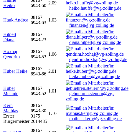
Hauffe
08167
2.09
Heiko
6943-60
heiko.hauffe@vg-zolling.de
08167
Hauk Andrea
1.03
6943-63
finanzen@vg-zolling.de
Hilpert
08167
Diana
6943-23
diana.hilpert@vg-zolling.de
Hoxhaj
08167
1.06
Qendrim
6943-53
qendrim.hoxhaj@vg-zolling.de
08167
Huber Heike
2.01
6943-66
heike.huber@vg-zolling.de
Huber
08167
1.01
Melanie
6943-52
gebuehren.steuern@vg-
zolling.de
Kern
08167
Mathias
6943-30
1.16
Erster
0175
mathias.kern@vg-zolling.de
Bürgermeister
2614485
08167