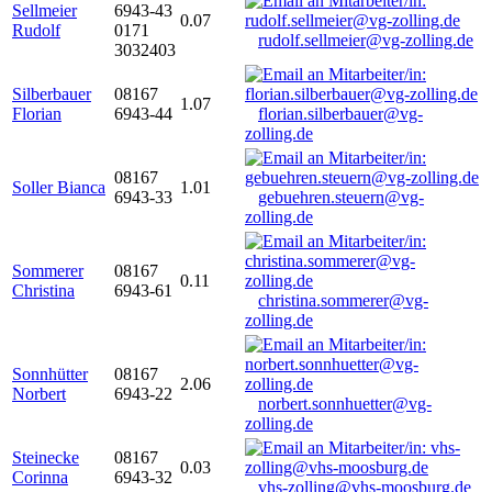
Sellmeier
6943-43
0.07
Rudolf
0171
rudolf.sellmeier@vg-zolling.de
3032403
Silberbauer
08167
1.07
Florian
6943-44
florian.silberbauer@vg-
zolling.de
08167
Soller Bianca
1.01
6943-33
gebuehren.steuern@vg-
zolling.de
Sommerer
08167
0.11
Christina
6943-61
christina.sommerer@vg-
zolling.de
Sonnhütter
08167
2.06
Norbert
6943-22
norbert.sonnhuetter@vg-
zolling.de
Steinecke
08167
0.03
Corinna
6943-32
vhs-zolling@vhs-moosburg.de