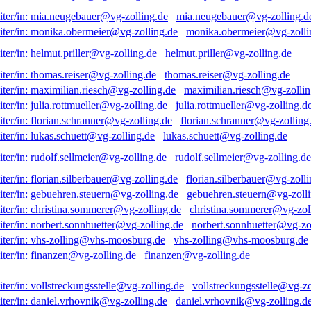
mia.neugebauer@vg-zolling.d
monika.obermeier@vg-zolli
helmut.priller@vg-zolling.de
thomas.reiser@vg-zolling.de
maximilian.riesch@vg-zollin
julia.rottmueller@vg-zolling.d
florian.schranner@vg-zolling
lukas.schuett@vg-zolling.de
rudolf.sellmeier@vg-zolling.de
florian.silberbauer@vg-zolli
gebuehren.steuern@vg-zolli
christina.sommerer@vg-zol
norbert.sonnhuetter@vg-zo
vhs-zolling@vhs-moosburg.de
finanzen@vg-zolling.de
vollstreckungsstelle@vg-zo
daniel.vrhovnik@vg-zolling.d