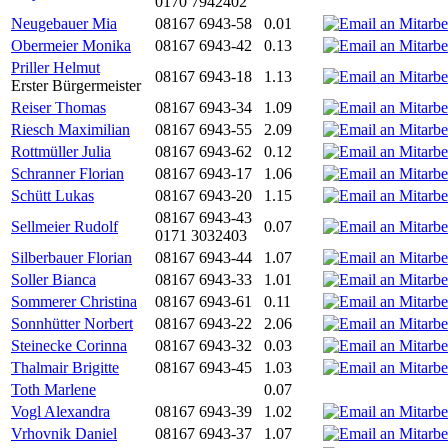
0170 7942402
Neugebauer Mia
08167 6943-58
0.01
Obermeier Monika
08167 6943-42
0.13
Priller Helmut
08167 6943-18
1.13
Erster Bürgermeister
Reiser Thomas
08167 6943-34
1.09
Riesch Maximilian
08167 6943-55
2.09
Rottmüller Julia
08167 6943-62
0.12
Schranner Florian
08167 6943-17
1.06
Schütt Lukas
08167 6943-20
1.15
08167 6943-43
Sellmeier Rudolf
0.07
0171 3032403
Silberbauer Florian
08167 6943-44
1.07
Soller Bianca
08167 6943-33
1.01
Sommerer Christina
08167 6943-61
0.11
Sonnhütter Norbert
08167 6943-22
2.06
Steinecke Corinna
08167 6943-32
0.03
Thalmair Brigitte
08167 6943-45
1.03
Toth Marlene
0.07
Vogl Alexandra
08167 6943-39
1.02
Vrhovnik Daniel
08167 6943-37
1.07