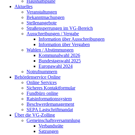
Haushaltspläne
Aktuelles
Veranstaltungen
Bekanntmachungen
Stellenangebote
Straßensperrungen im VG-Bereich
Ausschreibungen / Vergabe
Information über Ausschreibungen
Information über Vergaben
Wahlen / Abstimmungen
Kommunalwahl 2026
Bundestagswahl 2025
Europawahl 2024
Notrufnummern
Behördenservice Online
Online Services
Sicheres Kontaktformular
Fundbüro online
Ratsinformationssystem
Beschwerdemanagement
SEPA Lastschriftmandat
Über die VG-Zolling
Gemeinschaftsversammlung
Verbandsräte
Satzungen