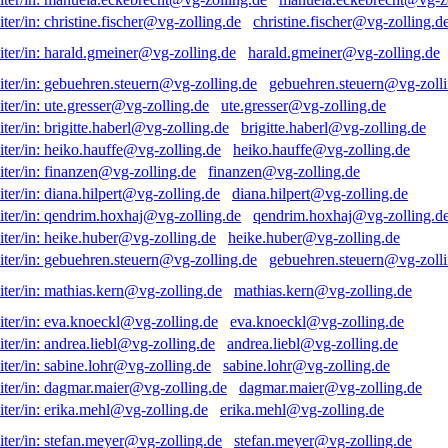
christine.fischer@vg-zolling.d
harald.gmeiner@vg-zolling.de
gebuehren.steuern@vg-zolli
ute.gresser@vg-zolling.de
brigitte.haberl@vg-zolling.de
heiko.hauffe@vg-zolling.de
finanzen@vg-zolling.de
diana.hilpert@vg-zolling.de
qendrim.hoxhaj@vg-zolling.d
heike.huber@vg-zolling.de
gebuehren.steuern@vg-zolli
mathias.kern@vg-zolling.de
eva.knoeckl@vg-zolling.de
andrea.liebl@vg-zolling.de
sabine.lohr@vg-zolling.de
dagmar.maier@vg-zolling.de
erika.mehl@vg-zolling.de
stefan.meyer@vg-zolling.de