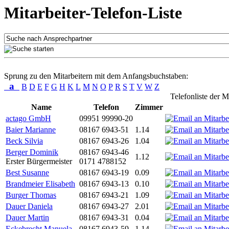
Mitarbeiter-Telefon-Liste
Sprung zu den Mitarbeitern mit dem Anfangsbuchstaben:
a
B
D
E
F
G
H
K
L
M
N
O
P
R
S
T
V
W
Z
Telefonliste der M
Name
Telefon
Zimmer
actago GmbH
09951 99990-20
Baier Marianne
08167 6943-51
1.14
Beck Silvia
08167 6943-26
1.04
Berger Dominik
08167 6943-46
1.12
Erster Bürgermeister
0171 4788152
Best Susanne
08167 6943-19
0.09
Brandmeier Elisabeth
08167 6943-13
0.10
Burger Thomas
08167 6943-21
1.09
Dauer Daniela
08167 6943-27
2.01
Dauer Martin
08167 6943-31
0.04
Eckebrecht Manuela
08167 6943-59
1.14