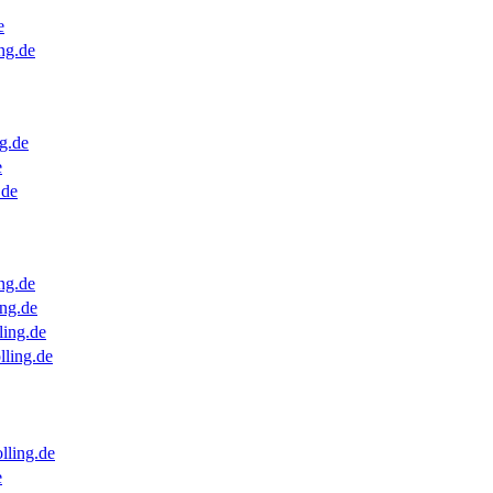
e
ng.de
g.de
e
.de
ng.de
ng.de
ling.de
lling.de
lling.de
e