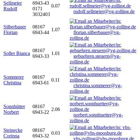
Sellmeier
6943-43
0.07
Rudolf
0171
rudolf.sellmeier@vg-zolling.de
3032403
Silberbauer
08167
1.07
Florian
6943-44
florian.silberbauer@vg-
zolling.de
08167
Soller Bianca
1.01
6943-33
gebuehren.steuern@vg-
zolling.de
Sommerer
08167
0.11
Christina
6943-61
christina.sommerer@vg-
zolling.de
Sonnhütter
08167
2.06
Norbert
6943-22
norbert.sonnhuetter@vg-
zolling.de
Steinecke
08167
0.03
Corinna
6943-32
vhs-zolling@vhs-moosburg.de