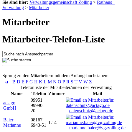
Sie sind hier:
Verwaltungsgemeinschaft Zolling
>
Rathaus -
Verwaltung
>
Mitarbeiter
Mitarbeiter
Mitarbeiter-Telefon-Liste
Sprung zu den Mitarbeitern mit dem Anfangsbuchstaben:
a
B
D
E
F
G
H
K
L
M
N
O
P
R
S
T
V
W
Z
Telefonliste der Mitarbeiter/innen der Verwaltung
Name
Telefon
Zimmer
Mail
09951
actago
99990-
GmbH
20
datenschutz@actago.de
Baier
08167
1.14
Marianne
6943-51
marianne.baier@vg-zolling.de