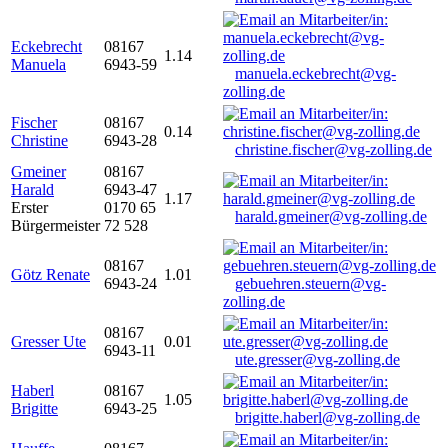
Eckebrecht
08167
1.14
Manuela
6943-59
manuela.eckebrecht@vg-
zolling.de
Fischer
08167
0.14
Christine
6943-28
christine.fischer@vg-zolling.de
Gmeiner
08167
Harald
6943-47
1.17
Erster
0170 65
harald.gmeiner@vg-zolling.de
Bürgermeister
72 528
08167
Götz Renate
1.01
6943-24
gebuehren.steuern@vg-
zolling.de
08167
Gresser Ute
0.01
6943-11
ute.gresser@vg-zolling.de
Haberl
08167
1.05
Brigitte
6943-25
brigitte.haberl@vg-zolling.de