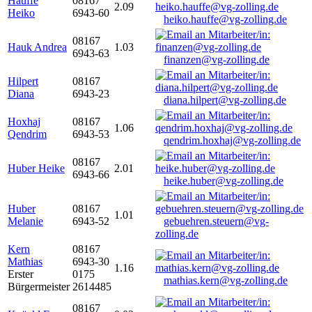
Hauffe
08167
2.09
Heiko
6943-60
heiko.hauffe@vg-zolling.de
08167
Hauk Andrea
1.03
6943-63
finanzen@vg-zolling.de
Hilpert
08167
Diana
6943-23
diana.hilpert@vg-zolling.de
Hoxhaj
08167
1.06
Qendrim
6943-53
qendrim.hoxhaj@vg-zolling.de
08167
Huber Heike
2.01
6943-66
heike.huber@vg-zolling.de
Huber
08167
1.01
Melanie
6943-52
gebuehren.steuern@vg-
zolling.de
Kern
08167
Mathias
6943-30
1.16
Erster
0175
mathias.kern@vg-zolling.de
Bürgermeister
2614485
08167