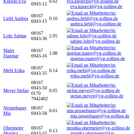
Knöckl Eva
0.02
6943-12
eva.knoeckl@vg-zolling.de
08167
Liebl Andrea
0.10
6943-15
andrea.liebl@vg-zolling.de
08167
Lohr Sabine
2.05
6943-36
sabine.lohr@vg-zolling.de
Maier
08167
1.08
Dagmar
6943-16
dagmar.maier@vg-zolling.de
08167
Mehl Erika
0.14
6943-35
erika.mehl@vg-zolling.de
08167
6943-50
Meyer Stefan
0.05
0170
stefan.meyer@vg-zolling.de
7942402
Neugebauer
08167
0.01
Mia
6943-58
mia.neugebauer@vg-zolling.de
Obermeier
08167
0.13
Monika
6943-42
monika.obermeier@vg-