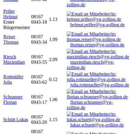
zolling.de
Priller
Helmut
08167
1.13
Erster
6943-18
helmut.priller@vg-zolling.de
Bürgermeister
Reiser
08167
1.09
Thomas
6943-34
thomas.reiser@vg-zolling.de
Riesch
08167
2.09
Maximilian
6943-55
maximilian.riesch@vg-
zolling.de
Rottmüller
08167
0.12
Julia
6943-62
julia.rottmueller@vg-zolling.de
Schranner
08167
1.06
Florian
6943-17
florian.schranner@vg-
zolling.de
08167
Schütt Lukas
1.15
6943-20
lukas.schuett@vg-zolling.de
08167