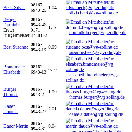
08167
Beck Silvia
1.04
6943-26
silvia.beck@vg-zolling.de
Berger
08167
Dominik
6943-46
1.12
Erster
0171
dominik.berger@vg-zolling.de
Bürgermeister
4788152
08167
Best Susanne
0.09
6943-19
susanne.best@vg-zolling.de
Brandmeier
08167
0.10
Elisabeth
6943-13
elisabeth.brandmeier@vg-
zolling.de
Burger
08167
1.09
Thomas
6943-21
thomas.burger@vg-zolling.de
Dauer
08167
2.01
Daniela
6943-27
daniela.dauer@vg-zolling.de
08167
Dauer Martin
0.04
6943-31
martin.dauer@vg-zolling.de