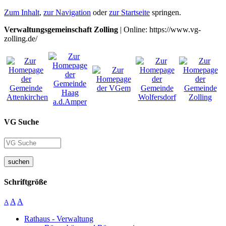
Zum Inhalt
,
zur Navigation
oder
zur Startseite
springen.
Verwaltungsgemeinschaft Zolling
| Online: https://www.vg-
zolling.de/
VG Suche
suchen
Schriftgröße
A
A
A
Rathaus - Verwaltung