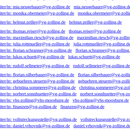
mia.neugebauer@vg-zolling.d
monika.obermeier@vg-zolli
helmut.priller@vg-zolling.de
thomas.reiser@vg-zolling.de
maximilian.riesch@vg-zollin
julia.rottmueller@vg-zolling.d
florian.schranner@vg-zolling
lukas.schuett@vg-zolling.de
rudolf.sellmeier@vg-zolling.de
florian.silberbauer@vg-zolli
gebuehren.steuern@vg-zolli
christina.sommerer@vg-zol
norbert.sonnhuetter@vg-zo
vhs-zolling@vhs-moosburg.de
finanzen@vg-zolling.de
vollstreckungsstelle@vg-zo
daniel.vrhovnik@vg-zolling.d