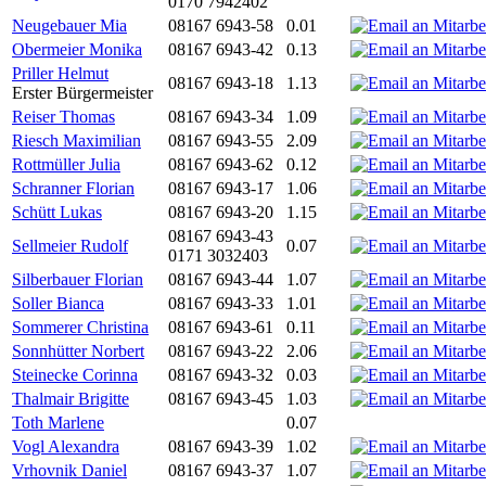
0170 7942402
Neugebauer Mia
08167 6943-58
0.01
Obermeier Monika
08167 6943-42
0.13
Priller Helmut
08167 6943-18
1.13
Erster Bürgermeister
Reiser Thomas
08167 6943-34
1.09
Riesch Maximilian
08167 6943-55
2.09
Rottmüller Julia
08167 6943-62
0.12
Schranner Florian
08167 6943-17
1.06
Schütt Lukas
08167 6943-20
1.15
08167 6943-43
Sellmeier Rudolf
0.07
0171 3032403
Silberbauer Florian
08167 6943-44
1.07
Soller Bianca
08167 6943-33
1.01
Sommerer Christina
08167 6943-61
0.11
Sonnhütter Norbert
08167 6943-22
2.06
Steinecke Corinna
08167 6943-32
0.03
Thalmair Brigitte
08167 6943-45
1.03
Toth Marlene
0.07
Vogl Alexandra
08167 6943-39
1.02
Vrhovnik Daniel
08167 6943-37
1.07