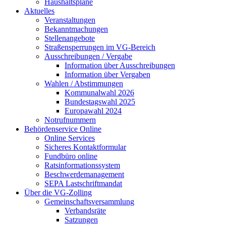
Haushaltspläne
Aktuelles
Veranstaltungen
Bekanntmachungen
Stellenangebote
Straßensperrungen im VG-Bereich
Ausschreibungen / Vergabe
Information über Ausschreibungen
Information über Vergaben
Wahlen / Abstimmungen
Kommunalwahl 2026
Bundestagswahl 2025
Europawahl 2024
Notrufnummern
Behördenservice Online
Online Services
Sicheres Kontaktformular
Fundbüro online
Ratsinformationssystem
Beschwerdemanagement
SEPA Lastschriftmandat
Über die VG-Zolling
Gemeinschaftsversammlung
Verbandsräte
Satzungen