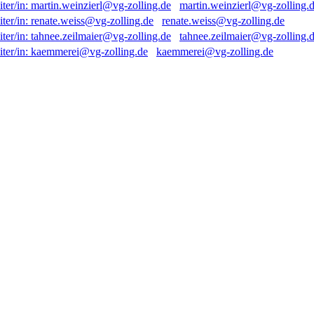
martin.weinzierl@vg-zolling.
renate.weiss@vg-zolling.de
tahnee.zeilmaier@vg-zolling.
kaemmerei@vg-zolling.de