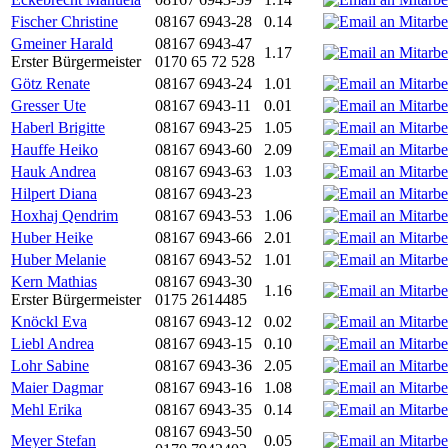
Fischer Christine
08167 6943-28
0.14
Gmeiner Harald
08167 6943-47
1.17
Erster Bürgermeister
0170 65 72 528
Götz Renate
08167 6943-24
1.01
Gresser Ute
08167 6943-11
0.01
Haberl Brigitte
08167 6943-25
1.05
Hauffe Heiko
08167 6943-60
2.09
Hauk Andrea
08167 6943-63
1.03
Hilpert Diana
08167 6943-23
Hoxhaj Qendrim
08167 6943-53
1.06
Huber Heike
08167 6943-66
2.01
Huber Melanie
08167 6943-52
1.01
Kern Mathias
08167 6943-30
1.16
Erster Bürgermeister
0175 2614485
Knöckl Eva
08167 6943-12
0.02
Liebl Andrea
08167 6943-15
0.10
Lohr Sabine
08167 6943-36
2.05
Maier Dagmar
08167 6943-16
1.08
Mehl Erika
08167 6943-35
0.14
08167 6943-50
Meyer Stefan
0.05