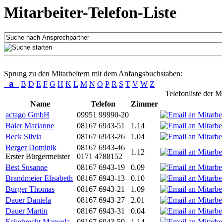
Mitarbeiter-Telefon-Liste
Sprung zu den Mitarbeitern mit dem Anfangsbuchstaben:
a
B
D
E
F
G
H
K
L
M
N
O
P
R
S
T
V
W
Z
Telefonliste der M
Name
Telefon
Zimmer
actago GmbH
09951 99990-20
Baier Marianne
08167 6943-51
1.14
Beck Silvia
08167 6943-26
1.04
Berger Dominik
08167 6943-46
1.12
Erster Bürgermeister
0171 4788152
Best Susanne
08167 6943-19
0.09
Brandmeier Elisabeth
08167 6943-13
0.10
Burger Thomas
08167 6943-21
1.09
Dauer Daniela
08167 6943-27
2.01
Dauer Martin
08167 6943-31
0.04
Eckebrecht Manuela
08167 6943-59
1.14