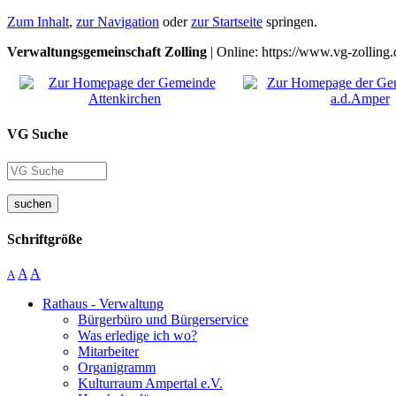
Zum Inhalt
,
zur Navigation
oder
zur Startseite
springen.
Verwaltungsgemeinschaft Zolling
| Online: https://www.vg-zolling.
VG Suche
suchen
Schriftgröße
A
A
A
Rathaus - Verwaltung
Bürgerbüro und Bürgerservice
Was erledige ich wo?
Mitarbeiter
Organigramm
Kulturraum Ampertal e.V.