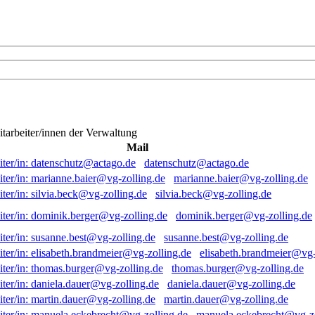
itarbeiter/innen der Verwaltung
Mail
datenschutz@actago.de
marianne.baier@vg-zolling.de
silvia.beck@vg-zolling.de
dominik.berger@vg-zolling.de
susanne.best@vg-zolling.de
elisabeth.brandmeier@vg-
thomas.burger@vg-zolling.de
daniela.dauer@vg-zolling.de
martin.dauer@vg-zolling.de
manuela.eckebrecht@vg-zo