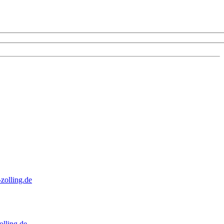
zolling.de
lling.de