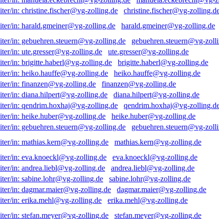
christine.fischer@vg-zolling.d
harald.gmeiner@vg-zolling.de
gebuehren.steuern@vg-zolli
ute.gresser@vg-zolling.de
brigitte.haberl@vg-zolling.de
heiko.hauffe@vg-zolling.de
finanzen@vg-zolling.de
diana.hilpert@vg-zolling.de
qendrim.hoxhaj@vg-zolling.d
heike.huber@vg-zolling.de
gebuehren.steuern@vg-zolli
mathias.kern@vg-zolling.de
eva.knoeckl@vg-zolling.de
andrea.liebl@vg-zolling.de
sabine.lohr@vg-zolling.de
dagmar.maier@vg-zolling.de
erika.mehl@vg-zolling.de
stefan.meyer@vg-zolling.de