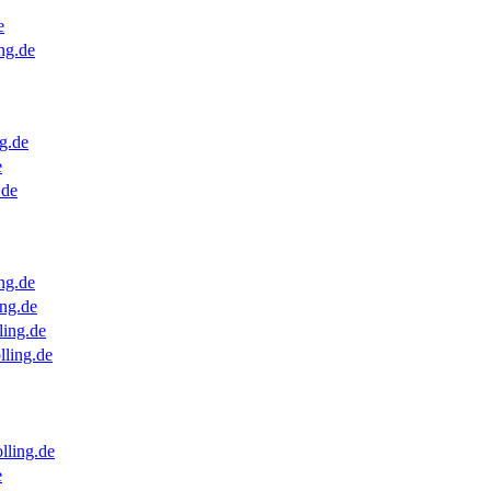
e
ng.de
g.de
e
.de
ng.de
ng.de
ling.de
lling.de
lling.de
e