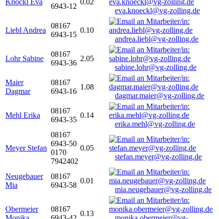
Knöckl Eva
0.02
6943-12
eva.knoeckl@vg-zolling.de
08167
Liebl Andrea
0.10
6943-15
andrea.liebl@vg-zolling.de
08167
Lohr Sabine
2.05
6943-36
sabine.lohr@vg-zolling.de
Maier
08167
1.08
Dagmar
6943-16
dagmar.maier@vg-zolling.de
08167
Mehl Erika
0.14
6943-35
erika.mehl@vg-zolling.de
08167
6943-50
Meyer Stefan
0.05
0170
stefan.meyer@vg-zolling.de
7942402
Neugebauer
08167
0.01
Mia
6943-58
mia.neugebauer@vg-zolling.de
Obermeier
08167
0.13
Monika
6943-42
monika.obermeier@vg-