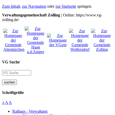
Zum Inhalt
,
zur Navigation
oder
zur Startseite
springen.
Verwaltungsgemeinschaft Zolling
| Online: https://www.vg-
zolling.de/
VG Suche
suchen
Schriftgröße
A
A
A
Rathaus - Verwaltung