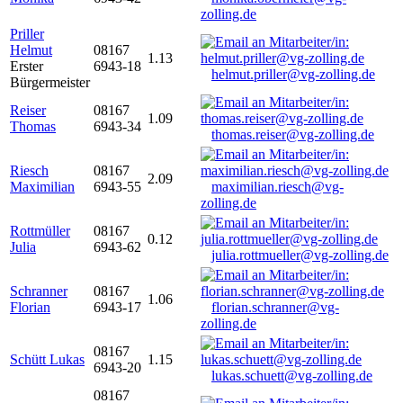
zolling.de
Priller
Helmut
08167
1.13
Erster
6943-18
helmut.priller@vg-zolling.de
Bürgermeister
Reiser
08167
1.09
Thomas
6943-34
thomas.reiser@vg-zolling.de
Riesch
08167
2.09
Maximilian
6943-55
maximilian.riesch@vg-
zolling.de
Rottmüller
08167
0.12
Julia
6943-62
julia.rottmueller@vg-zolling.de
Schranner
08167
1.06
Florian
6943-17
florian.schranner@vg-
zolling.de
08167
Schütt Lukas
1.15
6943-20
lukas.schuett@vg-zolling.de
08167