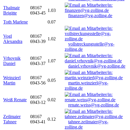
Thalmair
08167
1.03
Brigitte
6943-45
finanzen@vg-zolling.de
Toth Marlene
0.07
Vogl
08167
1.02
Alexandra
6943-39
vollstreckungsstelle@vg-
zolling.de
Vrhovnik
08167
1.07
Daniel
6943-37
daniel.vrhovnik@vg-zolling.de
Weinzierl
08167
0.05
Martin
6943-56
martin.weinzierl@vg-
zolling.de
08167
Weiß Renate
0.02
6943-12
renate.weiss@vg-zolling.de
Zeilmaier
08167
0.12
Tahnee
6943-41
tahnee.zeilmaier@vg-
zolling.de