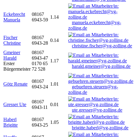
Eckebrecht
08167
1.14
Manuela
6943-59
manuela.eckebrecht@vg-
zolling.de
Fischer
08167
0.14
Christine
6943-28
christine.fischer@vg-zolling.de
Gmeiner
08167
Harald
6943-47
1.17
Erster
0170 65
harald.gmeiner@vg-zolling.de
Bürgermeister
72 528
08167
Götz Renate
1.01
6943-24
gebuehren.steuern@vg-
zolling.de
08167
Gresser Ute
0.01
6943-11
ute.gresser@vg-zolling.de
Haberl
08167
1.05
Brigitte
6943-25
brigitte.haberl@vg-zolling.de