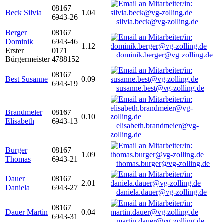
08167
Beck Silvia
1.04
6943-26
silvia.beck@vg-zolling.de
Berger
08167
Dominik
6943-46
1.12
Erster
0171
dominik.berger@vg-zolling.de
Bürgermeister
4788152
08167
Best Susanne
0.09
6943-19
susanne.best@vg-zolling.de
Brandmeier
08167
0.10
Elisabeth
6943-13
elisabeth.brandmeier@vg-
zolling.de
Burger
08167
1.09
Thomas
6943-21
thomas.burger@vg-zolling.de
Dauer
08167
2.01
Daniela
6943-27
daniela.dauer@vg-zolling.de
08167
Dauer Martin
0.04
6943-31
martin.dauer@vg-zolling.de