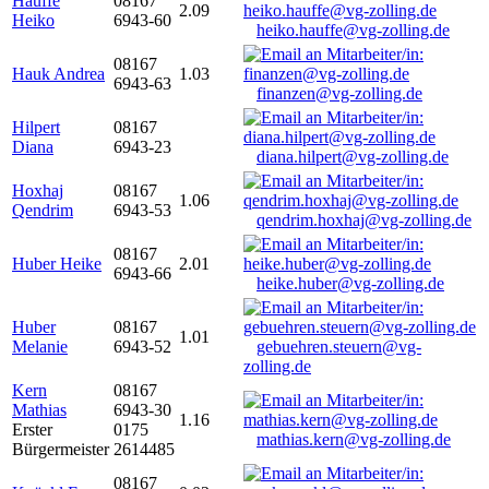
Hauffe
08167
2.09
Heiko
6943-60
heiko.hauffe@vg-zolling.de
08167
Hauk Andrea
1.03
6943-63
finanzen@vg-zolling.de
Hilpert
08167
Diana
6943-23
diana.hilpert@vg-zolling.de
Hoxhaj
08167
1.06
Qendrim
6943-53
qendrim.hoxhaj@vg-zolling.de
08167
Huber Heike
2.01
6943-66
heike.huber@vg-zolling.de
Huber
08167
1.01
Melanie
6943-52
gebuehren.steuern@vg-
zolling.de
Kern
08167
Mathias
6943-30
1.16
Erster
0175
mathias.kern@vg-zolling.de
Bürgermeister
2614485
08167