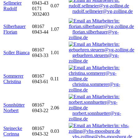
Sellmeier
6943-43
0.07
Rudolf
0171
rudolf.sellmeier@vg-zolling.de
3032403
Silberbauer
08167
1.07
Florian
6943-44
florian.silberbauer@vg-
zolling.de
08167
Soller Bianca
1.01
6943-33
gebuehren.steuern@vg-
zolling.de
Sommerer
08167
0.11
Christina
6943-61
christina.sommerer@vg-
zolling.de
Sonnhütter
08167
2.06
Norbert
6943-22
norbert.sonnhuetter@vg-
zolling.de
Steinecke
08167
0.03
Corinna
6943-32
vhs-zolling@vhs-moosburg.de