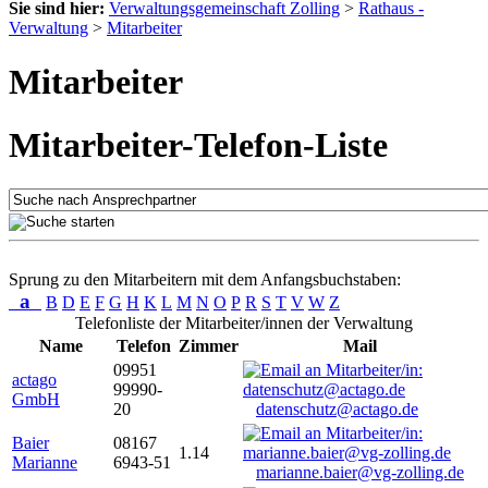
Sie sind hier:
Verwaltungsgemeinschaft Zolling
>
Rathaus -
Verwaltung
>
Mitarbeiter
Mitarbeiter
Mitarbeiter-Telefon-Liste
Sprung zu den Mitarbeitern mit dem Anfangsbuchstaben:
a
B
D
E
F
G
H
K
L
M
N
O
P
R
S
T
V
W
Z
Telefonliste der Mitarbeiter/innen der Verwaltung
Name
Telefon
Zimmer
Mail
09951
actago
99990-
GmbH
20
datenschutz@actago.de
Baier
08167
1.14
Marianne
6943-51
marianne.baier@vg-zolling.de