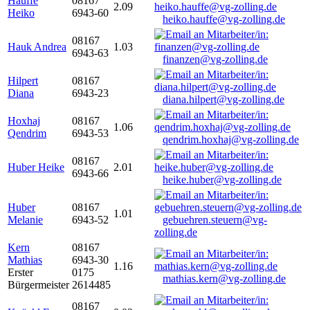
Hauffe
08167
2.09
Heiko
6943-60
heiko.hauffe@vg-zolling.de
08167
Hauk Andrea
1.03
6943-63
finanzen@vg-zolling.de
Hilpert
08167
Diana
6943-23
diana.hilpert@vg-zolling.de
Hoxhaj
08167
1.06
Qendrim
6943-53
qendrim.hoxhaj@vg-zolling.de
08167
Huber Heike
2.01
6943-66
heike.huber@vg-zolling.de
Huber
08167
1.01
Melanie
6943-52
gebuehren.steuern@vg-
zolling.de
Kern
08167
Mathias
6943-30
1.16
Erster
0175
mathias.kern@vg-zolling.de
Bürgermeister
2614485
08167