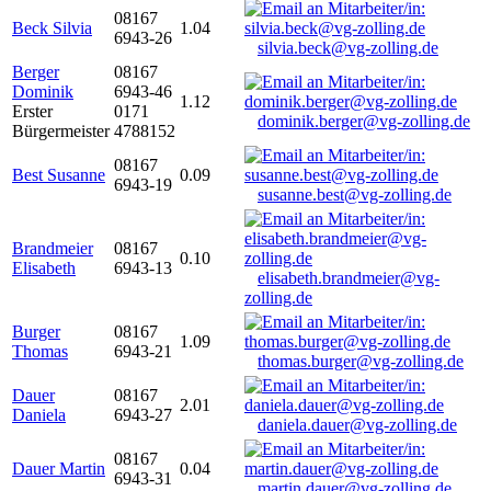
08167
Beck Silvia
1.04
6943-26
silvia.beck@vg-zolling.de
Berger
08167
Dominik
6943-46
1.12
Erster
0171
dominik.berger@vg-zolling.de
Bürgermeister
4788152
08167
Best Susanne
0.09
6943-19
susanne.best@vg-zolling.de
Brandmeier
08167
0.10
Elisabeth
6943-13
elisabeth.brandmeier@vg-
zolling.de
Burger
08167
1.09
Thomas
6943-21
thomas.burger@vg-zolling.de
Dauer
08167
2.01
Daniela
6943-27
daniela.dauer@vg-zolling.de
08167
Dauer Martin
0.04
6943-31
martin.dauer@vg-zolling.de