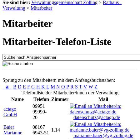
Sie sind hier:
Verwaltungsgemeinschaft Zolling
>
Rathaus -
Verwaltung
>
Mitarbeiter
Mitarbeiter
Mitarbeiter-Telefon-Liste
Sprung zu den Mitarbeitern mit dem Anfangsbuchstaben:
a
B
D
E
F
G
H
K
L
M
N
O
P
R
S
T
V
W
Z
Telefonliste der Mitarbeiter/innen der Verwaltung
Name
Telefon
Zimmer
Mail
09951
actago
99990-
GmbH
20
datenschutz@actago.de
Baier
08167
1.14
Marianne
6943-51
marianne.baier@vg-zolling.de