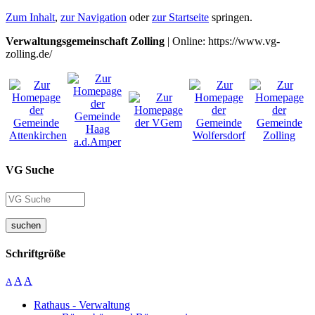
Zum Inhalt
,
zur Navigation
oder
zur Startseite
springen.
Verwaltungsgemeinschaft Zolling
| Online: https://www.vg-
zolling.de/
VG Suche
suchen
Schriftgröße
A
A
A
Rathaus - Verwaltung