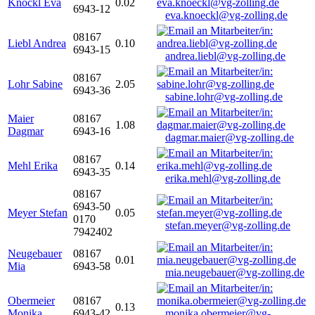
Knöckl Eva
0.02
6943-12
eva.knoeckl@vg-zolling.de
08167
Liebl Andrea
0.10
6943-15
andrea.liebl@vg-zolling.de
08167
Lohr Sabine
2.05
6943-36
sabine.lohr@vg-zolling.de
Maier
08167
1.08
Dagmar
6943-16
dagmar.maier@vg-zolling.de
08167
Mehl Erika
0.14
6943-35
erika.mehl@vg-zolling.de
08167
6943-50
Meyer Stefan
0.05
0170
stefan.meyer@vg-zolling.de
7942402
Neugebauer
08167
0.01
Mia
6943-58
mia.neugebauer@vg-zolling.de
Obermeier
08167
0.13
Monika
6943-42
monika.obermeier@vg-