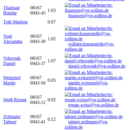
Thalmair
08167
1.03
Brigitte
6943-45
finanzen@vg-zolling.de
Toth Marlene
0.07
Vogl
08167
1.02
Alexandra
6943-39
vollstreckungsstelle@vg-
zolling.de
Vrhovnik
08167
1.07
Daniel
6943-37
daniel.vrhovnik@vg-zolling.de
Weinzierl
08167
0.05
Martin
6943-56
martin.weinzierl@vg-
zolling.de
08167
Weiß Renate
0.02
6943-12
renate.weiss@vg-zolling.de
Zeilmaier
08167
0.12
Tahnee
6943-41
tahnee.zeilmaier@vg-
zolling.de