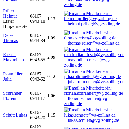
zolling.de
Priller
Helmut
08167
1.13
Erster
6943-18
helmut.priller@vg-zolling.de
Bürgermeister
Reiser
08167
1.09
Thomas
6943-34
thomas.reiser@vg-zolling.de
Riesch
08167
2.09
Maximilian
6943-55
maximilian.riesch@vg-
zolling.de
Rottmüller
08167
0.12
Julia
6943-62
julia.rottmueller@vg-zolling.de
Schranner
08167
1.06
Florian
6943-17
florian.schranner@vg-
zolling.de
08167
Schütt Lukas
1.15
6943-20
lukas.schuett@vg-zolling.de
08167