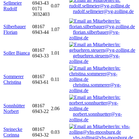
Sellmeier
6943-43
0.07
Rudolf
0171
rudolf.sellmeier@vg-zolling.de
3032403
Silberbauer
08167
1.07
Florian
6943-44
florian.silberbauer@vg-
zolling.de
08167
Soller Bianca
1.01
6943-33
gebuehren.steuern@vg-
zolling.de
Sommerer
08167
0.11
Christina
6943-61
christina.sommerer@vg-
zolling.de
Sonnhütter
08167
2.06
Norbert
6943-22
norbert.sonnhuetter@vg-
zolling.de
Steinecke
08167
0.03
Corinna
6943-32
vhs-zolling@vhs-moosburg.de