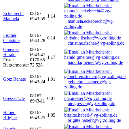
Eckebrecht
08167
1.14
Manuela
6943-59
manuela.eckebrecht@vg-
zolling.de
Fischer
08167
0.14
Christine
6943-28
christine.fischer@vg-zolling.de
Gmeiner
08167
Harald
6943-47
1.17
Erster
0170 65
harald.gmeiner@vg-zolling.de
Bürgermeister
72 528
08167
Götz Renate
1.01
6943-24
gebuehren.steuern@vg-
zolling.de
08167
Gresser Ute
0.01
6943-11
ute.gresser@vg-zolling.de
Haberl
08167
1.05
Brigitte
6943-25
brigitte.haberl@vg-zolling.de