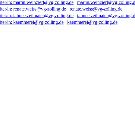
martin.weinzierl@vg-zolling.
renate.weiss@vg-zolling.de
tahnee.zeilmaier@vg-zolling.
kaemmerei@vg-zolling.de