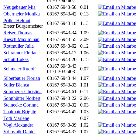
0170 7942402
Neugebauer Mia
08167 6943-58
0.01
Obermeier Monika
08167 6943-42
0.13
Priller Helmut
08167 6943-18
1.13
Erster Bürgermeister
Reiser Thomas
08167 6943-34
1.09
Riesch Maximilian
08167 6943-55
2.09
Rottmüller Julia
08167 6943-62
0.12
Schranner Florian
08167 6943-17
1.06
Schütt Lukas
08167 6943-20
1.15
08167 6943-43
Sellmeier Rudolf
0.07
0171 3032403
Silberbauer Florian
08167 6943-44
1.07
Soller Bianca
08167 6943-33
1.01
Sommerer Christina
08167 6943-61
0.11
Sonnhütter Norbert
08167 6943-22
2.06
Steinecke Corinna
08167 6943-32
0.03
Thalmair Brigitte
08167 6943-45
1.03
Toth Marlene
0.07
Vogl Alexandra
08167 6943-39
1.02
Vrhovnik Daniel
08167 6943-37
1.07