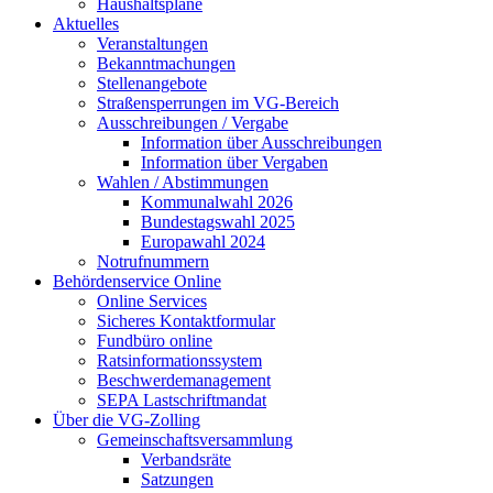
Haushaltspläne
Aktuelles
Veranstaltungen
Bekanntmachungen
Stellenangebote
Straßensperrungen im VG-Bereich
Ausschreibungen / Vergabe
Information über Ausschreibungen
Information über Vergaben
Wahlen / Abstimmungen
Kommunalwahl 2026
Bundestagswahl 2025
Europawahl 2024
Notrufnummern
Behördenservice Online
Online Services
Sicheres Kontaktformular
Fundbüro online
Ratsinformationssystem
Beschwerdemanagement
SEPA Lastschriftmandat
Über die VG-Zolling
Gemeinschaftsversammlung
Verbandsräte
Satzungen