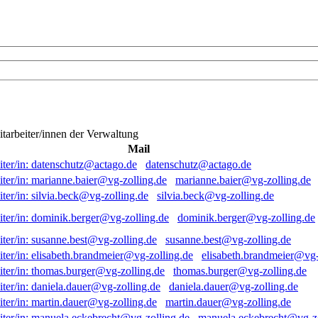
itarbeiter/innen der Verwaltung
Mail
datenschutz@actago.de
marianne.baier@vg-zolling.de
silvia.beck@vg-zolling.de
dominik.berger@vg-zolling.de
susanne.best@vg-zolling.de
elisabeth.brandmeier@vg-
thomas.burger@vg-zolling.de
daniela.dauer@vg-zolling.de
martin.dauer@vg-zolling.de
manuela.eckebrecht@vg-zo