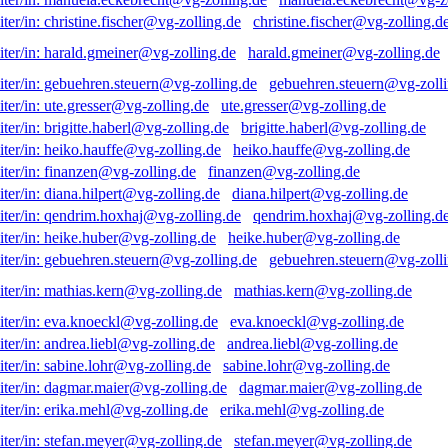
christine.fischer@vg-zolling.d
harald.gmeiner@vg-zolling.de
gebuehren.steuern@vg-zolli
ute.gresser@vg-zolling.de
brigitte.haberl@vg-zolling.de
heiko.hauffe@vg-zolling.de
finanzen@vg-zolling.de
diana.hilpert@vg-zolling.de
qendrim.hoxhaj@vg-zolling.d
heike.huber@vg-zolling.de
gebuehren.steuern@vg-zolli
mathias.kern@vg-zolling.de
eva.knoeckl@vg-zolling.de
andrea.liebl@vg-zolling.de
sabine.lohr@vg-zolling.de
dagmar.maier@vg-zolling.de
erika.mehl@vg-zolling.de
stefan.meyer@vg-zolling.de