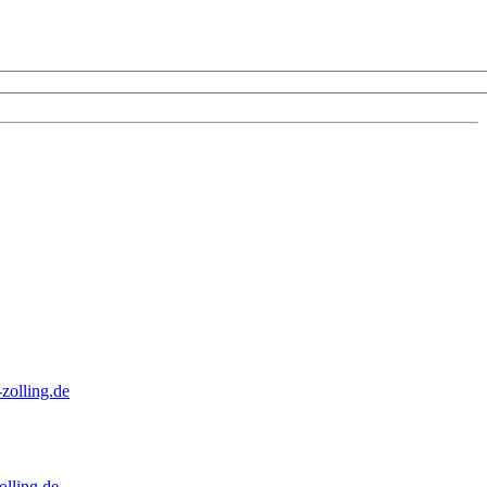
zolling.de
lling.de