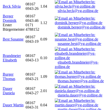
08167
Beck Silvia
1.04
6943-26
silvia.beck@vg-zolling.de
Berger
08167
Dominik
6943-46
1.12
Erster
0171
dominik.berger@vg-zolling.de
Bürgermeister
4788152
08167
Best Susanne
0.09
6943-19
susanne.best@vg-zolling.de
Brandmeier
08167
0.10
Elisabeth
6943-13
elisabeth.brandmeier@vg-
zolling.de
Burger
08167
1.09
Thomas
6943-21
thomas.burger@vg-zolling.de
Dauer
08167
2.01
Daniela
6943-27
daniela.dauer@vg-zolling.de
08167
Dauer Martin
0.04
6943-31
martin.dauer@vg-zolling.de