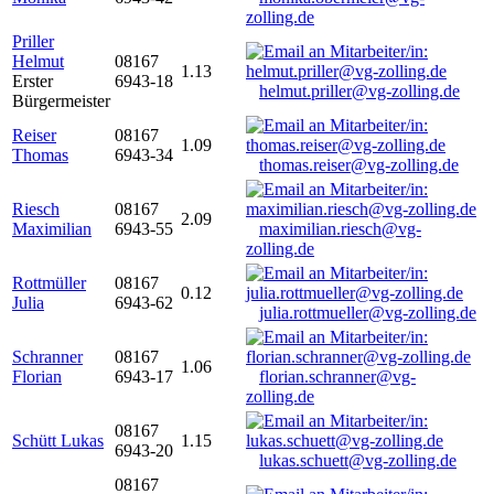
zolling.de
Priller
Helmut
08167
1.13
Erster
6943-18
helmut.priller@vg-zolling.de
Bürgermeister
Reiser
08167
1.09
Thomas
6943-34
thomas.reiser@vg-zolling.de
Riesch
08167
2.09
Maximilian
6943-55
maximilian.riesch@vg-
zolling.de
Rottmüller
08167
0.12
Julia
6943-62
julia.rottmueller@vg-zolling.de
Schranner
08167
1.06
Florian
6943-17
florian.schranner@vg-
zolling.de
08167
Schütt Lukas
1.15
6943-20
lukas.schuett@vg-zolling.de
08167