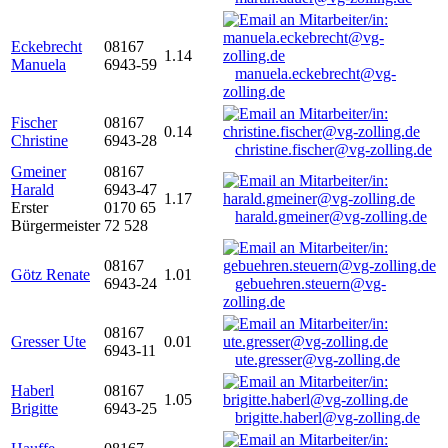
Eckebrecht
08167
1.14
Manuela
6943-59
manuela.eckebrecht@vg-
zolling.de
Fischer
08167
0.14
Christine
6943-28
christine.fischer@vg-zolling.de
Gmeiner
08167
Harald
6943-47
1.17
Erster
0170 65
harald.gmeiner@vg-zolling.de
Bürgermeister
72 528
08167
Götz Renate
1.01
6943-24
gebuehren.steuern@vg-
zolling.de
08167
Gresser Ute
0.01
6943-11
ute.gresser@vg-zolling.de
Haberl
08167
1.05
Brigitte
6943-25
brigitte.haberl@vg-zolling.de