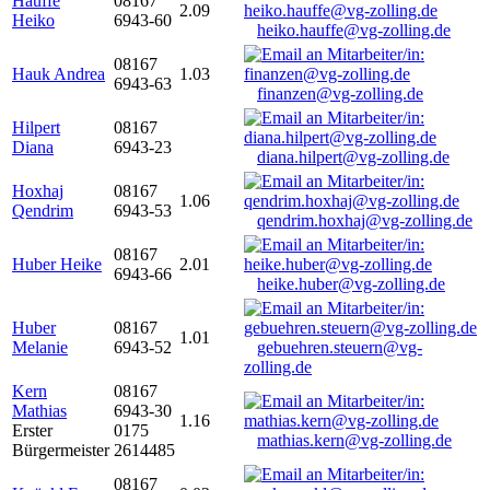
Hauffe
08167
2.09
Heiko
6943-60
heiko.hauffe@vg-zolling.de
08167
Hauk Andrea
1.03
6943-63
finanzen@vg-zolling.de
Hilpert
08167
Diana
6943-23
diana.hilpert@vg-zolling.de
Hoxhaj
08167
1.06
Qendrim
6943-53
qendrim.hoxhaj@vg-zolling.de
08167
Huber Heike
2.01
6943-66
heike.huber@vg-zolling.de
Huber
08167
1.01
Melanie
6943-52
gebuehren.steuern@vg-
zolling.de
Kern
08167
Mathias
6943-30
1.16
Erster
0175
mathias.kern@vg-zolling.de
Bürgermeister
2614485
08167