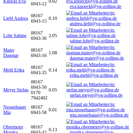
Knöckl Eva
0.02
6943-12
eva.knoeckl@vg-zolling.de
08167
Liebl Andrea
0.10
6943-15
andrea.liebl@vg-zolling.de
08167
Lohr Sabine
2.05
6943-36
sabine.lohr@vg-zolling.de
Maier
08167
1.08
Dagmar
6943-16
dagmar.maier@vg-zolling.de
08167
Mehl Erika
0.14
6943-35
erika.mehl@vg-zolling.de
08167
6943-50
Meyer Stefan
0.05
0170
stefan.meyer@vg-zolling.de
7942402
Neugebauer
08167
0.01
Mia
6943-58
mia.neugebauer@vg-zolling.de
Obermeier
08167
0.13
Monika
6943-42
monika.obermeier@vg-