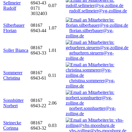
Sellmeier
6943-43
0.07
Rudolf
0171
rudolf.sellmeier@vg-zolling.de
3032403
Silberbauer
08167
1.07
Florian
6943-44
florian.silberbauer@vg-
zolling.de
08167
Soller Bianca
1.01
6943-33
gebuehren.steuern@vg-
zolling.de
Sommerer
08167
0.11
Christina
6943-61
christina.sommerer@vg-
zolling.de
Sonnhütter
08167
2.06
Norbert
6943-22
norbert.sonnhuetter@vg-
zolling.de
Steinecke
08167
0.03
Corinna
6943-32
vhs-zolling@vhs-moosburg.de