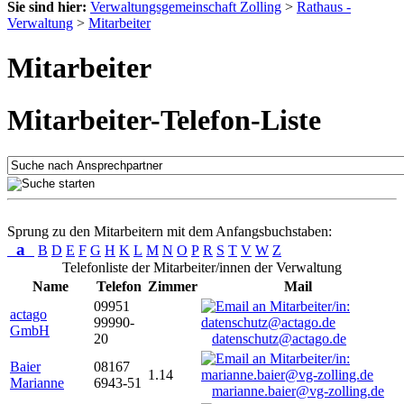
Sie sind hier:
Verwaltungsgemeinschaft Zolling
>
Rathaus -
Verwaltung
>
Mitarbeiter
Mitarbeiter
Mitarbeiter-Telefon-Liste
Sprung zu den Mitarbeitern mit dem Anfangsbuchstaben:
a
B
D
E
F
G
H
K
L
M
N
O
P
R
S
T
V
W
Z
Telefonliste der Mitarbeiter/innen der Verwaltung
Name
Telefon
Zimmer
Mail
09951
actago
99990-
GmbH
20
datenschutz@actago.de
Baier
08167
1.14
Marianne
6943-51
marianne.baier@vg-zolling.de