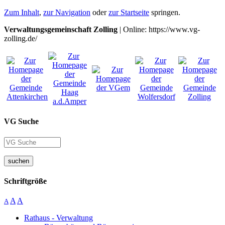
Zum Inhalt
,
zur Navigation
oder
zur Startseite
springen.
Verwaltungsgemeinschaft Zolling
| Online: https://www.vg-
zolling.de/
VG Suche
suchen
Schriftgröße
A
A
A
Rathaus - Verwaltung