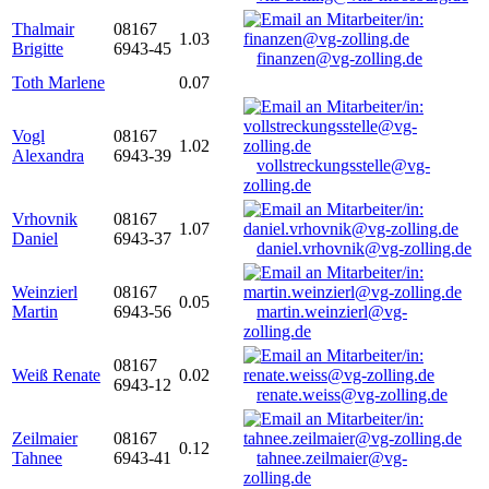
Thalmair
08167
1.03
Brigitte
6943-45
finanzen@vg-zolling.de
Toth Marlene
0.07
Vogl
08167
1.02
Alexandra
6943-39
vollstreckungsstelle@vg-
zolling.de
Vrhovnik
08167
1.07
Daniel
6943-37
daniel.vrhovnik@vg-zolling.de
Weinzierl
08167
0.05
Martin
6943-56
martin.weinzierl@vg-
zolling.de
08167
Weiß Renate
0.02
6943-12
renate.weiss@vg-zolling.de
Zeilmaier
08167
0.12
Tahnee
6943-41
tahnee.zeilmaier@vg-
zolling.de