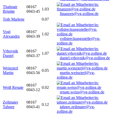
Thalmair
08167
1.03
Brigitte
6943-45
finanzen@vg-zolling.de
Toth Marlene
0.07
Vogl
08167
1.02
Alexandra
6943-39
vollstreckungsstelle@vg-
zolling.de
Vrhovnik
08167
1.07
Daniel
6943-37
daniel.vrhovnik@vg-zolling.de
Weinzierl
08167
0.05
Martin
6943-56
martin.weinzierl@vg-
zolling.de
08167
Weiß Renate
0.02
6943-12
renate.weiss@vg-zolling.de
Zeilmaier
08167
0.12
Tahnee
6943-41
tahnee.zeilmaier@vg-
zolling.de