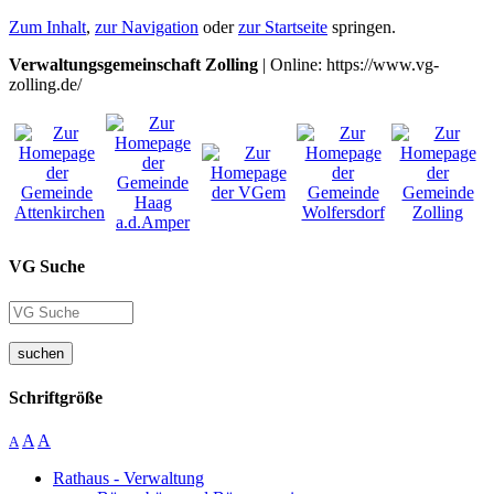
Zum Inhalt
,
zur Navigation
oder
zur Startseite
springen.
Verwaltungsgemeinschaft Zolling
| Online: https://www.vg-
zolling.de/
VG Suche
suchen
Schriftgröße
A
A
A
Rathaus - Verwaltung