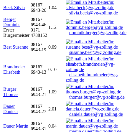
08167
Beck Silvia
1.04
6943-26
silvia.beck@vg-zolling.de
Berger
08167
Dominik
6943-46
1.12
Erster
0171
dominik.berger@vg-zolling.de
Bürgermeister
4788152
08167
Best Susanne
0.09
6943-19
susanne.best@vg-zolling.de
Brandmeier
08167
0.10
Elisabeth
6943-13
elisabeth.brandmeier@vg-
zolling.de
Burger
08167
1.09
Thomas
6943-21
thomas.burger@vg-zolling.de
Dauer
08167
2.01
Daniela
6943-27
daniela.dauer@vg-zolling.de
08167
Dauer Martin
0.04
6943-31
martin.dauer@vg-zolling.de