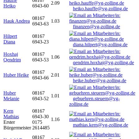
Hauffe
08167
2.09
Heiko
6943-60
heiko.hauffe@vg-zolling.de
08167
Hauk Andrea
1.03
6943-63
finanzen@vg-zolling.de
Hilpert
08167
Diana
6943-23
diana.hilpert@vg-zolling.de
Hoxhaj
08167
1.06
Qendrim
6943-53
qendrim.hoxhaj@vg-zolling.de
08167
Huber Heike
2.01
6943-66
heike.huber@vg-zolling.de
Huber
08167
1.01
Melanie
6943-52
gebuehren.steuern@vg-
zolling.de
Kern
08167
Mathias
6943-30
1.16
Erster
0175
mathias.kern@vg-zolling.de
Bürgermeister
2614485
08167