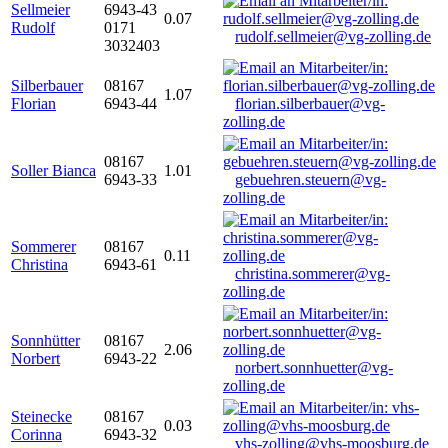
Sellmeier
6943-43
0.07
Rudolf
0171
rudolf.sellmeier@vg-zolling.de
3032403
Silberbauer
08167
1.07
Florian
6943-44
florian.silberbauer@vg-
zolling.de
08167
Soller Bianca
1.01
6943-33
gebuehren.steuern@vg-
zolling.de
Sommerer
08167
0.11
Christina
6943-61
christina.sommerer@vg-
zolling.de
Sonnhütter
08167
2.06
Norbert
6943-22
norbert.sonnhuetter@vg-
zolling.de
Steinecke
08167
0.03
Corinna
6943-32
vhs-zolling@vhs-moosburg.de