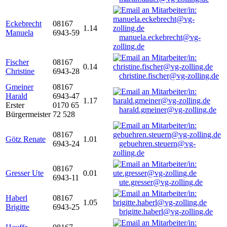
Eckebrecht
08167
1.14
Manuela
6943-59
manuela.eckebrecht@vg-
zolling.de
Fischer
08167
0.14
Christine
6943-28
christine.fischer@vg-zolling.de
Gmeiner
08167
Harald
6943-47
1.17
Erster
0170 65
harald.gmeiner@vg-zolling.de
Bürgermeister
72 528
08167
Götz Renate
1.01
6943-24
gebuehren.steuern@vg-
zolling.de
08167
Gresser Ute
0.01
6943-11
ute.gresser@vg-zolling.de
Haberl
08167
1.05
Brigitte
6943-25
brigitte.haberl@vg-zolling.de