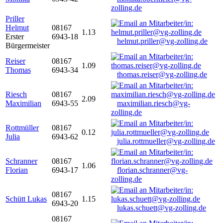
zolling.de
Priller
Helmut
08167
1.13
Erster
6943-18
helmut.priller@vg-zolling.de
Bürgermeister
Reiser
08167
1.09
Thomas
6943-34
thomas.reiser@vg-zolling.de
Riesch
08167
2.09
Maximilian
6943-55
maximilian.riesch@vg-
zolling.de
Rottmüller
08167
0.12
Julia
6943-62
julia.rottmueller@vg-zolling.de
Schranner
08167
1.06
Florian
6943-17
florian.schranner@vg-
zolling.de
08167
Schütt Lukas
1.15
6943-20
lukas.schuett@vg-zolling.de
08167