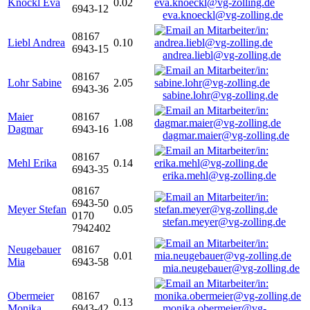
Knöckl Eva
0.02
6943-12
eva.knoeckl@vg-zolling.de
08167
Liebl Andrea
0.10
6943-15
andrea.liebl@vg-zolling.de
08167
Lohr Sabine
2.05
6943-36
sabine.lohr@vg-zolling.de
Maier
08167
1.08
Dagmar
6943-16
dagmar.maier@vg-zolling.de
08167
Mehl Erika
0.14
6943-35
erika.mehl@vg-zolling.de
08167
6943-50
Meyer Stefan
0.05
0170
stefan.meyer@vg-zolling.de
7942402
Neugebauer
08167
0.01
Mia
6943-58
mia.neugebauer@vg-zolling.de
Obermeier
08167
0.13
Monika
6943-42
monika.obermeier@vg-