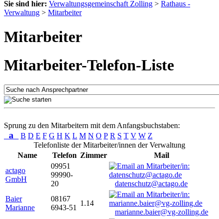
Sie sind hier:
Verwaltungsgemeinschaft Zolling
>
Rathaus -
Verwaltung
>
Mitarbeiter
Mitarbeiter
Mitarbeiter-Telefon-Liste
Sprung zu den Mitarbeitern mit dem Anfangsbuchstaben:
a
B
D
E
F
G
H
K
L
M
N
O
P
R
S
T
V
W
Z
Telefonliste der Mitarbeiter/innen der Verwaltung
Name
Telefon
Zimmer
Mail
09951
actago
99990-
GmbH
20
datenschutz@actago.de
Baier
08167
1.14
Marianne
6943-51
marianne.baier@vg-zolling.de