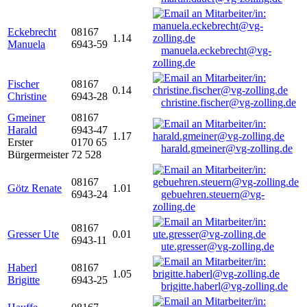
Eckebrecht
08167
1.14
Manuela
6943-59
manuela.eckebrecht@vg-
zolling.de
Fischer
08167
0.14
Christine
6943-28
christine.fischer@vg-zolling.de
Gmeiner
08167
Harald
6943-47
1.17
Erster
0170 65
harald.gmeiner@vg-zolling.de
Bürgermeister
72 528
08167
Götz Renate
1.01
6943-24
gebuehren.steuern@vg-
zolling.de
08167
Gresser Ute
0.01
6943-11
ute.gresser@vg-zolling.de
Haberl
08167
1.05
Brigitte
6943-25
brigitte.haberl@vg-zolling.de