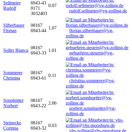
Sellmeier
6943-43
0.07
Rudolf
0171
rudolf.sellmeier@vg-zolling.de
3032403
Silberbauer
08167
1.07
Florian
6943-44
florian.silberbauer@vg-
zolling.de
08167
Soller Bianca
1.01
6943-33
gebuehren.steuern@vg-
zolling.de
Sommerer
08167
0.11
Christina
6943-61
christina.sommerer@vg-
zolling.de
Sonnhütter
08167
2.06
Norbert
6943-22
norbert.sonnhuetter@vg-
zolling.de
Steinecke
08167
0.03
Corinna
6943-32
vhs-zolling@vhs-moosburg.de