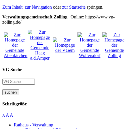
Zum Inhalt
,
zur Navigation
oder
zur Startseite
springen.
Verwaltungsgemeinschaft Zolling
| Online: https://www.vg-
zolling.de/
VG Suche
suchen
Schriftgröße
A
A
A
Rathaus - Verwaltung