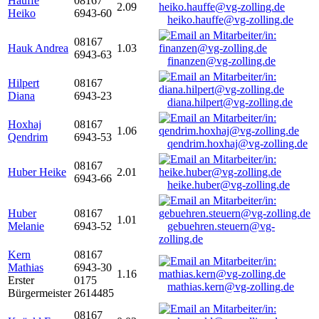
Hauffe
08167
2.09
Heiko
6943-60
heiko.hauffe@vg-zolling.de
08167
Hauk Andrea
1.03
6943-63
finanzen@vg-zolling.de
Hilpert
08167
Diana
6943-23
diana.hilpert@vg-zolling.de
Hoxhaj
08167
1.06
Qendrim
6943-53
qendrim.hoxhaj@vg-zolling.de
08167
Huber Heike
2.01
6943-66
heike.huber@vg-zolling.de
Huber
08167
1.01
Melanie
6943-52
gebuehren.steuern@vg-
zolling.de
Kern
08167
Mathias
6943-30
1.16
Erster
0175
mathias.kern@vg-zolling.de
Bürgermeister
2614485
08167