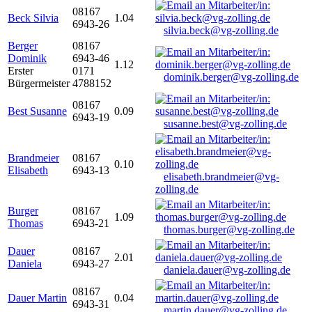
08167
Beck Silvia
1.04
6943-26
silvia.beck@vg-zolling.de
Berger
08167
Dominik
6943-46
1.12
Erster
0171
dominik.berger@vg-zolling.de
Bürgermeister
4788152
08167
Best Susanne
0.09
6943-19
susanne.best@vg-zolling.de
Brandmeier
08167
0.10
Elisabeth
6943-13
elisabeth.brandmeier@vg-
zolling.de
Burger
08167
1.09
Thomas
6943-21
thomas.burger@vg-zolling.de
Dauer
08167
2.01
Daniela
6943-27
daniela.dauer@vg-zolling.de
08167
Dauer Martin
0.04
6943-31
martin.dauer@vg-zolling.de