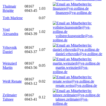
Thalmair
08167
1.03
Brigitte
6943-45
finanzen@vg-zolling.de
Toth Marlene
0.07
Vogl
08167
1.02
Alexandra
6943-39
vollstreckungsstelle@vg-
zolling.de
Vrhovnik
08167
1.07
Daniel
6943-37
daniel.vrhovnik@vg-zolling.de
Weinzierl
08167
0.05
Martin
6943-56
martin.weinzierl@vg-
zolling.de
08167
Weiß Renate
0.02
6943-12
renate.weiss@vg-zolling.de
Zeilmaier
08167
0.12
Tahnee
6943-41
tahnee.zeilmaier@vg-
zolling.de