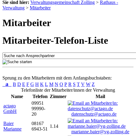
Sie sind hier:
Verwaltungsgemeinschaft Zolling
>
Rathaus -
Verwaltung
>
Mitarbeiter
Mitarbeiter
Mitarbeiter-Telefon-Liste
Sprung zu den Mitarbeitern mit dem Anfangsbuchstaben:
a
B
D
E
F
G
H
K
L
M
N
O
P
R
S
T
V
W
Z
Telefonliste der Mitarbeiter/innen der Verwaltung
Name
Telefon
Zimmer
Mail
09951
actago
99990-
GmbH
20
datenschutz@actago.de
Baier
08167
1.14
Marianne
6943-51
marianne.baier@vg-zolling.de