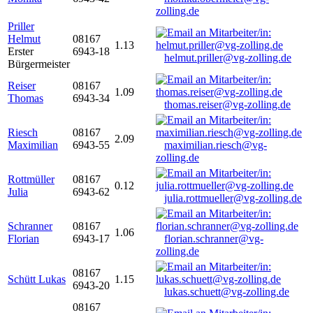
zolling.de
Priller
Helmut
08167
1.13
Erster
6943-18
helmut.priller@vg-zolling.de
Bürgermeister
Reiser
08167
1.09
Thomas
6943-34
thomas.reiser@vg-zolling.de
Riesch
08167
2.09
Maximilian
6943-55
maximilian.riesch@vg-
zolling.de
Rottmüller
08167
0.12
Julia
6943-62
julia.rottmueller@vg-zolling.de
Schranner
08167
1.06
Florian
6943-17
florian.schranner@vg-
zolling.de
08167
Schütt Lukas
1.15
6943-20
lukas.schuett@vg-zolling.de
08167