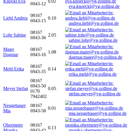
Knöckl Eva
0.02
6943-12
eva.knoeckl@vg-zolling.de
08167
Liebl Andrea
0.10
6943-15
andrea.liebl@vg-zolling.de
08167
Lohr Sabine
2.05
6943-36
sabine.lohr@vg-zolling.de
Maier
08167
1.08
Dagmar
6943-16
dagmar.maier@vg-zolling.de
08167
Mehl Erika
0.14
6943-35
erika.mehl@vg-zolling.de
08167
6943-50
Meyer Stefan
0.05
0170
stefan.meyer@vg-zolling.de
7942402
Neugebauer
08167
0.01
Mia
6943-58
mia.neugebauer@vg-zolling.de
Obermeier
08167
0.13
Monika
6943-42
monika.obermeier@vg-