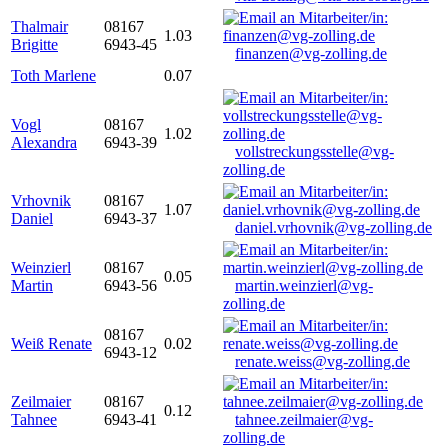
Thalmair
08167
1.03
Brigitte
6943-45
finanzen@vg-zolling.de
Toth Marlene
0.07
Vogl
08167
1.02
Alexandra
6943-39
vollstreckungsstelle@vg-
zolling.de
Vrhovnik
08167
1.07
Daniel
6943-37
daniel.vrhovnik@vg-zolling.de
Weinzierl
08167
0.05
Martin
6943-56
martin.weinzierl@vg-
zolling.de
08167
Weiß Renate
0.02
6943-12
renate.weiss@vg-zolling.de
Zeilmaier
08167
0.12
Tahnee
6943-41
tahnee.zeilmaier@vg-
zolling.de