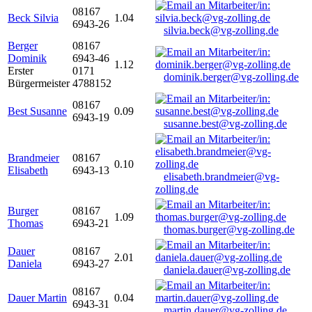
08167
Beck Silvia
1.04
6943-26
silvia.beck@vg-zolling.de
Berger
08167
Dominik
6943-46
1.12
Erster
0171
dominik.berger@vg-zolling.de
Bürgermeister
4788152
08167
Best Susanne
0.09
6943-19
susanne.best@vg-zolling.de
Brandmeier
08167
0.10
Elisabeth
6943-13
elisabeth.brandmeier@vg-
zolling.de
Burger
08167
1.09
Thomas
6943-21
thomas.burger@vg-zolling.de
Dauer
08167
2.01
Daniela
6943-27
daniela.dauer@vg-zolling.de
08167
Dauer Martin
0.04
6943-31
martin.dauer@vg-zolling.de