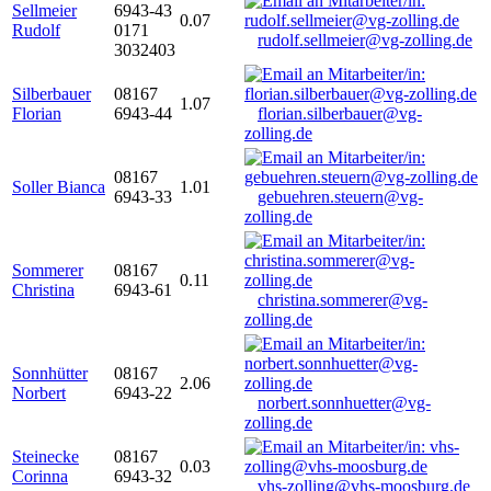
Sellmeier
6943-43
0.07
Rudolf
0171
rudolf.sellmeier@vg-zolling.de
3032403
Silberbauer
08167
1.07
Florian
6943-44
florian.silberbauer@vg-
zolling.de
08167
Soller Bianca
1.01
6943-33
gebuehren.steuern@vg-
zolling.de
Sommerer
08167
0.11
Christina
6943-61
christina.sommerer@vg-
zolling.de
Sonnhütter
08167
2.06
Norbert
6943-22
norbert.sonnhuetter@vg-
zolling.de
Steinecke
08167
0.03
Corinna
6943-32
vhs-zolling@vhs-moosburg.de