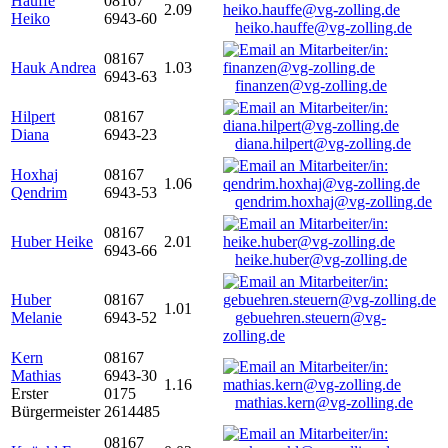
Hauffe
08167
2.09
Heiko
6943-60
heiko.hauffe@vg-zolling.de
08167
Hauk Andrea
1.03
6943-63
finanzen@vg-zolling.de
Hilpert
08167
Diana
6943-23
diana.hilpert@vg-zolling.de
Hoxhaj
08167
1.06
Qendrim
6943-53
qendrim.hoxhaj@vg-zolling.de
08167
Huber Heike
2.01
6943-66
heike.huber@vg-zolling.de
Huber
08167
1.01
Melanie
6943-52
gebuehren.steuern@vg-
zolling.de
Kern
08167
Mathias
6943-30
1.16
Erster
0175
mathias.kern@vg-zolling.de
Bürgermeister
2614485
08167