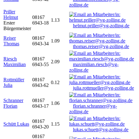
zolling.de
Priller
Helmut
08167
1.13
Erster
6943-18
helmut.priller@vg-zolling.de
Bürgermeister
Reiser
08167
1.09
Thomas
6943-34
thomas.reiser@vg-zolling.de
Riesch
08167
2.09
Maximilian
6943-55
maximilian.riesch@vg-
zolling.de
Rottmüller
08167
0.12
Julia
6943-62
julia.rottmueller@vg-zolling.de
Schranner
08167
1.06
Florian
6943-17
florian.schranner@vg-
zolling.de
08167
Schütt Lukas
1.15
6943-20
lukas.schuett@vg-zolling.de
08167