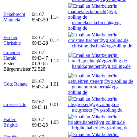
Eckebrecht
08167
1.14
Manuela
6943-59
manuela.eckebrecht@vg-
zolling.de
Fischer
08167
0.14
Christine
6943-28
christine.fischer@vg-zolling.de
Gmeiner
08167
Harald
6943-47
1.17
Erster
0170 65
harald.gmeiner@vg-zolling.de
Bürgermeister
72 528
08167
Götz Renate
1.01
6943-24
gebuehren.steuern@vg-
zolling.de
08167
Gresser Ute
0.01
6943-11
ute.gresser@vg-zolling.de
Haberl
08167
1.05
Brigitte
6943-25
brigitte.haberl@vg-zolling.de