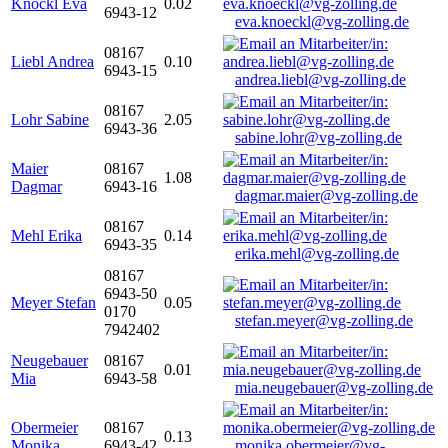
Knöckl Eva
0.02
6943-12
eva.knoeckl@vg-zolling.de
08167
Liebl Andrea
0.10
6943-15
andrea.liebl@vg-zolling.de
08167
Lohr Sabine
2.05
6943-36
sabine.lohr@vg-zolling.de
Maier
08167
1.08
Dagmar
6943-16
dagmar.maier@vg-zolling.de
08167
Mehl Erika
0.14
6943-35
erika.mehl@vg-zolling.de
08167
6943-50
Meyer Stefan
0.05
0170
stefan.meyer@vg-zolling.de
7942402
Neugebauer
08167
0.01
Mia
6943-58
mia.neugebauer@vg-zolling.de
Obermeier
08167
0.13
Monika
6943-42
monika.obermeier@vg-