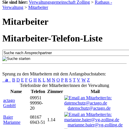
Sie sind hier:
Verwaltungsgemeinschaft Zolling
>
Rathaus -
Verwaltung
>
Mitarbeiter
Mitarbeiter
Mitarbeiter-Telefon-Liste
Sprung zu den Mitarbeitern mit dem Anfangsbuchstaben:
a
B
D
E
F
G
H
K
L
M
N
O
P
R
S
T
V
W
Z
Telefonliste der Mitarbeiter/innen der Verwaltung
Name
Telefon
Zimmer
Mail
09951
actago
99990-
GmbH
20
datenschutz@actago.de
Baier
08167
1.14
Marianne
6943-51
marianne.baier@vg-zolling.de