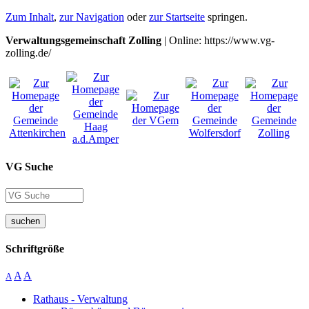
Zum Inhalt
,
zur Navigation
oder
zur Startseite
springen.
Verwaltungsgemeinschaft Zolling
| Online: https://www.vg-
zolling.de/
VG Suche
suchen
Schriftgröße
A
A
A
Rathaus - Verwaltung