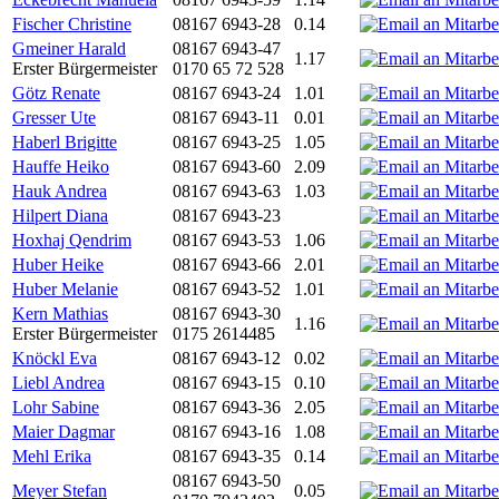
Fischer Christine
08167 6943-28
0.14
Gmeiner Harald
08167 6943-47
1.17
Erster Bürgermeister
0170 65 72 528
Götz Renate
08167 6943-24
1.01
Gresser Ute
08167 6943-11
0.01
Haberl Brigitte
08167 6943-25
1.05
Hauffe Heiko
08167 6943-60
2.09
Hauk Andrea
08167 6943-63
1.03
Hilpert Diana
08167 6943-23
Hoxhaj Qendrim
08167 6943-53
1.06
Huber Heike
08167 6943-66
2.01
Huber Melanie
08167 6943-52
1.01
Kern Mathias
08167 6943-30
1.16
Erster Bürgermeister
0175 2614485
Knöckl Eva
08167 6943-12
0.02
Liebl Andrea
08167 6943-15
0.10
Lohr Sabine
08167 6943-36
2.05
Maier Dagmar
08167 6943-16
1.08
Mehl Erika
08167 6943-35
0.14
08167 6943-50
Meyer Stefan
0.05