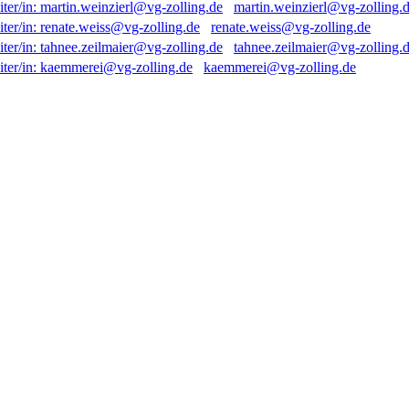
martin.weinzierl@vg-zolling.
renate.weiss@vg-zolling.de
tahnee.zeilmaier@vg-zolling.
kaemmerei@vg-zolling.de