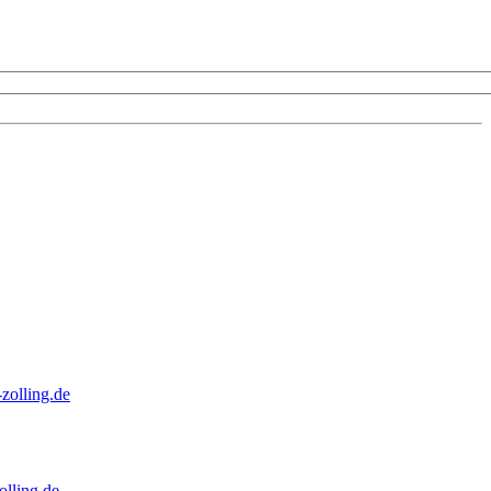
zolling.de
lling.de