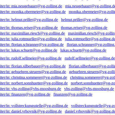
mia.neugebauer@vg-zolling.d
monika.obermeier@vg-zolli
helmut.priller@vg-zolling.de
thomas.reiser@vg-zolling.de
maximilian.riesch@vg-zollin
julia.rottmueller@vg-zolling.d
florian.schranner@vg-zolling
lukas.schuett@vg-zolling.de
rudolf.sellmeier@vg-zolling.de
florian.silberbauer@vg-zolli
gebuehren.steuern@vg-zolli
christina.sommerer@vg-zol
norbert.sonnhuetter@vg-zo
vhs-zolling@vhs-moosburg.de
finanzen@vg-zolling.de
vollstreckungsstelle@vg-zo
daniel.vrhovnik@vg-zolling.d