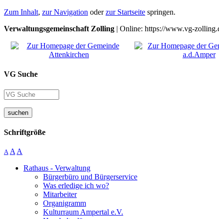
Zum Inhalt
,
zur Navigation
oder
zur Startseite
springen.
Verwaltungsgemeinschaft Zolling
| Online: https://www.vg-zolling.
VG Suche
suchen
Schriftgröße
A
A
A
Rathaus - Verwaltung
Bürgerbüro und Bürgerservice
Was erledige ich wo?
Mitarbeiter
Organigramm
Kulturraum Ampertal e.V.