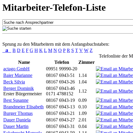
Mitarbeiter-Telefon-Liste
Sprung zu den Mitarbeitern mit dem Anfangsbuchstaben:
a
B
D
E
F
G
H
K
L
M
N
O
P
R
S
T
V
W
Z
Telefonliste der M
Name
Telefon
Zimmer
actago GmbH
09951 99990-20
Baier Marianne
08167 6943-51
1.14
Beck Silvia
08167 6943-26
1.04
Berger Dominik
08167 6943-46
1.12
Erster Bürgermeister
0171 4788152
Best Susanne
08167 6943-19
0.09
Brandmeier Elisabeth
08167 6943-13
0.10
Burger Thomas
08167 6943-21
1.09
Dauer Daniela
08167 6943-27
2.01
Dauer Martin
08167 6943-31
0.04
Eckebrecht Manuela
08167 6943-59
1.14