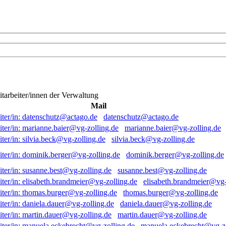
itarbeiter/innen der Verwaltung
Mail
datenschutz@actago.de
marianne.baier@vg-zolling.de
silvia.beck@vg-zolling.de
dominik.berger@vg-zolling.de
susanne.best@vg-zolling.de
elisabeth.brandmeier@vg-
thomas.burger@vg-zolling.de
daniela.dauer@vg-zolling.de
martin.dauer@vg-zolling.de
manuela.eckebrecht@vg-zo