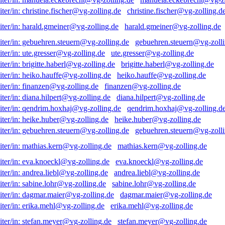
christine.fischer@vg-zolling.d
harald.gmeiner@vg-zolling.de
gebuehren.steuern@vg-zolli
ute.gresser@vg-zolling.de
brigitte.haberl@vg-zolling.de
heiko.hauffe@vg-zolling.de
finanzen@vg-zolling.de
diana.hilpert@vg-zolling.de
qendrim.hoxhaj@vg-zolling.d
heike.huber@vg-zolling.de
gebuehren.steuern@vg-zolli
mathias.kern@vg-zolling.de
eva.knoeckl@vg-zolling.de
andrea.liebl@vg-zolling.de
sabine.lohr@vg-zolling.de
dagmar.maier@vg-zolling.de
erika.mehl@vg-zolling.de
stefan.meyer@vg-zolling.de