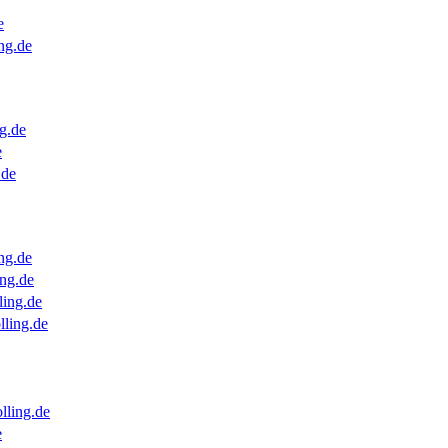
e
ng.de
g.de
e
.de
ng.de
ng.de
ling.de
lling.de
lling.de
e