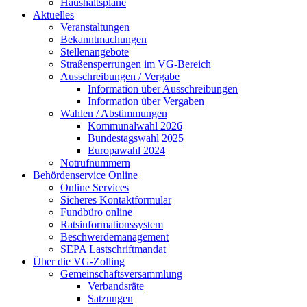
Haushaltspläne
Aktuelles
Veranstaltungen
Bekanntmachungen
Stellenangebote
Straßensperrungen im VG-Bereich
Ausschreibungen / Vergabe
Information über Ausschreibungen
Information über Vergaben
Wahlen / Abstimmungen
Kommunalwahl 2026
Bundestagswahl 2025
Europawahl 2024
Notrufnummern
Behördenservice Online
Online Services
Sicheres Kontaktformular
Fundbüro online
Ratsinformationssystem
Beschwerdemanagement
SEPA Lastschriftmandat
Über die VG-Zolling
Gemeinschaftsversammlung
Verbandsräte
Satzungen