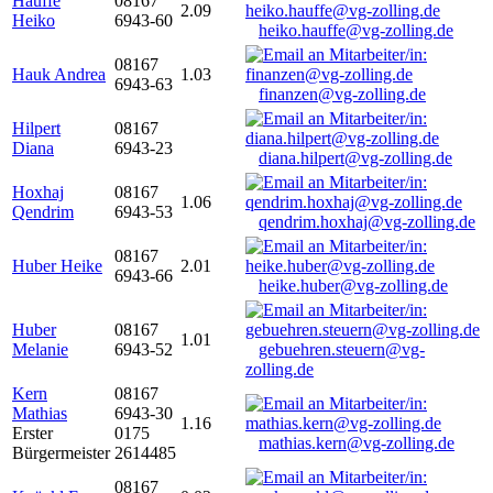
Hauffe
08167
2.09
Heiko
6943-60
heiko.hauffe@vg-zolling.de
08167
Hauk Andrea
1.03
6943-63
finanzen@vg-zolling.de
Hilpert
08167
Diana
6943-23
diana.hilpert@vg-zolling.de
Hoxhaj
08167
1.06
Qendrim
6943-53
qendrim.hoxhaj@vg-zolling.de
08167
Huber Heike
2.01
6943-66
heike.huber@vg-zolling.de
Huber
08167
1.01
Melanie
6943-52
gebuehren.steuern@vg-
zolling.de
Kern
08167
Mathias
6943-30
1.16
Erster
0175
mathias.kern@vg-zolling.de
Bürgermeister
2614485
08167