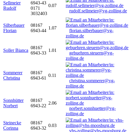
Sellmeier
6943-43
0.07
Rudolf
0171
rudolf.sellmeier@vg-zolling.de
3032403
Silberbauer
08167
1.07
Florian
6943-44
florian.silberbauer@vg-
zolling.de
08167
Soller Bianca
1.01
6943-33
gebuehren.steuern@vg-
zolling.de
Sommerer
08167
0.11
Christina
6943-61
christina.sommerer@vg-
zolling.de
Sonnhütter
08167
2.06
Norbert
6943-22
norbert.sonnhuetter@vg-
zolling.de
Steinecke
08167
0.03
Corinna
6943-32
vhs-zolling@vhs-moosburg.de