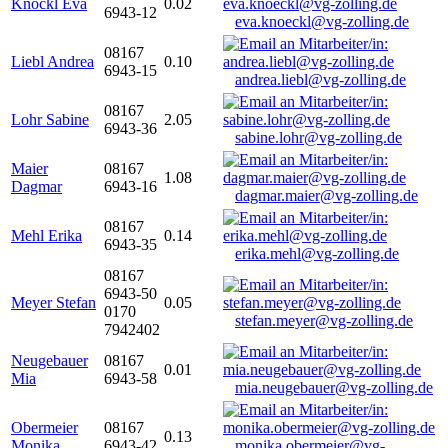
Knöckl Eva
0.02
6943-12
eva.knoeckl@vg-zolling.de
08167
Liebl Andrea
0.10
6943-15
andrea.liebl@vg-zolling.de
08167
Lohr Sabine
2.05
6943-36
sabine.lohr@vg-zolling.de
Maier
08167
1.08
Dagmar
6943-16
dagmar.maier@vg-zolling.de
08167
Mehl Erika
0.14
6943-35
erika.mehl@vg-zolling.de
08167
6943-50
Meyer Stefan
0.05
0170
stefan.meyer@vg-zolling.de
7942402
Neugebauer
08167
0.01
Mia
6943-58
mia.neugebauer@vg-zolling.de
Obermeier
08167
0.13
Monika
6943-42
monika.obermeier@vg-