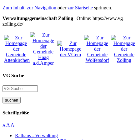
Zum Inhalt
,
zur Navigation
oder
zur Startseite
springen.
Verwaltungsgemeinschaft Zolling
| Online: https://www.vg-
zolling.de/
VG Suche
suchen
Schriftgröße
A
A
A
Rathaus - Verwaltung