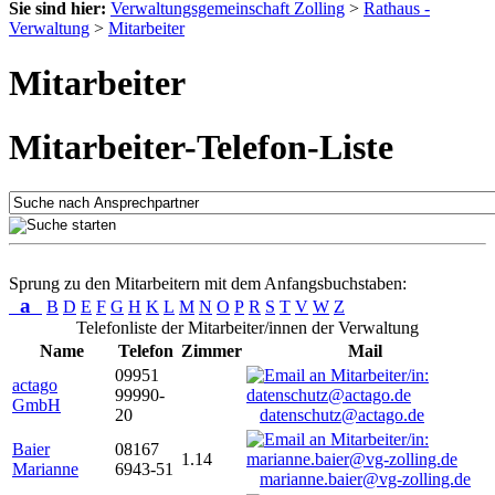
Sie sind hier:
Verwaltungsgemeinschaft Zolling
>
Rathaus -
Verwaltung
>
Mitarbeiter
Mitarbeiter
Mitarbeiter-Telefon-Liste
Sprung zu den Mitarbeitern mit dem Anfangsbuchstaben:
a
B
D
E
F
G
H
K
L
M
N
O
P
R
S
T
V
W
Z
Telefonliste der Mitarbeiter/innen der Verwaltung
Name
Telefon
Zimmer
Mail
09951
actago
99990-
GmbH
20
datenschutz@actago.de
Baier
08167
1.14
Marianne
6943-51
marianne.baier@vg-zolling.de