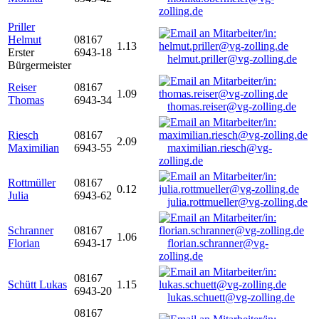
zolling.de
Priller
Helmut
08167
1.13
Erster
6943-18
helmut.priller@vg-zolling.de
Bürgermeister
Reiser
08167
1.09
Thomas
6943-34
thomas.reiser@vg-zolling.de
Riesch
08167
2.09
Maximilian
6943-55
maximilian.riesch@vg-
zolling.de
Rottmüller
08167
0.12
Julia
6943-62
julia.rottmueller@vg-zolling.de
Schranner
08167
1.06
Florian
6943-17
florian.schranner@vg-
zolling.de
08167
Schütt Lukas
1.15
6943-20
lukas.schuett@vg-zolling.de
08167