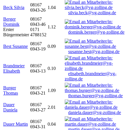
08167
Beck Silvia
1.04
6943-26
silvia.beck@vg-zolling.de
Berger
08167
Dominik
6943-46
1.12
Erster
0171
dominik.berger@vg-zolling.de
Bürgermeister
4788152
08167
Best Susanne
0.09
6943-19
susanne.best@vg-zolling.de
Brandmeier
08167
0.10
Elisabeth
6943-13
elisabeth.brandmeier@vg-
zolling.de
Burger
08167
1.09
Thomas
6943-21
thomas.burger@vg-zolling.de
Dauer
08167
2.01
Daniela
6943-27
daniela.dauer@vg-zolling.de
08167
Dauer Martin
0.04
6943-31
martin.dauer@vg-zolling.de