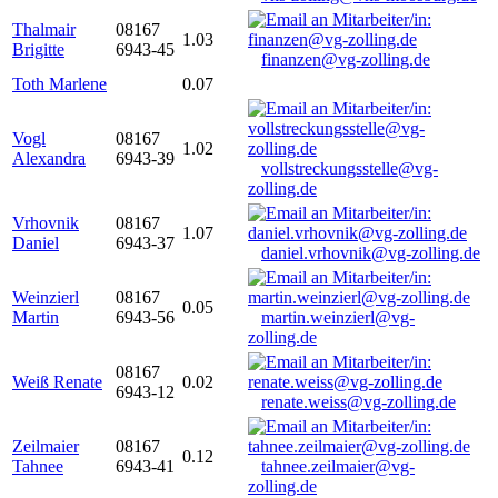
Thalmair
08167
1.03
Brigitte
6943-45
finanzen@vg-zolling.de
Toth Marlene
0.07
Vogl
08167
1.02
Alexandra
6943-39
vollstreckungsstelle@vg-
zolling.de
Vrhovnik
08167
1.07
Daniel
6943-37
daniel.vrhovnik@vg-zolling.de
Weinzierl
08167
0.05
Martin
6943-56
martin.weinzierl@vg-
zolling.de
08167
Weiß Renate
0.02
6943-12
renate.weiss@vg-zolling.de
Zeilmaier
08167
0.12
Tahnee
6943-41
tahnee.zeilmaier@vg-
zolling.de