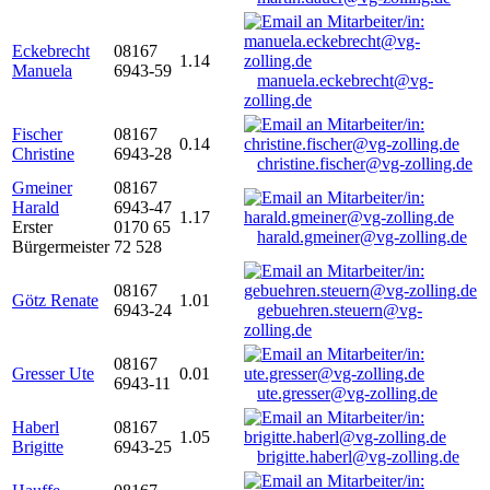
Eckebrecht
08167
1.14
Manuela
6943-59
manuela.eckebrecht@vg-
zolling.de
Fischer
08167
0.14
Christine
6943-28
christine.fischer@vg-zolling.de
Gmeiner
08167
Harald
6943-47
1.17
Erster
0170 65
harald.gmeiner@vg-zolling.de
Bürgermeister
72 528
08167
Götz Renate
1.01
6943-24
gebuehren.steuern@vg-
zolling.de
08167
Gresser Ute
0.01
6943-11
ute.gresser@vg-zolling.de
Haberl
08167
1.05
Brigitte
6943-25
brigitte.haberl@vg-zolling.de