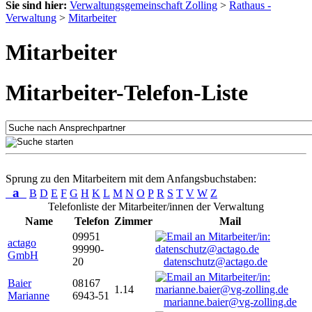
Sie sind hier:
Verwaltungsgemeinschaft Zolling
>
Rathaus -
Verwaltung
>
Mitarbeiter
Mitarbeiter
Mitarbeiter-Telefon-Liste
Sprung zu den Mitarbeitern mit dem Anfangsbuchstaben:
a
B
D
E
F
G
H
K
L
M
N
O
P
R
S
T
V
W
Z
Telefonliste der Mitarbeiter/innen der Verwaltung
Name
Telefon
Zimmer
Mail
09951
actago
99990-
GmbH
20
datenschutz@actago.de
Baier
08167
1.14
Marianne
6943-51
marianne.baier@vg-zolling.de