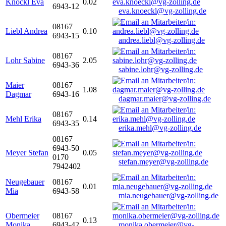
Knöckl Eva
0.02
6943-12
eva.knoeckl@vg-zolling.de
08167
Liebl Andrea
0.10
6943-15
andrea.liebl@vg-zolling.de
08167
Lohr Sabine
2.05
6943-36
sabine.lohr@vg-zolling.de
Maier
08167
1.08
Dagmar
6943-16
dagmar.maier@vg-zolling.de
08167
Mehl Erika
0.14
6943-35
erika.mehl@vg-zolling.de
08167
6943-50
Meyer Stefan
0.05
0170
stefan.meyer@vg-zolling.de
7942402
Neugebauer
08167
0.01
Mia
6943-58
mia.neugebauer@vg-zolling.de
Obermeier
08167
0.13
Monika
6943-42
monika.obermeier@vg-