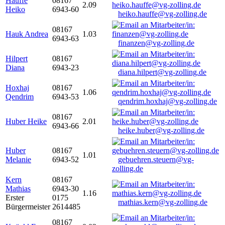
Hauffe
08167
2.09
Heiko
6943-60
heiko.hauffe@vg-zolling.de
08167
Hauk Andrea
1.03
6943-63
finanzen@vg-zolling.de
Hilpert
08167
Diana
6943-23
diana.hilpert@vg-zolling.de
Hoxhaj
08167
1.06
Qendrim
6943-53
qendrim.hoxhaj@vg-zolling.de
08167
Huber Heike
2.01
6943-66
heike.huber@vg-zolling.de
Huber
08167
1.01
Melanie
6943-52
gebuehren.steuern@vg-
zolling.de
Kern
08167
Mathias
6943-30
1.16
Erster
0175
mathias.kern@vg-zolling.de
Bürgermeister
2614485
08167