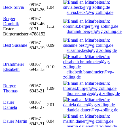
08167
Beck Silvia
1.04
6943-26
silvia.beck@vg-zolling.de
Berger
08167
Dominik
6943-46
1.12
Erster
0171
dominik.berger@vg-zolling.de
Bürgermeister
4788152
08167
Best Susanne
0.09
6943-19
susanne.best@vg-zolling.de
Brandmeier
08167
0.10
Elisabeth
6943-13
elisabeth.brandmeier@vg-
zolling.de
Burger
08167
1.09
Thomas
6943-21
thomas.burger@vg-zolling.de
Dauer
08167
2.01
Daniela
6943-27
daniela.dauer@vg-zolling.de
08167
Dauer Martin
0.04
6943-31
martin.dauer@vg-zolling.de