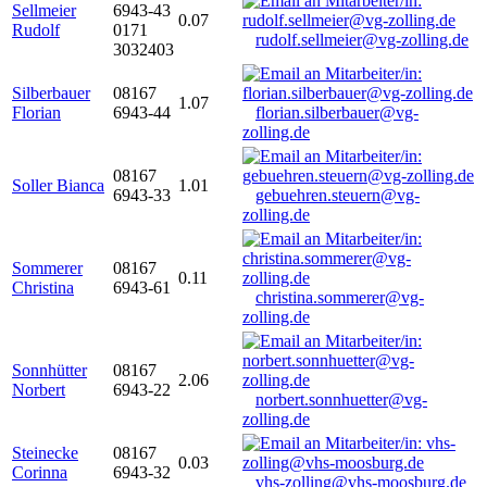
Sellmeier
6943-43
0.07
Rudolf
0171
rudolf.sellmeier@vg-zolling.de
3032403
Silberbauer
08167
1.07
Florian
6943-44
florian.silberbauer@vg-
zolling.de
08167
Soller Bianca
1.01
6943-33
gebuehren.steuern@vg-
zolling.de
Sommerer
08167
0.11
Christina
6943-61
christina.sommerer@vg-
zolling.de
Sonnhütter
08167
2.06
Norbert
6943-22
norbert.sonnhuetter@vg-
zolling.de
Steinecke
08167
0.03
Corinna
6943-32
vhs-zolling@vhs-moosburg.de