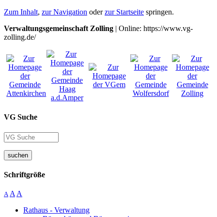
Zum Inhalt
,
zur Navigation
oder
zur Startseite
springen.
Verwaltungsgemeinschaft Zolling
| Online: https://www.vg-
zolling.de/
VG Suche
suchen
Schriftgröße
A
A
A
Rathaus - Verwaltung