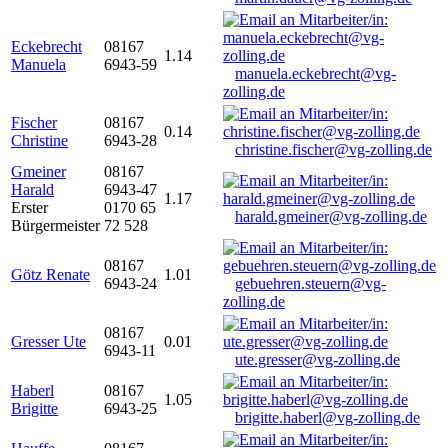
Eckebrecht
08167
1.14
Manuela
6943-59
manuela.eckebrecht@vg-
zolling.de
Fischer
08167
0.14
Christine
6943-28
christine.fischer@vg-zolling.de
Gmeiner
08167
Harald
6943-47
1.17
Erster
0170 65
harald.gmeiner@vg-zolling.de
Bürgermeister
72 528
08167
Götz Renate
1.01
6943-24
gebuehren.steuern@vg-
zolling.de
08167
Gresser Ute
0.01
6943-11
ute.gresser@vg-zolling.de
Haberl
08167
1.05
Brigitte
6943-25
brigitte.haberl@vg-zolling.de