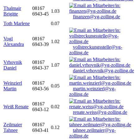
Thalmair
08167
1.03
Brigitte
6943-45
finanzen@vg-zolling.de
Toth Marlene
0.07
Vogl
08167
1.02
Alexandra
6943-39
vollstreckungsstelle@vg-
zolling.de
Vrhovnik
08167
1.07
Daniel
6943-37
daniel.vrhovnik@vg-zolling.de
Weinzierl
08167
0.05
Martin
6943-56
martin.weinzierl@vg-
zolling.de
08167
Weiß Renate
0.02
6943-12
renate.weiss@vg-zolling.de
Zeilmaier
08167
0.12
Tahnee
6943-41
tahnee.zeilmaier@vg-
zolling.de