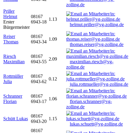
zolling.de
Priller
Helmut
08167
1.13
Erster
6943-18
helmut.priller@vg-zolling.de
Bürgermeister
Reiser
08167
1.09
Thomas
6943-34
thomas.reiser@vg-zolling.de
Riesch
08167
2.09
Maximilian
6943-55
maximilian.riesch@vg-
zolling.de
Rottmüller
08167
0.12
Julia
6943-62
julia.rottmueller@vg-zolling.de
Schranner
08167
1.06
Florian
6943-17
florian.schranner@vg-
zolling.de
08167
Schütt Lukas
1.15
6943-20
lukas.schuett@vg-zolling.de
08167