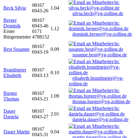
08167
Beck Silvia
1.04
6943-26
silvia.beck@vg-zolling.de
Berger
08167
Dominik
6943-46
1.12
Erster
0171
dominik.berger@vg-zolling.de
Bürgermeister
4788152
08167
Best Susanne
0.09
6943-19
susanne.best@vg-zolling.de
Brandmeier
08167
0.10
Elisabeth
6943-13
elisabeth.brandmeier@vg-
zolling.de
Burger
08167
1.09
Thomas
6943-21
thomas.burger@vg-zolling.de
Dauer
08167
2.01
Daniela
6943-27
daniela.dauer@vg-zolling.de
08167
Dauer Martin
0.04
6943-31
martin.dauer@vg-zolling.de