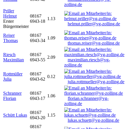
zolling.de
Priller
Helmut
08167
1.13
Erster
6943-18
helmut.priller@vg-zolling.de
Bürgermeister
Reiser
08167
1.09
Thomas
6943-34
thomas.reiser@vg-zolling.de
Riesch
08167
2.09
Maximilian
6943-55
maximilian.riesch@vg-
zolling.de
Rottmüller
08167
0.12
Julia
6943-62
julia.rottmueller@vg-zolling.de
Schranner
08167
1.06
Florian
6943-17
florian.schranner@vg-
zolling.de
08167
Schütt Lukas
1.15
6943-20
lukas.schuett@vg-zolling.de
08167