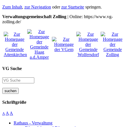
Zum Inhalt
,
zur Navigation
oder
zur Startseite
springen.
Verwaltungsgemeinschaft Zolling
| Online: https://www.vg-
zolling.de/
VG Suche
suchen
Schriftgröße
A
A
A
Rathaus - Verwaltung