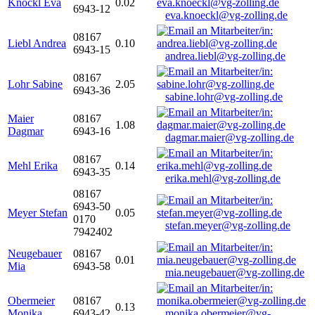
Knöckl Eva
0.02
6943-12
eva.knoeckl@vg-zolling.de
08167
Liebl Andrea
0.10
6943-15
andrea.liebl@vg-zolling.de
08167
Lohr Sabine
2.05
6943-36
sabine.lohr@vg-zolling.de
Maier
08167
1.08
Dagmar
6943-16
dagmar.maier@vg-zolling.de
08167
Mehl Erika
0.14
6943-35
erika.mehl@vg-zolling.de
08167
6943-50
Meyer Stefan
0.05
0170
stefan.meyer@vg-zolling.de
7942402
Neugebauer
08167
0.01
Mia
6943-58
mia.neugebauer@vg-zolling.de
Obermeier
08167
0.13
Monika
6943-42
monika.obermeier@vg-