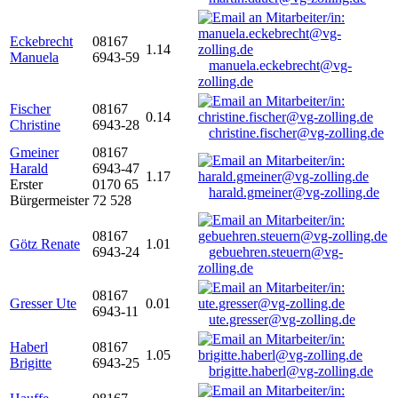
Eckebrecht
08167
1.14
Manuela
6943-59
manuela.eckebrecht@vg-
zolling.de
Fischer
08167
0.14
Christine
6943-28
christine.fischer@vg-zolling.de
Gmeiner
08167
Harald
6943-47
1.17
Erster
0170 65
harald.gmeiner@vg-zolling.de
Bürgermeister
72 528
08167
Götz Renate
1.01
6943-24
gebuehren.steuern@vg-
zolling.de
08167
Gresser Ute
0.01
6943-11
ute.gresser@vg-zolling.de
Haberl
08167
1.05
Brigitte
6943-25
brigitte.haberl@vg-zolling.de