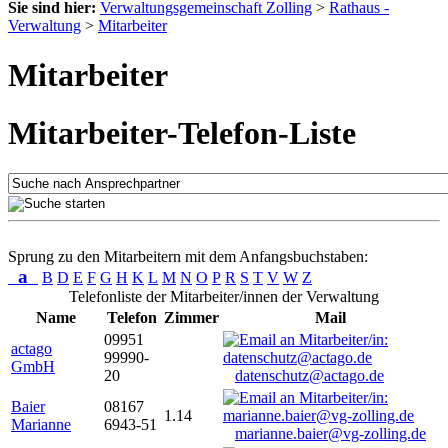
Sie sind hier:
Verwaltungsgemeinschaft Zolling
>
Rathaus -
Verwaltung
>
Mitarbeiter
Mitarbeiter
Mitarbeiter-Telefon-Liste
Sprung zu den Mitarbeitern mit dem Anfangsbuchstaben:
a
B
D
E
F
G
H
K
L
M
N
O
P
R
S
T
V
W
Z
Telefonliste der Mitarbeiter/innen der Verwaltung
Name
Telefon
Zimmer
Mail
09951
actago
99990-
GmbH
20
datenschutz@actago.de
Baier
08167
1.14
Marianne
6943-51
marianne.baier@vg-zolling.de