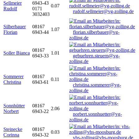
Sellmeier
6943-43
0.07
Rudolf
0171
rudolf.sellmeier@vg-zolling.de
3032403
Silberbauer
08167
1.07
Florian
6943-44
florian.silberbauer@vg-
zolling.de
08167
Soller Bianca
1.01
6943-33
gebuehren.steuern@vg-
zolling.de
Sommerer
08167
0.11
Christina
6943-61
christina.sommerer@vg-
zolling.de
Sonnhütter
08167
2.06
Norbert
6943-22
norbert.sonnhuetter@vg-
zolling.de
Steinecke
08167
0.03
Corinna
6943-32
vhs-zolling@vhs-moosburg.de