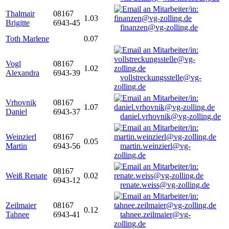
Thalmair
08167
1.03
Brigitte
6943-45
finanzen@vg-zolling.de
Toth Marlene
0.07
Vogl
08167
1.02
Alexandra
6943-39
vollstreckungsstelle@vg-
zolling.de
Vrhovnik
08167
1.07
Daniel
6943-37
daniel.vrhovnik@vg-zolling.de
Weinzierl
08167
0.05
Martin
6943-56
martin.weinzierl@vg-
zolling.de
08167
Weiß Renate
0.02
6943-12
renate.weiss@vg-zolling.de
Zeilmaier
08167
0.12
Tahnee
6943-41
tahnee.zeilmaier@vg-
zolling.de