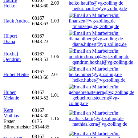
Hauffe
08167
2.09
Heiko
6943-60
heiko.hauffe@vg-zolling.de
08167
Hauk Andrea
1.03
6943-63
finanzen@vg-zolling.de
Hilpert
08167
Diana
6943-23
diana.hilpert@vg-zolling.de
Hoxhaj
08167
1.06
Qendrim
6943-53
qendrim.hoxhaj@vg-zolling.de
08167
Huber Heike
2.01
6943-66
heike.huber@vg-zolling.de
Huber
08167
1.01
Melanie
6943-52
gebuehren.steuern@vg-
zolling.de
Kern
08167
Mathias
6943-30
1.16
Erster
0175
mathias.kern@vg-zolling.de
Bürgermeister
2614485
08167