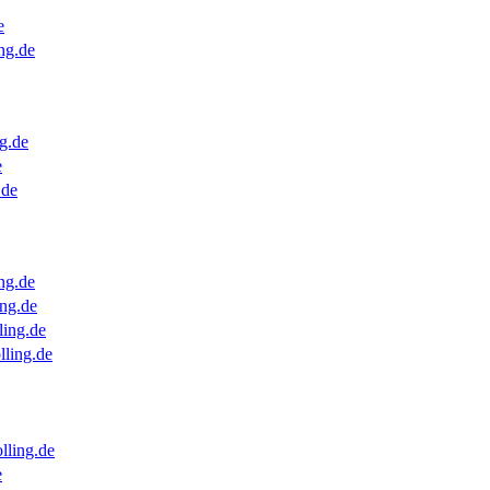
e
ng.de
g.de
e
.de
ng.de
ng.de
ling.de
lling.de
lling.de
e