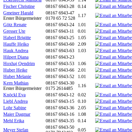
Fischer Christine
08167 6943-28
0.14
Gmeiner Harald
08167 6943-47
1.17
Erster Bürgermeister
0170 65 72 528
Götz Renate
08167 6943-24
1.01
Gresser Ute
08167 6943-11
0.01
Haberl Brigitte
08167 6943-25
1.05
Hauffe Heiko
08167 6943-60
2.09
Hauk Andrea
08167 6943-63
1.03
Hilpert Diana
08167 6943-23
Hoxhaj Qendrim
08167 6943-53
1.06
Huber Heike
08167 6943-66
2.01
Huber Melanie
08167 6943-52
1.01
Kern Mathias
08167 6943-30
1.16
Erster Bürgermeister
0175 2614485
Knöckl Eva
08167 6943-12
0.02
Liebl Andrea
08167 6943-15
0.10
Lohr Sabine
08167 6943-36
2.05
Maier Dagmar
08167 6943-16
1.08
Mehl Erika
08167 6943-35
0.14
08167 6943-50
Meyer Stefan
0.05