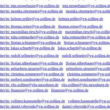
mia.neugebauer@vg-zolling.d
monika.obermeier@vg-zolli
helmut.priller@vg-zolling.de
thomas.reiser@vg-zolling.de
maximilian.riesch@vg-zollin
julia.rottmueller@vg-zolling.d
florian.schranner@vg-zolling
lukas.schuett@vg-zolling.de
rudolf.sellmeier@vg-zolling.de
florian.silberbauer@vg-zolli
gebuehren.steuern@vg-zolli
christina.sommerer@vg-zol
norbert.sonnhuetter@vg-zo
vhs-zolling@vhs-moosburg.de
finanzen@vg-zolling.de
vollstreckungsstelle@vg-zo
daniel.vrhovnik@vg-zolling.d