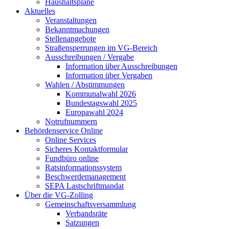
Haushaltspläne
Aktuelles
Veranstaltungen
Bekanntmachungen
Stellenangebote
Straßensperrungen im VG-Bereich
Ausschreibungen / Vergabe
Information über Ausschreibungen
Information über Vergaben
Wahlen / Abstimmungen
Kommunalwahl 2026
Bundestagswahl 2025
Europawahl 2024
Notrufnummern
Behördenservice Online
Online Services
Sicheres Kontaktformular
Fundbüro online
Ratsinformationssystem
Beschwerdemanagement
SEPA Lastschriftmandat
Über die VG-Zolling
Gemeinschaftsversammlung
Verbandsräte
Satzungen