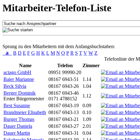
Mitarbeiter-Telefon-Liste
Sprung zu den Mitarbeitern mit dem Anfangsbuchstaben:
a
B
D
E
F
G
H
K
L
M
N
O
P
R
S
T
V
W
Z
Telefonliste der M
Name
Telefon
Zimmer
actago GmbH
09951 99990-20
Baier Marianne
08167 6943-51
1.14
Beck Silvia
08167 6943-26
1.04
Berger Dominik
08167 6943-46
1.12
Erster Bürgermeister
0171 4788152
Best Susanne
08167 6943-19
0.09
Brandmeier Elisabeth
08167 6943-13
0.10
Burger Thomas
08167 6943-21
1.09
Dauer Daniela
08167 6943-27
2.01
Dauer Martin
08167 6943-31
0.04
Eckebrecht Manuela
08167 6943-59
1.14