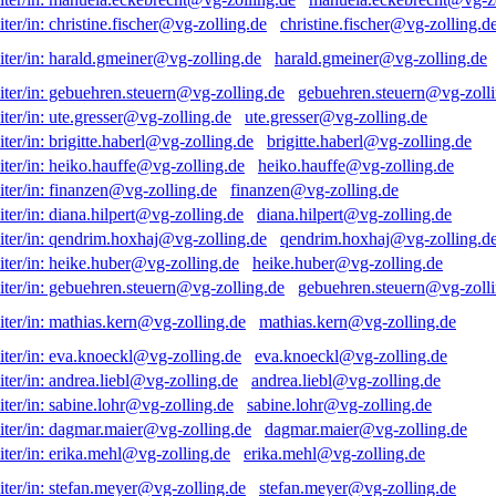
christine.fischer@vg-zolling.d
harald.gmeiner@vg-zolling.de
gebuehren.steuern@vg-zolli
ute.gresser@vg-zolling.de
brigitte.haberl@vg-zolling.de
heiko.hauffe@vg-zolling.de
finanzen@vg-zolling.de
diana.hilpert@vg-zolling.de
qendrim.hoxhaj@vg-zolling.d
heike.huber@vg-zolling.de
gebuehren.steuern@vg-zolli
mathias.kern@vg-zolling.de
eva.knoeckl@vg-zolling.de
andrea.liebl@vg-zolling.de
sabine.lohr@vg-zolling.de
dagmar.maier@vg-zolling.de
erika.mehl@vg-zolling.de
stefan.meyer@vg-zolling.de