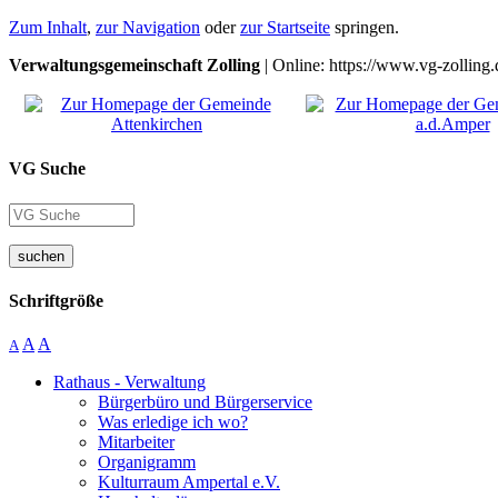
Zum Inhalt
,
zur Navigation
oder
zur Startseite
springen.
Verwaltungsgemeinschaft Zolling
| Online: https://www.vg-zolling.
VG Suche
suchen
Schriftgröße
A
A
A
Rathaus - Verwaltung
Bürgerbüro und Bürgerservice
Was erledige ich wo?
Mitarbeiter
Organigramm
Kulturraum Ampertal e.V.