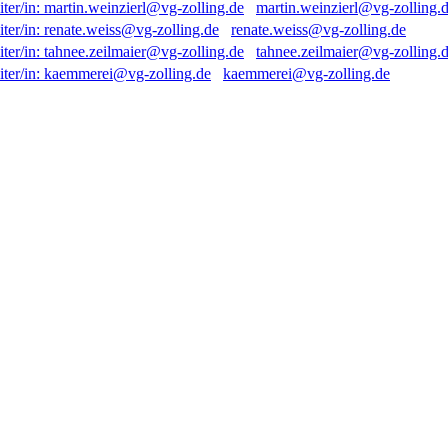
martin.weinzierl@vg-zolling.
renate.weiss@vg-zolling.de
tahnee.zeilmaier@vg-zolling.
kaemmerei@vg-zolling.de