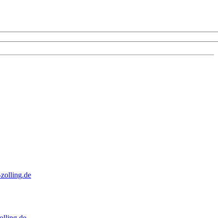
zolling.de
lling.de