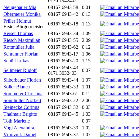
0170 7942402
Neugebauer Mia
08167 6943-58
0.01
Obermeier Monika
08167 6943-42
0.13
Priller Helmut
08167 6943-18
1.13
Erster Bürgermeister
Reiser Thomas
08167 6943-34
1.09
Riesch Maximilian
08167 6943-55
2.09
Rottmüller Julia
08167 6943-62
0.12
Schranner Florian
08167 6943-17
1.06
Schütt Lukas
08167 6943-20
1.15
08167 6943-43
Sellmeier Rudolf
0.07
0171 3032403
Silberbauer Florian
08167 6943-44
1.07
Soller Bianca
08167 6943-33
1.01
Sommerer Christina
08167 6943-61
0.11
Sonnhütter Norbert
08167 6943-22
2.06
Steinecke Corinna
08167 6943-32
0.03
Thalmair Brigitte
08167 6943-45
1.03
Toth Marlene
0.07
Vogl Alexandra
08167 6943-39
1.02
Vrhovnik Daniel
08167 6943-37
1.07