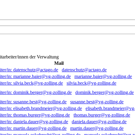
itarbeiter/innen der Verwaltung
Mail
datenschutz@actago.de
marianne.baier@vg-zolling.de
silvia.beck@vg-zolling.de
dominik.berger@vg-zolling.de
susanne.best@vg-zolling.de
elisabeth.brandmeier@vg-
thomas.burger@vg-zolling.de
daniela.dauer@vg-zolling.de
martin.dauer@vg-zolling.de
manuela.eckebrecht@vg-zo