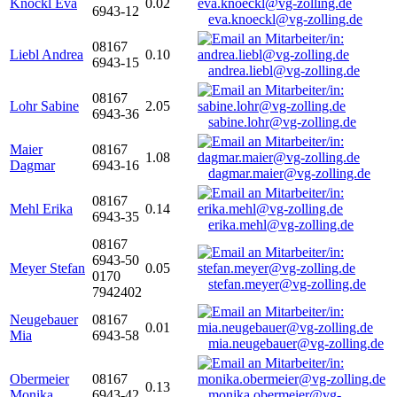
Knöckl Eva
0.02
6943-12
eva.knoeckl@vg-zolling.de
08167
Liebl Andrea
0.10
6943-15
andrea.liebl@vg-zolling.de
08167
Lohr Sabine
2.05
6943-36
sabine.lohr@vg-zolling.de
Maier
08167
1.08
Dagmar
6943-16
dagmar.maier@vg-zolling.de
08167
Mehl Erika
0.14
6943-35
erika.mehl@vg-zolling.de
08167
6943-50
Meyer Stefan
0.05
0170
stefan.meyer@vg-zolling.de
7942402
Neugebauer
08167
0.01
Mia
6943-58
mia.neugebauer@vg-zolling.de
Obermeier
08167
0.13
Monika
6943-42
monika.obermeier@vg-