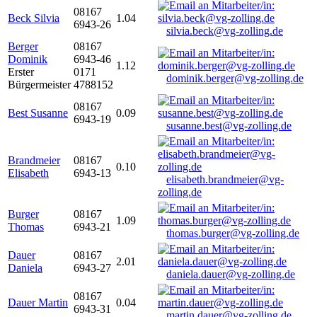
08167
Beck Silvia
1.04
6943-26
silvia.beck@vg-zolling.de
Berger
08167
Dominik
6943-46
1.12
Erster
0171
dominik.berger@vg-zolling.de
Bürgermeister
4788152
08167
Best Susanne
0.09
6943-19
susanne.best@vg-zolling.de
Brandmeier
08167
0.10
Elisabeth
6943-13
elisabeth.brandmeier@vg-
zolling.de
Burger
08167
1.09
Thomas
6943-21
thomas.burger@vg-zolling.de
Dauer
08167
2.01
Daniela
6943-27
daniela.dauer@vg-zolling.de
08167
Dauer Martin
0.04
6943-31
martin.dauer@vg-zolling.de