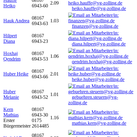
Hauffe
08167
2.09
Heiko
6943-60
heiko.hauffe@vg-zolling.de
08167
Hauk Andrea
1.03
6943-63
finanzen@vg-zolling.de
Hilpert
08167
Diana
6943-23
diana.hilpert@vg-zolling.de
Hoxhaj
08167
1.06
Qendrim
6943-53
qendrim.hoxhaj@vg-zolling.de
08167
Huber Heike
2.01
6943-66
heike.huber@vg-zolling.de
Huber
08167
1.01
Melanie
6943-52
gebuehren.steuern@vg-
zolling.de
Kern
08167
Mathias
6943-30
1.16
Erster
0175
mathias.kern@vg-zolling.de
Bürgermeister
2614485
08167