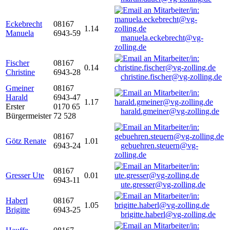
Eckebrecht
08167
1.14
Manuela
6943-59
manuela.eckebrecht@vg-
zolling.de
Fischer
08167
0.14
Christine
6943-28
christine.fischer@vg-zolling.de
Gmeiner
08167
Harald
6943-47
1.17
Erster
0170 65
harald.gmeiner@vg-zolling.de
Bürgermeister
72 528
08167
Götz Renate
1.01
6943-24
gebuehren.steuern@vg-
zolling.de
08167
Gresser Ute
0.01
6943-11
ute.gresser@vg-zolling.de
Haberl
08167
1.05
Brigitte
6943-25
brigitte.haberl@vg-zolling.de