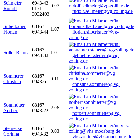
Sellmeier
6943-43
0.07
Rudolf
0171
rudolf.sellmeier@vg-zolling.de
3032403
Silberbauer
08167
1.07
Florian
6943-44
florian.silberbauer@vg-
zolling.de
08167
Soller Bianca
1.01
6943-33
gebuehren.steuern@vg-
zolling.de
Sommerer
08167
0.11
Christina
6943-61
christina.sommerer@vg-
zolling.de
Sonnhütter
08167
2.06
Norbert
6943-22
norbert.sonnhuetter@vg-
zolling.de
Steinecke
08167
0.03
Corinna
6943-32
vhs-zolling@vhs-moosburg.de