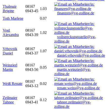
Thalmair
08167
1.03
Brigitte
6943-45
finanzen@vg-zolling.de
Toth Marlene
0.07
Vogl
08167
1.02
Alexandra
6943-39
vollstreckungsstelle@vg-
zolling.de
Vrhovnik
08167
1.07
Daniel
6943-37
daniel.vrhovnik@vg-zolling.de
Weinzierl
08167
0.05
Martin
6943-56
martin.weinzierl@vg-
zolling.de
08167
Weiß Renate
0.02
6943-12
renate.weiss@vg-zolling.de
Zeilmaier
08167
0.12
Tahnee
6943-41
tahnee.zeilmaier@vg-
zolling.de