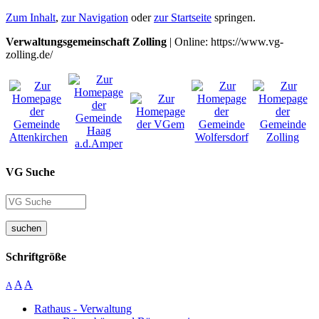
Zum Inhalt
,
zur Navigation
oder
zur Startseite
springen.
Verwaltungsgemeinschaft Zolling
| Online: https://www.vg-
zolling.de/
VG Suche
suchen
Schriftgröße
A
A
A
Rathaus - Verwaltung