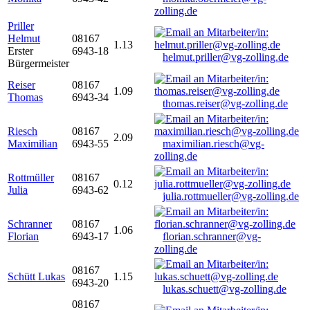
zolling.de
Priller
Helmut
08167
1.13
Erster
6943-18
helmut.priller@vg-zolling.de
Bürgermeister
Reiser
08167
1.09
Thomas
6943-34
thomas.reiser@vg-zolling.de
Riesch
08167
2.09
Maximilian
6943-55
maximilian.riesch@vg-
zolling.de
Rottmüller
08167
0.12
Julia
6943-62
julia.rottmueller@vg-zolling.de
Schranner
08167
1.06
Florian
6943-17
florian.schranner@vg-
zolling.de
08167
Schütt Lukas
1.15
6943-20
lukas.schuett@vg-zolling.de
08167