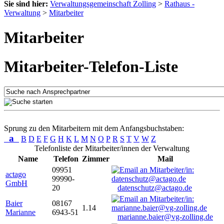
Sie sind hier:
Verwaltungsgemeinschaft Zolling
>
Rathaus -
Verwaltung
>
Mitarbeiter
Mitarbeiter
Mitarbeiter-Telefon-Liste
Sprung zu den Mitarbeitern mit dem Anfangsbuchstaben:
a
B
D
E
F
G
H
K
L
M
N
O
P
R
S
T
V
W
Z
Telefonliste der Mitarbeiter/innen der Verwaltung
Name
Telefon
Zimmer
Mail
09951
actago
99990-
GmbH
20
datenschutz@actago.de
Baier
08167
1.14
Marianne
6943-51
marianne.baier@vg-zolling.de