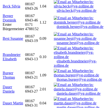
08167
Beck Silvia
1.04
6943-26
silvia.beck@vg-zolling.de
Berger
08167
Dominik
6943-46
1.12
Erster
0171
dominik.berger@vg-zolling.de
Bürgermeister
4788152
08167
Best Susanne
0.09
6943-19
susanne.best@vg-zolling.de
Brandmeier
08167
0.10
Elisabeth
6943-13
elisabeth.brandmeier@vg-
zolling.de
Burger
08167
1.09
Thomas
6943-21
thomas.burger@vg-zolling.de
Dauer
08167
2.01
Daniela
6943-27
daniela.dauer@vg-zolling.de
08167
Dauer Martin
0.04
6943-31
martin.dauer@vg-zolling.de