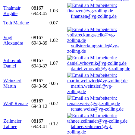
Thalmair
08167
1.03
Brigitte
6943-45
finanzen@vg-zolling.de
Toth Marlene
0.07
Vogl
08167
1.02
Alexandra
6943-39
vollstreckungsstelle@vg-
zolling.de
Vrhovnik
08167
1.07
Daniel
6943-37
daniel.vrhovnik@vg-zolling.de
Weinzierl
08167
0.05
Martin
6943-56
martin.weinzierl@vg-
zolling.de
08167
Weiß Renate
0.02
6943-12
renate.weiss@vg-zolling.de
Zeilmaier
08167
0.12
Tahnee
6943-41
tahnee.zeilmaier@vg-
zolling.de