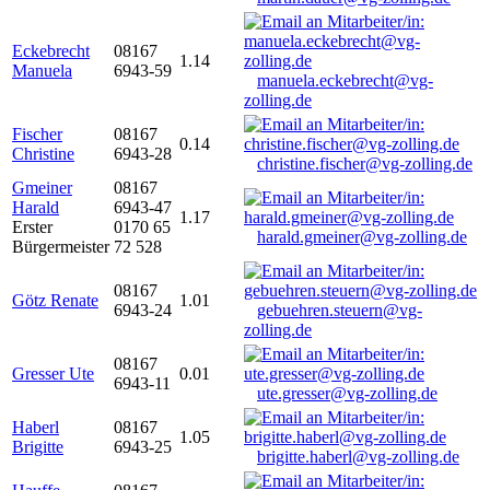
Eckebrecht
08167
1.14
Manuela
6943-59
manuela.eckebrecht@vg-
zolling.de
Fischer
08167
0.14
Christine
6943-28
christine.fischer@vg-zolling.de
Gmeiner
08167
Harald
6943-47
1.17
Erster
0170 65
harald.gmeiner@vg-zolling.de
Bürgermeister
72 528
08167
Götz Renate
1.01
6943-24
gebuehren.steuern@vg-
zolling.de
08167
Gresser Ute
0.01
6943-11
ute.gresser@vg-zolling.de
Haberl
08167
1.05
Brigitte
6943-25
brigitte.haberl@vg-zolling.de