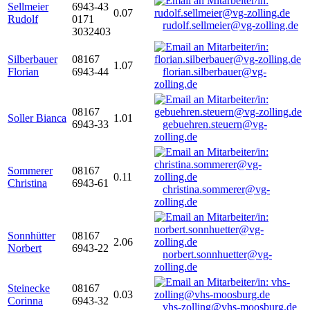
Sellmeier
6943-43
0.07
Rudolf
0171
rudolf.sellmeier@vg-zolling.de
3032403
Silberbauer
08167
1.07
Florian
6943-44
florian.silberbauer@vg-
zolling.de
08167
Soller Bianca
1.01
6943-33
gebuehren.steuern@vg-
zolling.de
Sommerer
08167
0.11
Christina
6943-61
christina.sommerer@vg-
zolling.de
Sonnhütter
08167
2.06
Norbert
6943-22
norbert.sonnhuetter@vg-
zolling.de
Steinecke
08167
0.03
Corinna
6943-32
vhs-zolling@vhs-moosburg.de