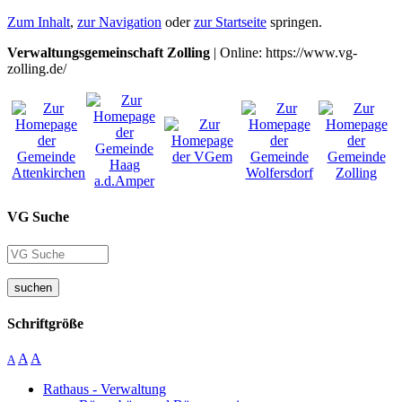
Zum Inhalt
,
zur Navigation
oder
zur Startseite
springen.
Verwaltungsgemeinschaft Zolling
| Online: https://www.vg-
zolling.de/
VG Suche
suchen
Schriftgröße
A
A
A
Rathaus - Verwaltung