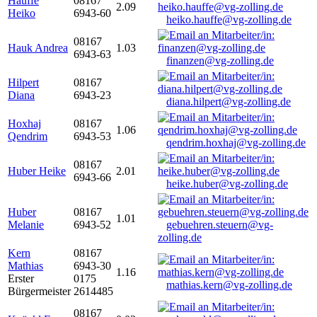
Hauffe
08167
2.09
Heiko
6943-60
heiko.hauffe@vg-zolling.de
08167
Hauk Andrea
1.03
6943-63
finanzen@vg-zolling.de
Hilpert
08167
Diana
6943-23
diana.hilpert@vg-zolling.de
Hoxhaj
08167
1.06
Qendrim
6943-53
qendrim.hoxhaj@vg-zolling.de
08167
Huber Heike
2.01
6943-66
heike.huber@vg-zolling.de
Huber
08167
1.01
Melanie
6943-52
gebuehren.steuern@vg-
zolling.de
Kern
08167
Mathias
6943-30
1.16
Erster
0175
mathias.kern@vg-zolling.de
Bürgermeister
2614485
08167