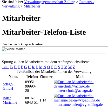
Sie sind hier:
Verwaltungsgemeinschaft Zolling
>
Rathaus -
Verwaltung
>
Mitarbeiter
Mitarbeiter
Mitarbeiter-Telefon-Liste
Sprung zu den Mitarbeitern mit dem Anfangsbuchstaben:
a
B
D
E
F
G
H
K
L
M
N
O
P
R
S
T
V
W
Z
Telefonliste der Mitarbeiter/innen der Verwaltung
Name
Telefon
Zimmer
Mail
09951
actago
99990-
GmbH
20
datenschutz@actago.de
Baier
08167
1.14
Marianne
6943-51
marianne.baier@vg-zolling.de