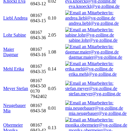
Knöckl Eva
0.02
6943-12
eva.knoeckl@vg-zolling.de
08167
Liebl Andrea
0.10
6943-15
andrea.liebl@vg-zolling.de
08167
Lohr Sabine
2.05
6943-36
sabine.lohr@vg-zolling.de
Maier
08167
1.08
Dagmar
6943-16
dagmar.maier@vg-zolling.de
08167
Mehl Erika
0.14
6943-35
erika.mehl@vg-zolling.de
08167
6943-50
Meyer Stefan
0.05
0170
stefan.meyer@vg-zolling.de
7942402
Neugebauer
08167
0.01
Mia
6943-58
mia.neugebauer@vg-zolling.de
Obermeier
08167
0.13
Monika
6943-42
monika.obermeier@vg-