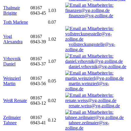
Thalmair
08167
1.03
Brigitte
6943-45
finanzen@vg-zolling.de
Toth Marlene
0.07
Vogl
08167
1.02
Alexandra
6943-39
vollstreckungsstelle@vg-
zolling.de
Vrhovnik
08167
1.07
Daniel
6943-37
daniel.vrhovnik@vg-zolling.de
Weinzierl
08167
0.05
Martin
6943-56
martin.weinzierl@vg-
zolling.de
08167
Weiß Renate
0.02
6943-12
renate.weiss@vg-zolling.de
Zeilmaier
08167
0.12
Tahnee
6943-41
tahnee.zeilmaier@vg-
zolling.de