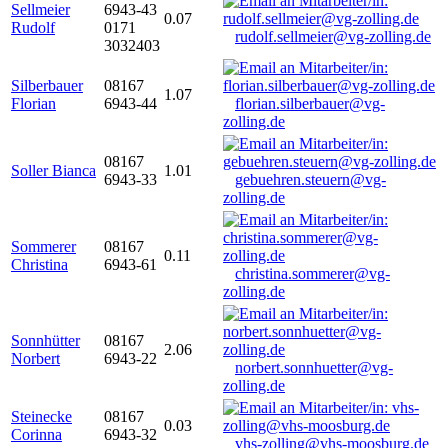
Sellmeier
6943-43
0.07
Rudolf
0171
rudolf.sellmeier@vg-zolling.de
3032403
Silberbauer
08167
1.07
Florian
6943-44
florian.silberbauer@vg-
zolling.de
08167
Soller Bianca
1.01
6943-33
gebuehren.steuern@vg-
zolling.de
Sommerer
08167
0.11
Christina
6943-61
christina.sommerer@vg-
zolling.de
Sonnhütter
08167
2.06
Norbert
6943-22
norbert.sonnhuetter@vg-
zolling.de
Steinecke
08167
0.03
Corinna
6943-32
vhs-zolling@vhs-moosburg.de