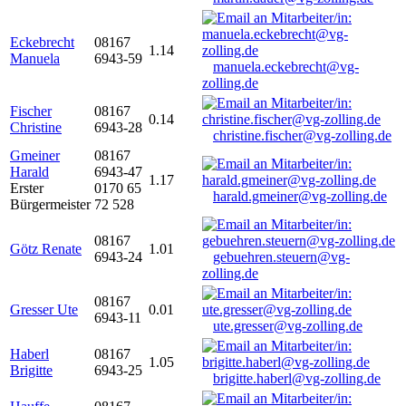
Eckebrecht
08167
1.14
Manuela
6943-59
manuela.eckebrecht@vg-
zolling.de
Fischer
08167
0.14
Christine
6943-28
christine.fischer@vg-zolling.de
Gmeiner
08167
Harald
6943-47
1.17
Erster
0170 65
harald.gmeiner@vg-zolling.de
Bürgermeister
72 528
08167
Götz Renate
1.01
6943-24
gebuehren.steuern@vg-
zolling.de
08167
Gresser Ute
0.01
6943-11
ute.gresser@vg-zolling.de
Haberl
08167
1.05
Brigitte
6943-25
brigitte.haberl@vg-zolling.de