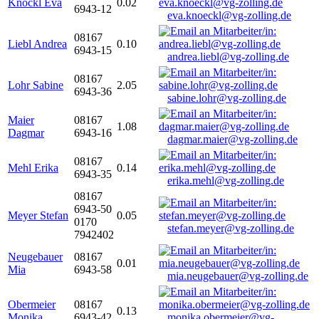
Knöckl Eva
0.02
6943-12
eva.knoeckl@vg-zolling.de
08167
Liebl Andrea
0.10
6943-15
andrea.liebl@vg-zolling.de
08167
Lohr Sabine
2.05
6943-36
sabine.lohr@vg-zolling.de
Maier
08167
1.08
Dagmar
6943-16
dagmar.maier@vg-zolling.de
08167
Mehl Erika
0.14
6943-35
erika.mehl@vg-zolling.de
08167
6943-50
Meyer Stefan
0.05
0170
stefan.meyer@vg-zolling.de
7942402
Neugebauer
08167
0.01
Mia
6943-58
mia.neugebauer@vg-zolling.de
Obermeier
08167
0.13
Monika
6943-42
monika.obermeier@vg-