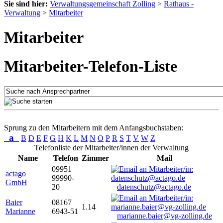
Sie sind hier:
Verwaltungsgemeinschaft Zolling
>
Rathaus -
Verwaltung
>
Mitarbeiter
Mitarbeiter
Mitarbeiter-Telefon-Liste
Sprung zu den Mitarbeitern mit dem Anfangsbuchstaben:
a
B
D
E
F
G
H
K
L
M
N
O
P
R
S
T
V
W
Z
Telefonliste der Mitarbeiter/innen der Verwaltung
Name
Telefon
Zimmer
Mail
09951
actago
99990-
GmbH
20
datenschutz@actago.de
Baier
08167
1.14
Marianne
6943-51
marianne.baier@vg-zolling.de