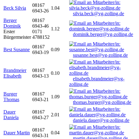
08167
Beck Silvia
1.04
6943-26
silvia.beck@vg-zolling.de
Berger
08167
Dominik
6943-46
1.12
Erster
0171
dominik.berger@vg-zolling.de
Bürgermeister
4788152
08167
Best Susanne
0.09
6943-19
susanne.best@vg-zolling.de
Brandmeier
08167
0.10
Elisabeth
6943-13
elisabeth.brandmeier@vg-
zolling.de
Burger
08167
1.09
Thomas
6943-21
thomas.burger@vg-zolling.de
Dauer
08167
2.01
Daniela
6943-27
daniela.dauer@vg-zolling.de
08167
Dauer Martin
0.04
6943-31
martin.dauer@vg-zolling.de