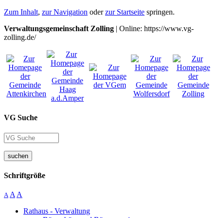
Zum Inhalt
,
zur Navigation
oder
zur Startseite
springen.
Verwaltungsgemeinschaft Zolling
| Online: https://www.vg-
zolling.de/
VG Suche
suchen
Schriftgröße
A
A
A
Rathaus - Verwaltung