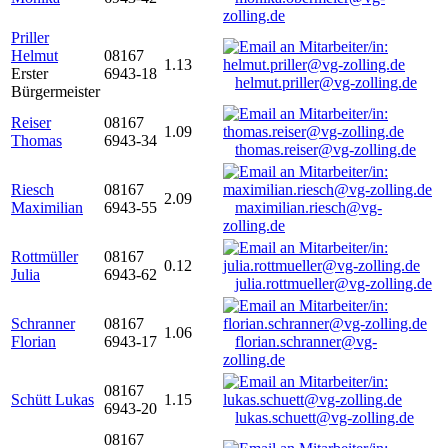
zolling.de
Priller
Helmut
08167
1.13
Erster
6943-18
helmut.priller@vg-zolling.de
Bürgermeister
Reiser
08167
1.09
Thomas
6943-34
thomas.reiser@vg-zolling.de
Riesch
08167
2.09
Maximilian
6943-55
maximilian.riesch@vg-
zolling.de
Rottmüller
08167
0.12
Julia
6943-62
julia.rottmueller@vg-zolling.de
Schranner
08167
1.06
Florian
6943-17
florian.schranner@vg-
zolling.de
08167
Schütt Lukas
1.15
6943-20
lukas.schuett@vg-zolling.de
08167