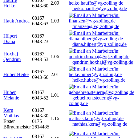
Hauffe
08167
2.09
Heiko
6943-60
heiko.hauffe@vg-zolling.de
08167
Hauk Andrea
1.03
6943-63
finanzen@vg-zolling.de
Hilpert
08167
Diana
6943-23
diana.hilpert@vg-zolling.de
Hoxhaj
08167
1.06
Qendrim
6943-53
qendrim.hoxhaj@vg-zolling.de
08167
Huber Heike
2.01
6943-66
heike.huber@vg-zolling.de
Huber
08167
1.01
Melanie
6943-52
gebuehren.steuern@vg-
zolling.de
Kern
08167
Mathias
6943-30
1.16
Erster
0175
mathias.kern@vg-zolling.de
Bürgermeister
2614485
08167