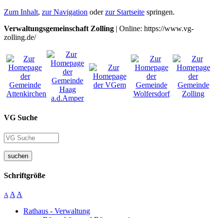
Zum Inhalt
,
zur Navigation
oder
zur Startseite
springen.
Verwaltungsgemeinschaft Zolling
| Online: https://www.vg-
zolling.de/
VG Suche
suchen
Schriftgröße
A
A
A
Rathaus - Verwaltung