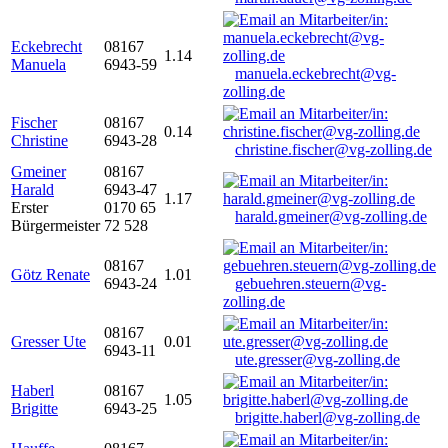
Eckebrecht
08167
1.14
Manuela
6943-59
manuela.eckebrecht@vg-
zolling.de
Fischer
08167
0.14
Christine
6943-28
christine.fischer@vg-zolling.de
Gmeiner
08167
Harald
6943-47
1.17
Erster
0170 65
harald.gmeiner@vg-zolling.de
Bürgermeister
72 528
08167
Götz Renate
1.01
6943-24
gebuehren.steuern@vg-
zolling.de
08167
Gresser Ute
0.01
6943-11
ute.gresser@vg-zolling.de
Haberl
08167
1.05
Brigitte
6943-25
brigitte.haberl@vg-zolling.de