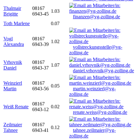
Thalmair
08167
1.03
Brigitte
6943-45
finanzen@vg-zolling.de
Toth Marlene
0.07
Vogl
08167
1.02
Alexandra
6943-39
vollstreckungsstelle@vg-
zolling.de
Vrhovnik
08167
1.07
Daniel
6943-37
daniel.vrhovnik@vg-zolling.de
Weinzierl
08167
0.05
Martin
6943-56
martin.weinzierl@vg-
zolling.de
08167
Weiß Renate
0.02
6943-12
renate.weiss@vg-zolling.de
Zeilmaier
08167
0.12
Tahnee
6943-41
tahnee.zeilmaier@vg-
zolling.de