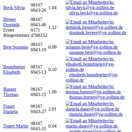
08167
Beck Silvia
1.04
6943-26
silvia.beck@vg-zolling.de
Berger
08167
Dominik
6943-46
1.12
Erster
0171
dominik.berger@vg-zolling.de
Bürgermeister
4788152
08167
Best Susanne
0.09
6943-19
susanne.best@vg-zolling.de
Brandmeier
08167
0.10
Elisabeth
6943-13
elisabeth.brandmeier@vg-
zolling.de
Burger
08167
1.09
Thomas
6943-21
thomas.burger@vg-zolling.de
Dauer
08167
2.01
Daniela
6943-27
daniela.dauer@vg-zolling.de
08167
Dauer Martin
0.04
6943-31
martin.dauer@vg-zolling.de