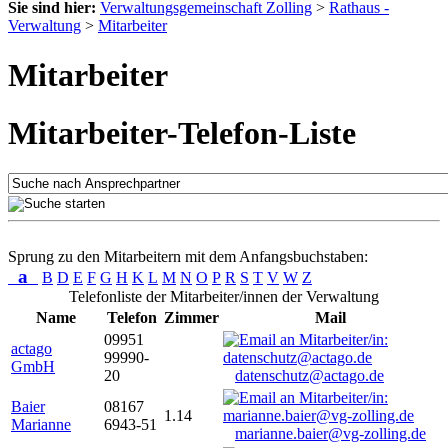
Sie sind hier:
Verwaltungsgemeinschaft Zolling
>
Rathaus -
Verwaltung
>
Mitarbeiter
Mitarbeiter
Mitarbeiter-Telefon-Liste
Sprung zu den Mitarbeitern mit dem Anfangsbuchstaben:
a
B
D
E
F
G
H
K
L
M
N
O
P
R
S
T
V
W
Z
Telefonliste der Mitarbeiter/innen der Verwaltung
Name
Telefon
Zimmer
Mail
09951
actago
99990-
GmbH
20
datenschutz@actago.de
Baier
08167
1.14
Marianne
6943-51
marianne.baier@vg-zolling.de