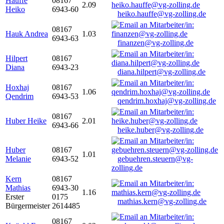
Hauffe
08167
2.09
Heiko
6943-60
heiko.hauffe@vg-zolling.de
08167
Hauk Andrea
1.03
6943-63
finanzen@vg-zolling.de
Hilpert
08167
Diana
6943-23
diana.hilpert@vg-zolling.de
Hoxhaj
08167
1.06
Qendrim
6943-53
qendrim.hoxhaj@vg-zolling.de
08167
Huber Heike
2.01
6943-66
heike.huber@vg-zolling.de
Huber
08167
1.01
Melanie
6943-52
gebuehren.steuern@vg-
zolling.de
Kern
08167
Mathias
6943-30
1.16
Erster
0175
mathias.kern@vg-zolling.de
Bürgermeister
2614485
08167