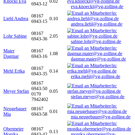
Knöckl Eva
0.02
6943-12
eva.knoeckl@vg-zolling.de
08167
Liebl Andrea
0.10
6943-15
andrea.liebl@vg-zolling.de
08167
Lohr Sabine
2.05
6943-36
sabine.lohr@vg-zolling.de
Maier
08167
1.08
Dagmar
6943-16
dagmar.maier@vg-zolling.de
08167
Mehl Erika
0.14
6943-35
erika.mehl@vg-zolling.de
08167
6943-50
Meyer Stefan
0.05
0170
stefan.meyer@vg-zolling.de
7942402
Neugebauer
08167
0.01
Mia
6943-58
mia.neugebauer@vg-zolling.de
Obermeier
08167
0.13
Monika
6943-42
monika.obermeier@vg-