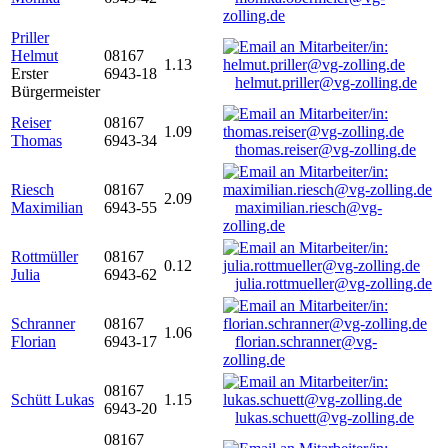
zolling.de
Priller
Helmut
08167
1.13
Erster
6943-18
helmut.priller@vg-zolling.de
Bürgermeister
Reiser
08167
1.09
Thomas
6943-34
thomas.reiser@vg-zolling.de
Riesch
08167
2.09
Maximilian
6943-55
maximilian.riesch@vg-
zolling.de
Rottmüller
08167
0.12
Julia
6943-62
julia.rottmueller@vg-zolling.de
Schranner
08167
1.06
Florian
6943-17
florian.schranner@vg-
zolling.de
08167
Schütt Lukas
1.15
6943-20
lukas.schuett@vg-zolling.de
08167