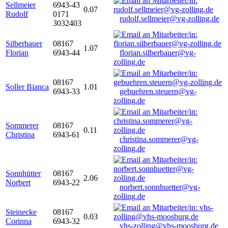
Sellmeier
6943-43
0.07
Rudolf
0171
rudolf.sellmeier@vg-zolling.de
3032403
Silberbauer
08167
1.07
Florian
6943-44
florian.silberbauer@vg-
zolling.de
08167
Soller Bianca
1.01
6943-33
gebuehren.steuern@vg-
zolling.de
Sommerer
08167
0.11
Christina
6943-61
christina.sommerer@vg-
zolling.de
Sonnhütter
08167
2.06
Norbert
6943-22
norbert.sonnhuetter@vg-
zolling.de
Steinecke
08167
0.03
Corinna
6943-32
vhs-zolling@vhs-moosburg.de