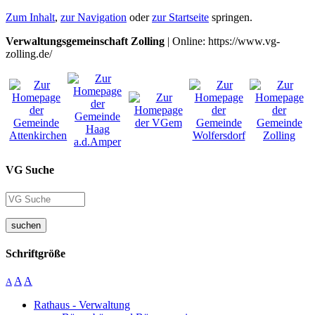
Zum Inhalt
,
zur Navigation
oder
zur Startseite
springen.
Verwaltungsgemeinschaft Zolling
| Online: https://www.vg-
zolling.de/
VG Suche
suchen
Schriftgröße
A
A
A
Rathaus - Verwaltung