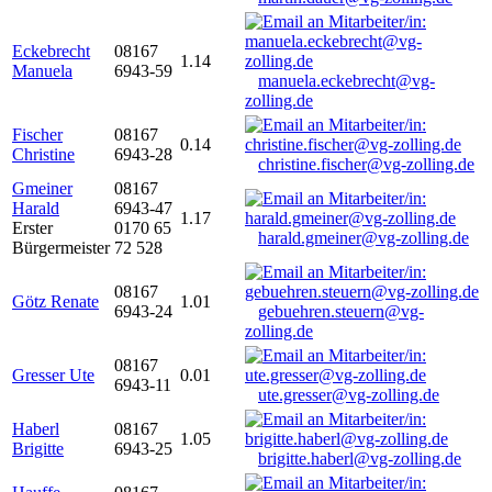
Eckebrecht
08167
1.14
Manuela
6943-59
manuela.eckebrecht@vg-
zolling.de
Fischer
08167
0.14
Christine
6943-28
christine.fischer@vg-zolling.de
Gmeiner
08167
Harald
6943-47
1.17
Erster
0170 65
harald.gmeiner@vg-zolling.de
Bürgermeister
72 528
08167
Götz Renate
1.01
6943-24
gebuehren.steuern@vg-
zolling.de
08167
Gresser Ute
0.01
6943-11
ute.gresser@vg-zolling.de
Haberl
08167
1.05
Brigitte
6943-25
brigitte.haberl@vg-zolling.de