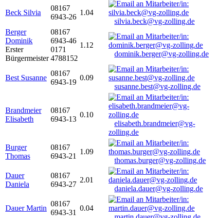
08167
Beck Silvia
1.04
6943-26
silvia.beck@vg-zolling.de
Berger
08167
Dominik
6943-46
1.12
Erster
0171
dominik.berger@vg-zolling.de
Bürgermeister
4788152
08167
Best Susanne
0.09
6943-19
susanne.best@vg-zolling.de
Brandmeier
08167
0.10
Elisabeth
6943-13
elisabeth.brandmeier@vg-
zolling.de
Burger
08167
1.09
Thomas
6943-21
thomas.burger@vg-zolling.de
Dauer
08167
2.01
Daniela
6943-27
daniela.dauer@vg-zolling.de
08167
Dauer Martin
0.04
6943-31
martin.dauer@vg-zolling.de