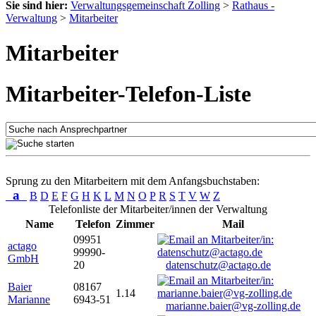
Sie sind hier:
Verwaltungsgemeinschaft Zolling
>
Rathaus -
Verwaltung
>
Mitarbeiter
Mitarbeiter
Mitarbeiter-Telefon-Liste
Sprung zu den Mitarbeitern mit dem Anfangsbuchstaben:
a
B
D
E
F
G
H
K
L
M
N
O
P
R
S
T
V
W
Z
Telefonliste der Mitarbeiter/innen der Verwaltung
Name
Telefon
Zimmer
Mail
09951
actago
99990-
GmbH
20
datenschutz@actago.de
Baier
08167
1.14
Marianne
6943-51
marianne.baier@vg-zolling.de