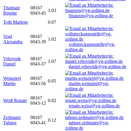
Thalmair
08167
1.03
Brigitte
6943-45
finanzen@vg-zolling.de
Toth Marlene
0.07
Vogl
08167
1.02
Alexandra
6943-39
vollstreckungsstelle@vg-
zolling.de
Vrhovnik
08167
1.07
Daniel
6943-37
daniel.vrhovnik@vg-zolling.de
Weinzierl
08167
0.05
Martin
6943-56
martin.weinzierl@vg-
zolling.de
08167
Weiß Renate
0.02
6943-12
renate.weiss@vg-zolling.de
Zeilmaier
08167
0.12
Tahnee
6943-41
tahnee.zeilmaier@vg-
zolling.de