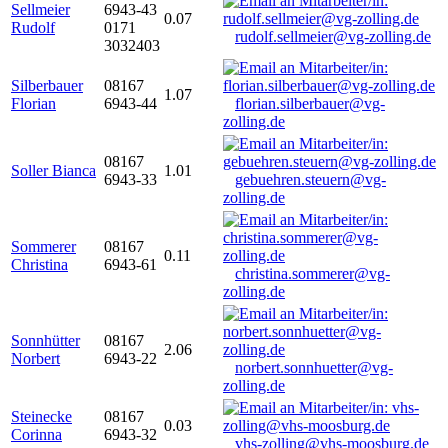
Sellmeier
6943-43
0.07
Rudolf
0171
rudolf.sellmeier@vg-zolling.de
3032403
Silberbauer
08167
1.07
Florian
6943-44
florian.silberbauer@vg-
zolling.de
08167
Soller Bianca
1.01
6943-33
gebuehren.steuern@vg-
zolling.de
Sommerer
08167
0.11
Christina
6943-61
christina.sommerer@vg-
zolling.de
Sonnhütter
08167
2.06
Norbert
6943-22
norbert.sonnhuetter@vg-
zolling.de
Steinecke
08167
0.03
Corinna
6943-32
vhs-zolling@vhs-moosburg.de