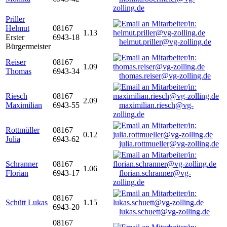
zolling.de
Priller
Helmut
08167
1.13
Erster
6943-18
helmut.priller@vg-zolling.de
Bürgermeister
Reiser
08167
1.09
Thomas
6943-34
thomas.reiser@vg-zolling.de
Riesch
08167
2.09
Maximilian
6943-55
maximilian.riesch@vg-
zolling.de
Rottmüller
08167
0.12
Julia
6943-62
julia.rottmueller@vg-zolling.de
Schranner
08167
1.06
Florian
6943-17
florian.schranner@vg-
zolling.de
08167
Schütt Lukas
1.15
6943-20
lukas.schuett@vg-zolling.de
08167