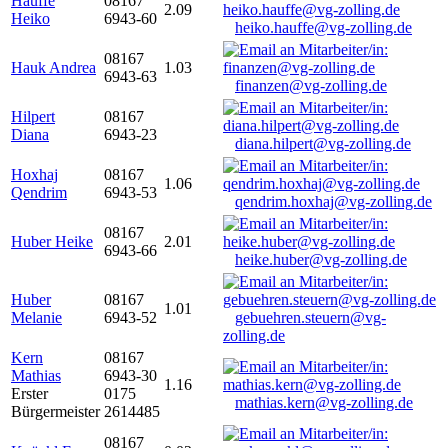
Hauffe
08167
2.09
Heiko
6943-60
heiko.hauffe@vg-zolling.de
08167
Hauk Andrea
1.03
6943-63
finanzen@vg-zolling.de
Hilpert
08167
Diana
6943-23
diana.hilpert@vg-zolling.de
Hoxhaj
08167
1.06
Qendrim
6943-53
qendrim.hoxhaj@vg-zolling.de
08167
Huber Heike
2.01
6943-66
heike.huber@vg-zolling.de
Huber
08167
1.01
Melanie
6943-52
gebuehren.steuern@vg-
zolling.de
Kern
08167
Mathias
6943-30
1.16
Erster
0175
mathias.kern@vg-zolling.de
Bürgermeister
2614485
08167