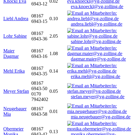
Knöckl Eva
0.02
6943-12
eva.knoeckl@vg-zolling.de
08167
Liebl Andrea
0.10
6943-15
andrea.liebl@vg-zolling.de
08167
Lohr Sabine
2.05
6943-36
sabine.lohr@vg-zolling.de
Maier
08167
1.08
Dagmar
6943-16
dagmar.maier@vg-zolling.de
08167
Mehl Erika
0.14
6943-35
erika.mehl@vg-zolling.de
08167
6943-50
Meyer Stefan
0.05
0170
stefan.meyer@vg-zolling.de
7942402
Neugebauer
08167
0.01
Mia
6943-58
mia.neugebauer@vg-zolling.de
Obermeier
08167
0.13
Monika
6943-42
monika.obermeier@vg-