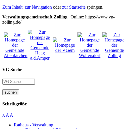
Zum Inhalt
,
zur Navigation
oder
zur Startseite
springen.
Verwaltungsgemeinschaft Zolling
| Online: https://www.vg-
zolling.de/
VG Suche
suchen
Schriftgröße
A
A
A
Rathaus - Verwaltung