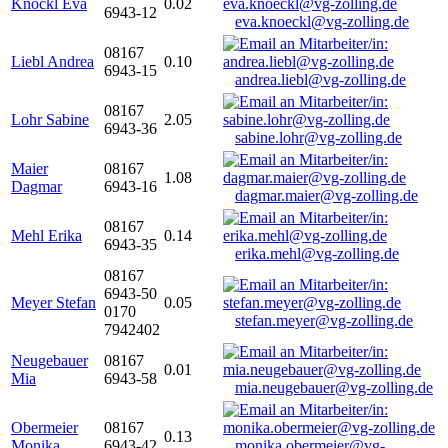
Knöckl Eva
0.02
6943-12
eva.knoeckl@vg-zolling.de
08167
Liebl Andrea
0.10
6943-15
andrea.liebl@vg-zolling.de
08167
Lohr Sabine
2.05
6943-36
sabine.lohr@vg-zolling.de
Maier
08167
1.08
Dagmar
6943-16
dagmar.maier@vg-zolling.de
08167
Mehl Erika
0.14
6943-35
erika.mehl@vg-zolling.de
08167
6943-50
Meyer Stefan
0.05
0170
stefan.meyer@vg-zolling.de
7942402
Neugebauer
08167
0.01
Mia
6943-58
mia.neugebauer@vg-zolling.de
Obermeier
08167
0.13
Monika
6943-42
monika.obermeier@vg-