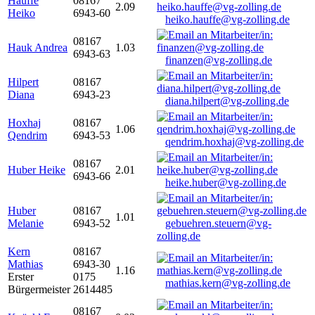
Hauffe
08167
2.09
Heiko
6943-60
heiko.hauffe@vg-zolling.de
08167
Hauk Andrea
1.03
6943-63
finanzen@vg-zolling.de
Hilpert
08167
Diana
6943-23
diana.hilpert@vg-zolling.de
Hoxhaj
08167
1.06
Qendrim
6943-53
qendrim.hoxhaj@vg-zolling.de
08167
Huber Heike
2.01
6943-66
heike.huber@vg-zolling.de
Huber
08167
1.01
Melanie
6943-52
gebuehren.steuern@vg-
zolling.de
Kern
08167
Mathias
6943-30
1.16
Erster
0175
mathias.kern@vg-zolling.de
Bürgermeister
2614485
08167