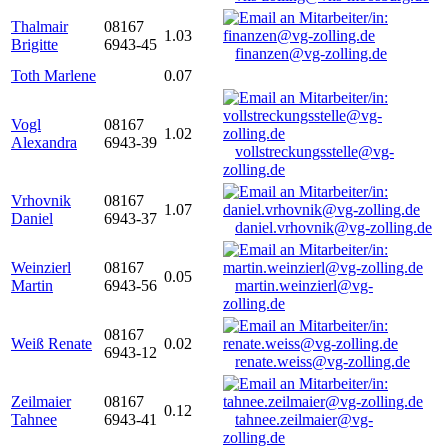
Thalmair
08167
1.03
Brigitte
6943-45
finanzen@vg-zolling.de
Toth Marlene
0.07
Vogl
08167
1.02
Alexandra
6943-39
vollstreckungsstelle@vg-
zolling.de
Vrhovnik
08167
1.07
Daniel
6943-37
daniel.vrhovnik@vg-zolling.de
Weinzierl
08167
0.05
Martin
6943-56
martin.weinzierl@vg-
zolling.de
08167
Weiß Renate
0.02
6943-12
renate.weiss@vg-zolling.de
Zeilmaier
08167
0.12
Tahnee
6943-41
tahnee.zeilmaier@vg-
zolling.de