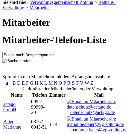
Sie sind hier:
Verwaltungsgemeinschaft Zolling
>
Rathaus -
Verwaltung
>
Mitarbeiter
Mitarbeiter
Mitarbeiter-Telefon-Liste
Sprung zu den Mitarbeitern mit dem Anfangsbuchstaben:
a
B
D
E
F
G
H
K
L
M
N
O
P
R
S
T
V
W
Z
Telefonliste der Mitarbeiter/innen der Verwaltung
Name
Telefon
Zimmer
Mail
09951
actago
99990-
GmbH
20
datenschutz@actago.de
Baier
08167
1.14
Marianne
6943-51
marianne.baier@vg-zolling.de