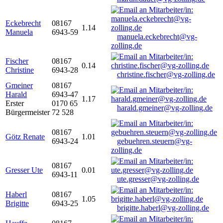
Eckebrecht
08167
1.14
Manuela
6943-59
manuela.eckebrecht@vg-
zolling.de
Fischer
08167
0.14
Christine
6943-28
christine.fischer@vg-zolling.de
Gmeiner
08167
Harald
6943-47
1.17
Erster
0170 65
harald.gmeiner@vg-zolling.de
Bürgermeister
72 528
08167
Götz Renate
1.01
6943-24
gebuehren.steuern@vg-
zolling.de
08167
Gresser Ute
0.01
6943-11
ute.gresser@vg-zolling.de
Haberl
08167
1.05
Brigitte
6943-25
brigitte.haberl@vg-zolling.de