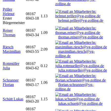
zolling.de
Priller
Helmut
08167
1.13
Erster
6943-18
helmut.priller@vg-zolling.de
Bürgermeister
Reiser
08167
1.09
Thomas
6943-34
thomas.reiser@vg-zolling.de
Riesch
08167
2.09
Maximilian
6943-55
maximilian.riesch@vg-
zolling.de
Rottmüller
08167
0.12
Julia
6943-62
julia.rottmueller@vg-zolling.de
Schranner
08167
1.06
Florian
6943-17
florian.schranner@vg-
zolling.de
08167
Schütt Lukas
1.15
6943-20
lukas.schuett@vg-zolling.de
08167