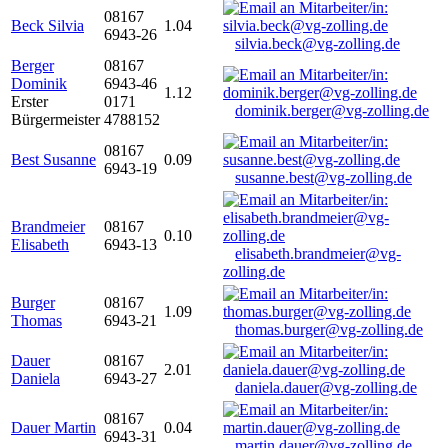
08167
Beck Silvia
1.04
6943-26
silvia.beck@vg-zolling.de
Berger
08167
Dominik
6943-46
1.12
Erster
0171
dominik.berger@vg-zolling.de
Bürgermeister
4788152
08167
Best Susanne
0.09
6943-19
susanne.best@vg-zolling.de
Brandmeier
08167
0.10
Elisabeth
6943-13
elisabeth.brandmeier@vg-
zolling.de
Burger
08167
1.09
Thomas
6943-21
thomas.burger@vg-zolling.de
Dauer
08167
2.01
Daniela
6943-27
daniela.dauer@vg-zolling.de
08167
Dauer Martin
0.04
6943-31
martin.dauer@vg-zolling.de