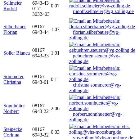
Sellmeier
6943-43
0.07
Rudolf
0171
rudolf.sellmeier@vg-zolling.de
3032403
Silberbauer
08167
1.07
Florian
6943-44
florian.silberbauer@vg-
zolling.de
08167
Soller Bianca
1.01
6943-33
gebuehren.steuern@vg-
zolling.de
Sommerer
08167
0.11
Christina
6943-61
christina.sommerer@vg-
zolling.de
Sonnhütter
08167
2.06
Norbert
6943-22
norbert.sonnhuetter@vg-
zolling.de
Steinecke
08167
0.03
Corinna
6943-32
vhs-zolling@vhs-moosburg.de