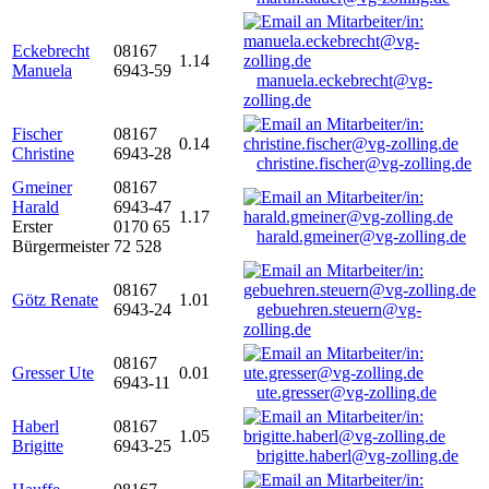
Eckebrecht
08167
1.14
Manuela
6943-59
manuela.eckebrecht@vg-
zolling.de
Fischer
08167
0.14
Christine
6943-28
christine.fischer@vg-zolling.de
Gmeiner
08167
Harald
6943-47
1.17
Erster
0170 65
harald.gmeiner@vg-zolling.de
Bürgermeister
72 528
08167
Götz Renate
1.01
6943-24
gebuehren.steuern@vg-
zolling.de
08167
Gresser Ute
0.01
6943-11
ute.gresser@vg-zolling.de
Haberl
08167
1.05
Brigitte
6943-25
brigitte.haberl@vg-zolling.de