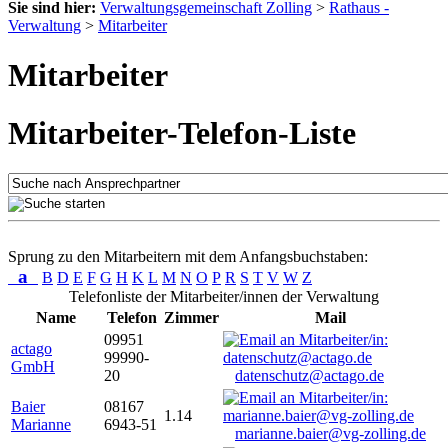
Sie sind hier:
Verwaltungsgemeinschaft Zolling
>
Rathaus -
Verwaltung
>
Mitarbeiter
Mitarbeiter
Mitarbeiter-Telefon-Liste
Sprung zu den Mitarbeitern mit dem Anfangsbuchstaben:
a
B
D
E
F
G
H
K
L
M
N
O
P
R
S
T
V
W
Z
Telefonliste der Mitarbeiter/innen der Verwaltung
Name
Telefon
Zimmer
Mail
09951
actago
99990-
GmbH
20
datenschutz@actago.de
Baier
08167
1.14
Marianne
6943-51
marianne.baier@vg-zolling.de