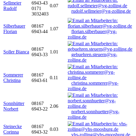
Sellmeier
6943-43
0.07
Rudolf
0171
rudolf.sellmeier@vg-zolling.de
3032403
Silberbauer
08167
1.07
Florian
6943-44
florian.silberbauer@vg-
zolling.de
08167
Soller Bianca
1.01
6943-33
gebuehren.steuern@vg-
zolling.de
Sommerer
08167
0.11
Christina
6943-61
christina.sommerer@vg-
zolling.de
Sonnhütter
08167
2.06
Norbert
6943-22
norbert.sonnhuetter@vg-
zolling.de
Steinecke
08167
0.03
Corinna
6943-32
vhs-zolling@vhs-moosburg.de