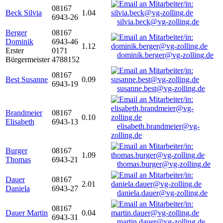
08167
Beck Silvia
1.04
6943-26
silvia.beck@vg-zolling.de
Berger
08167
Dominik
6943-46
1.12
Erster
0171
dominik.berger@vg-zolling.de
Bürgermeister
4788152
08167
Best Susanne
0.09
6943-19
susanne.best@vg-zolling.de
Brandmeier
08167
0.10
Elisabeth
6943-13
elisabeth.brandmeier@vg-
zolling.de
Burger
08167
1.09
Thomas
6943-21
thomas.burger@vg-zolling.de
Dauer
08167
2.01
Daniela
6943-27
daniela.dauer@vg-zolling.de
08167
Dauer Martin
0.04
6943-31
martin.dauer@vg-zolling.de