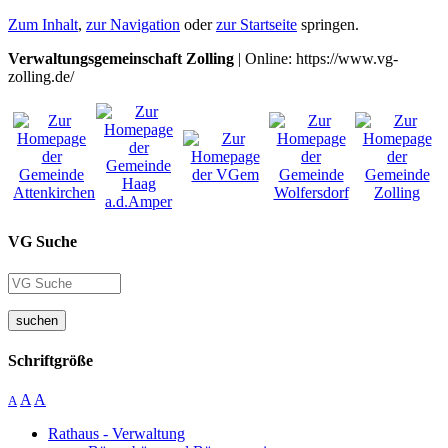
Zum Inhalt
,
zur Navigation
oder
zur Startseite
springen.
Verwaltungsgemeinschaft Zolling
| Online: https://www.vg-
zolling.de/
VG Suche
suchen
Schriftgröße
A
A
A
Rathaus - Verwaltung