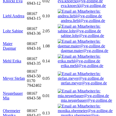
Knöckl Eva
0.02
6943-12
eva.knoeckl@vg-zolling.de
08167
Liebl Andrea
0.10
6943-15
andrea.liebl@vg-zolling.de
08167
Lohr Sabine
2.05
6943-36
sabine.lohr@vg-zolling.de
Maier
08167
1.08
Dagmar
6943-16
dagmar.maier@vg-zolling.de
08167
Mehl Erika
0.14
6943-35
erika.mehl@vg-zolling.de
08167
6943-50
Meyer Stefan
0.05
0170
stefan.meyer@vg-zolling.de
7942402
Neugebauer
08167
0.01
Mia
6943-58
mia.neugebauer@vg-zolling.de
Obermeier
08167
0.13
Monika
6943-42
monika.obermeier@vg-