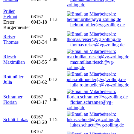
zolling.de
Priller
Helmut
08167
1.13
Erster
6943-18
helmut.priller@vg-zolling.de
Bürgermeister
Reiser
08167
1.09
Thomas
6943-34
thomas.reiser@vg-zolling.de
Riesch
08167
2.09
Maximilian
6943-55
maximilian.riesch@vg-
zolling.de
Rottmüller
08167
0.12
Julia
6943-62
julia.rottmueller@vg-zolling.de
Schranner
08167
1.06
Florian
6943-17
florian.schranner@vg-
zolling.de
08167
Schütt Lukas
1.15
6943-20
lukas.schuett@vg-zolling.de
08167