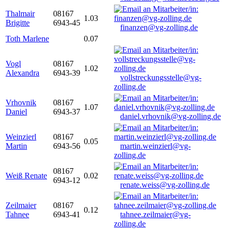
Thalmair
08167
1.03
Brigitte
6943-45
finanzen@vg-zolling.de
Toth Marlene
0.07
Vogl
08167
1.02
Alexandra
6943-39
vollstreckungsstelle@vg-
zolling.de
Vrhovnik
08167
1.07
Daniel
6943-37
daniel.vrhovnik@vg-zolling.de
Weinzierl
08167
0.05
Martin
6943-56
martin.weinzierl@vg-
zolling.de
08167
Weiß Renate
0.02
6943-12
renate.weiss@vg-zolling.de
Zeilmaier
08167
0.12
Tahnee
6943-41
tahnee.zeilmaier@vg-
zolling.de