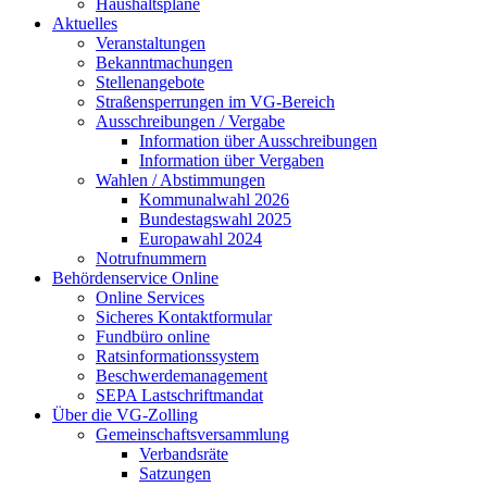
Haushaltspläne
Aktuelles
Veranstaltungen
Bekanntmachungen
Stellenangebote
Straßensperrungen im VG-Bereich
Ausschreibungen / Vergabe
Information über Ausschreibungen
Information über Vergaben
Wahlen / Abstimmungen
Kommunalwahl 2026
Bundestagswahl 2025
Europawahl 2024
Notrufnummern
Behördenservice Online
Online Services
Sicheres Kontaktformular
Fundbüro online
Ratsinformationssystem
Beschwerdemanagement
SEPA Lastschriftmandat
Über die VG-Zolling
Gemeinschaftsversammlung
Verbandsräte
Satzungen