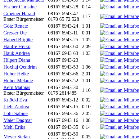
Fischer Christine
08167 6943-28
0.14
Gmeiner Harald
08167 6943-47
1.17
Erster Bürgermeister
0170 65 72 528
Götz Renate
08167 6943-24
1.01
Gresser Ute
08167 6943-11
0.01
Haberl Brigitte
08167 6943-25
1.05
Hauffe Heiko
08167 6943-60
2.09
Hauk Andrea
08167 6943-63
1.03
Hilpert Diana
08167 6943-23
Hoxhaj Qendrim
08167 6943-53
1.06
Huber Heike
08167 6943-66
2.01
Huber Melanie
08167 6943-52
1.01
Kern Mathias
08167 6943-30
1.16
Erster Bürgermeister
0175 2614485
Knöckl Eva
08167 6943-12
0.02
Liebl Andrea
08167 6943-15
0.10
Lohr Sabine
08167 6943-36
2.05
Maier Dagmar
08167 6943-16
1.08
Mehl Erika
08167 6943-35
0.14
08167 6943-50
Meyer Stefan
0.05