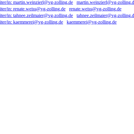
martin.weinzierl@vg-zolling.
renate.weiss@vg-zolling.de
tahnee.zeilmaier@vg-zolling.
kaemmerei@vg-zolling.de