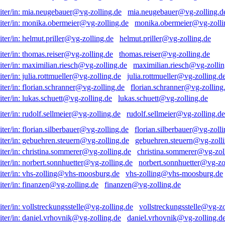
mia.neugebauer@vg-zolling.d
monika.obermeier@vg-zolli
helmut.priller@vg-zolling.de
thomas.reiser@vg-zolling.de
maximilian.riesch@vg-zollin
julia.rottmueller@vg-zolling.d
florian.schranner@vg-zolling
lukas.schuett@vg-zolling.de
rudolf.sellmeier@vg-zolling.de
florian.silberbauer@vg-zolli
gebuehren.steuern@vg-zolli
christina.sommerer@vg-zol
norbert.sonnhuetter@vg-zo
vhs-zolling@vhs-moosburg.de
finanzen@vg-zolling.de
vollstreckungsstelle@vg-zo
daniel.vrhovnik@vg-zolling.d