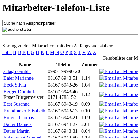
Mitarbeiter-Telefon-Liste
Sprung zu den Mitarbeitern mit dem Anfangsbuchstaben:
a
B
D
E
F
G
H
K
L
M
N
O
P
R
S
T
V
W
Z
Telefonliste der M
Name
Telefon
Zimmer
actago GmbH
09951 99990-20
Baier Marianne
08167 6943-51
1.14
Beck Silvia
08167 6943-26
1.04
Berger Dominik
08167 6943-46
1.12
Erster Bürgermeister
0171 4788152
Best Susanne
08167 6943-19
0.09
Brandmeier Elisabeth
08167 6943-13
0.10
Burger Thomas
08167 6943-21
1.09
Dauer Daniela
08167 6943-27
2.01
Dauer Martin
08167 6943-31
0.04
Eckebrecht Manuela
08167 6943-59
1.14