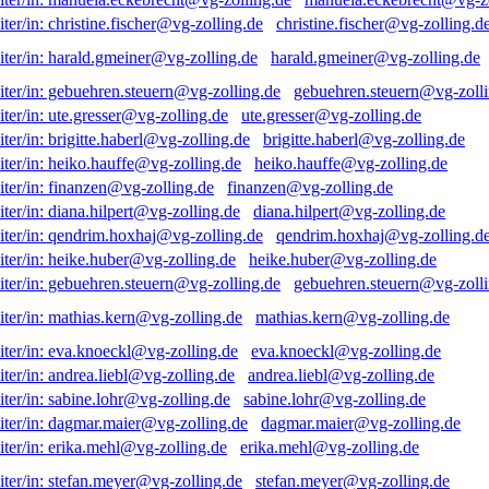
christine.fischer@vg-zolling.d
harald.gmeiner@vg-zolling.de
gebuehren.steuern@vg-zolli
ute.gresser@vg-zolling.de
brigitte.haberl@vg-zolling.de
heiko.hauffe@vg-zolling.de
finanzen@vg-zolling.de
diana.hilpert@vg-zolling.de
qendrim.hoxhaj@vg-zolling.d
heike.huber@vg-zolling.de
gebuehren.steuern@vg-zolli
mathias.kern@vg-zolling.de
eva.knoeckl@vg-zolling.de
andrea.liebl@vg-zolling.de
sabine.lohr@vg-zolling.de
dagmar.maier@vg-zolling.de
erika.mehl@vg-zolling.de
stefan.meyer@vg-zolling.de