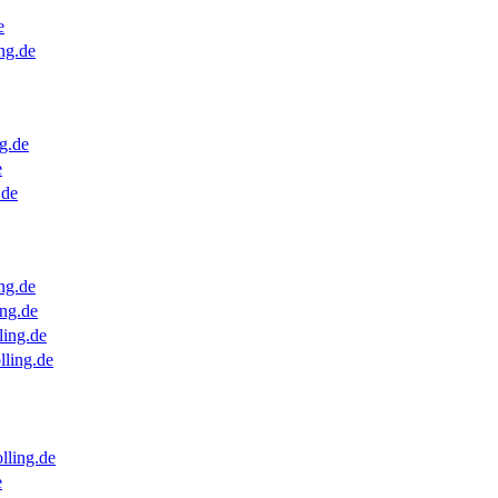
e
ng.de
g.de
e
.de
ng.de
ng.de
ling.de
lling.de
lling.de
e