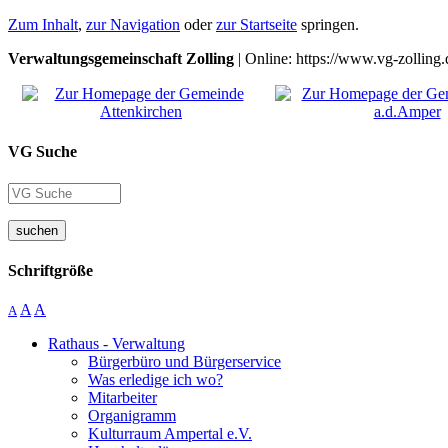
Zum Inhalt
,
zur Navigation
oder
zur Startseite
springen.
Verwaltungsgemeinschaft Zolling
| Online: https://www.vg-zolling.
VG Suche
suchen
Schriftgröße
A
A
A
Rathaus - Verwaltung
Bürgerbüro und Bürgerservice
Was erledige ich wo?
Mitarbeiter
Organigramm
Kulturraum Ampertal e.V.