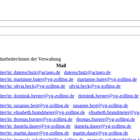
itarbeiter/innen der Verwaltung
Mail
datenschutz@actago.de
marianne.baier@vg-zolling.de
silvia.beck@vg-zolling.de
dominik.berger@vg-zolling.de
susanne.best@vg-zolling.de
elisabeth.brandmeier@vg-
thomas.burger@vg-zolling.de
daniela.dauer@vg-zolling.de
martin.dauer@vg-zolling.de
manuela.eckebrecht@vg-zo