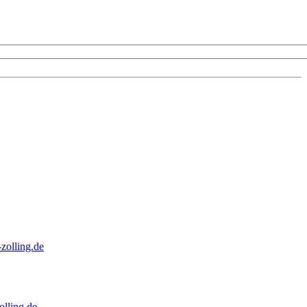
zolling.de
lling.de