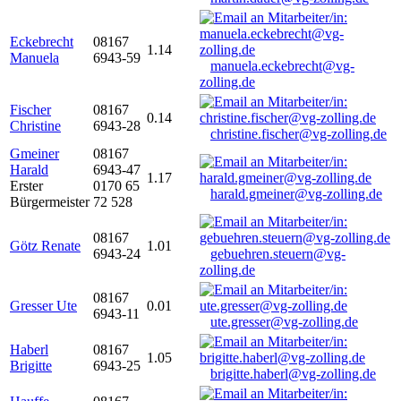
Eckebrecht
08167
1.14
Manuela
6943-59
manuela.eckebrecht@vg-
zolling.de
Fischer
08167
0.14
Christine
6943-28
christine.fischer@vg-zolling.de
Gmeiner
08167
Harald
6943-47
1.17
Erster
0170 65
harald.gmeiner@vg-zolling.de
Bürgermeister
72 528
08167
Götz Renate
1.01
6943-24
gebuehren.steuern@vg-
zolling.de
08167
Gresser Ute
0.01
6943-11
ute.gresser@vg-zolling.de
Haberl
08167
1.05
Brigitte
6943-25
brigitte.haberl@vg-zolling.de