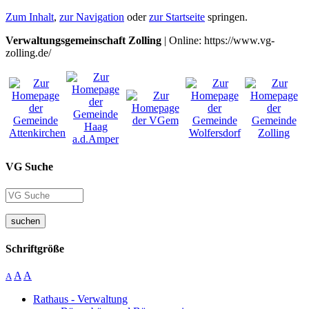
Zum Inhalt
,
zur Navigation
oder
zur Startseite
springen.
Verwaltungsgemeinschaft Zolling
| Online: https://www.vg-
zolling.de/
VG Suche
suchen
Schriftgröße
A
A
A
Rathaus - Verwaltung