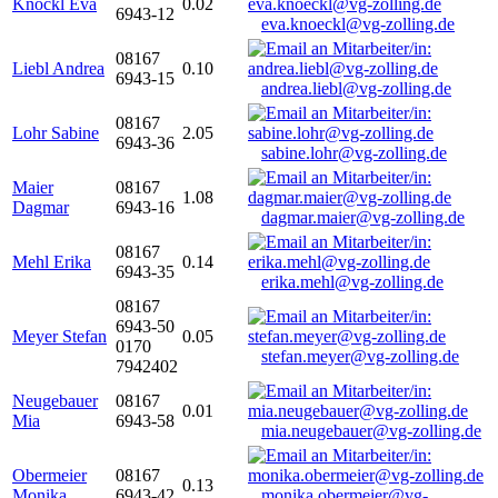
Knöckl Eva
0.02
6943-12
eva.knoeckl@vg-zolling.de
08167
Liebl Andrea
0.10
6943-15
andrea.liebl@vg-zolling.de
08167
Lohr Sabine
2.05
6943-36
sabine.lohr@vg-zolling.de
Maier
08167
1.08
Dagmar
6943-16
dagmar.maier@vg-zolling.de
08167
Mehl Erika
0.14
6943-35
erika.mehl@vg-zolling.de
08167
6943-50
Meyer Stefan
0.05
0170
stefan.meyer@vg-zolling.de
7942402
Neugebauer
08167
0.01
Mia
6943-58
mia.neugebauer@vg-zolling.de
Obermeier
08167
0.13
Monika
6943-42
monika.obermeier@vg-