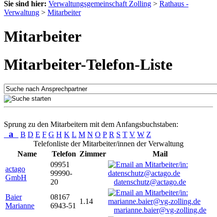
Sie sind hier:
Verwaltungsgemeinschaft Zolling
>
Rathaus -
Verwaltung
>
Mitarbeiter
Mitarbeiter
Mitarbeiter-Telefon-Liste
Sprung zu den Mitarbeitern mit dem Anfangsbuchstaben:
a
B
D
E
F
G
H
K
L
M
N
O
P
R
S
T
V
W
Z
Telefonliste der Mitarbeiter/innen der Verwaltung
Name
Telefon
Zimmer
Mail
09951
actago
99990-
GmbH
20
datenschutz@actago.de
Baier
08167
1.14
Marianne
6943-51
marianne.baier@vg-zolling.de