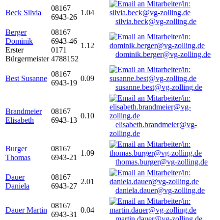
08167
Beck Silvia
1.04
6943-26
silvia.beck@vg-zolling.de
Berger
08167
Dominik
6943-46
1.12
Erster
0171
dominik.berger@vg-zolling.de
Bürgermeister
4788152
08167
Best Susanne
0.09
6943-19
susanne.best@vg-zolling.de
Brandmeier
08167
0.10
Elisabeth
6943-13
elisabeth.brandmeier@vg-
zolling.de
Burger
08167
1.09
Thomas
6943-21
thomas.burger@vg-zolling.de
Dauer
08167
2.01
Daniela
6943-27
daniela.dauer@vg-zolling.de
08167
Dauer Martin
0.04
6943-31
martin.dauer@vg-zolling.de