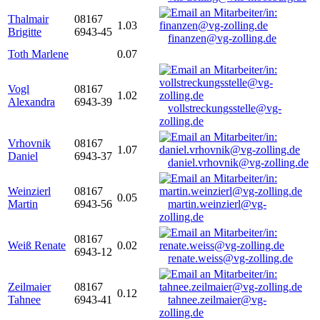
Thalmair
08167
1.03
Brigitte
6943-45
finanzen@vg-zolling.de
Toth Marlene
0.07
Vogl
08167
1.02
Alexandra
6943-39
vollstreckungsstelle@vg-
zolling.de
Vrhovnik
08167
1.07
Daniel
6943-37
daniel.vrhovnik@vg-zolling.de
Weinzierl
08167
0.05
Martin
6943-56
martin.weinzierl@vg-
zolling.de
08167
Weiß Renate
0.02
6943-12
renate.weiss@vg-zolling.de
Zeilmaier
08167
0.12
Tahnee
6943-41
tahnee.zeilmaier@vg-
zolling.de