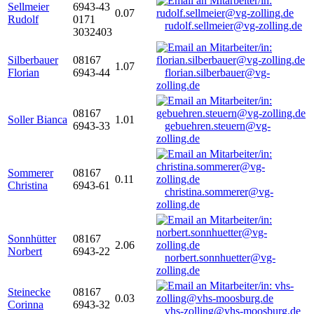
Sellmeier
6943-43
0.07
Rudolf
0171
rudolf.sellmeier@vg-zolling.de
3032403
Silberbauer
08167
1.07
Florian
6943-44
florian.silberbauer@vg-
zolling.de
08167
Soller Bianca
1.01
6943-33
gebuehren.steuern@vg-
zolling.de
Sommerer
08167
0.11
Christina
6943-61
christina.sommerer@vg-
zolling.de
Sonnhütter
08167
2.06
Norbert
6943-22
norbert.sonnhuetter@vg-
zolling.de
Steinecke
08167
0.03
Corinna
6943-32
vhs-zolling@vhs-moosburg.de