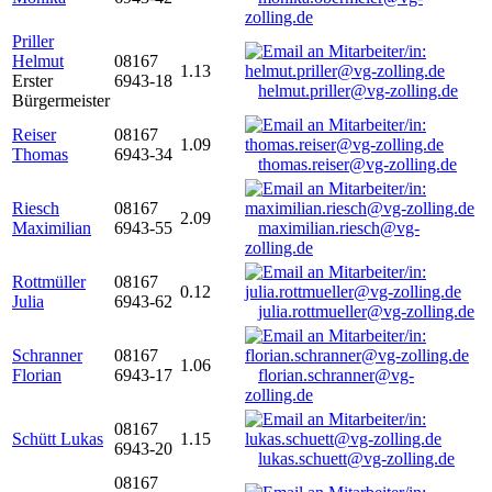
zolling.de
Priller
Helmut
08167
1.13
Erster
6943-18
helmut.priller@vg-zolling.de
Bürgermeister
Reiser
08167
1.09
Thomas
6943-34
thomas.reiser@vg-zolling.de
Riesch
08167
2.09
Maximilian
6943-55
maximilian.riesch@vg-
zolling.de
Rottmüller
08167
0.12
Julia
6943-62
julia.rottmueller@vg-zolling.de
Schranner
08167
1.06
Florian
6943-17
florian.schranner@vg-
zolling.de
08167
Schütt Lukas
1.15
6943-20
lukas.schuett@vg-zolling.de
08167