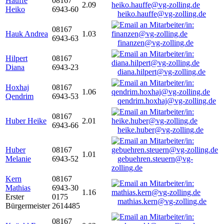
Hauffe
08167
2.09
Heiko
6943-60
heiko.hauffe@vg-zolling.de
08167
Hauk Andrea
1.03
6943-63
finanzen@vg-zolling.de
Hilpert
08167
Diana
6943-23
diana.hilpert@vg-zolling.de
Hoxhaj
08167
1.06
Qendrim
6943-53
qendrim.hoxhaj@vg-zolling.de
08167
Huber Heike
2.01
6943-66
heike.huber@vg-zolling.de
Huber
08167
1.01
Melanie
6943-52
gebuehren.steuern@vg-
zolling.de
Kern
08167
Mathias
6943-30
1.16
Erster
0175
mathias.kern@vg-zolling.de
Bürgermeister
2614485
08167