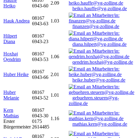
Hauffe
08167
2.09
Heiko
6943-60
heiko.hauffe@vg-zolling.de
08167
Hauk Andrea
1.03
6943-63
finanzen@vg-zolling.de
Hilpert
08167
Diana
6943-23
diana.hilpert@vg-zolling.de
Hoxhaj
08167
1.06
Qendrim
6943-53
qendrim.hoxhaj@vg-zolling.de
08167
Huber Heike
2.01
6943-66
heike.huber@vg-zolling.de
Huber
08167
1.01
Melanie
6943-52
gebuehren.steuern@vg-
zolling.de
Kern
08167
Mathias
6943-30
1.16
Erster
0175
mathias.kern@vg-zolling.de
Bürgermeister
2614485
08167