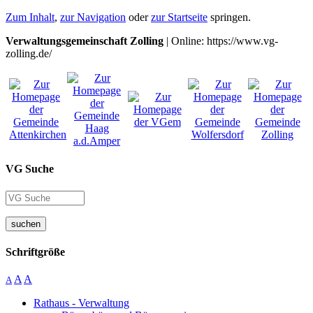
Zum Inhalt
,
zur Navigation
oder
zur Startseite
springen.
Verwaltungsgemeinschaft Zolling
| Online: https://www.vg-
zolling.de/
VG Suche
suchen
Schriftgröße
A
A
A
Rathaus - Verwaltung