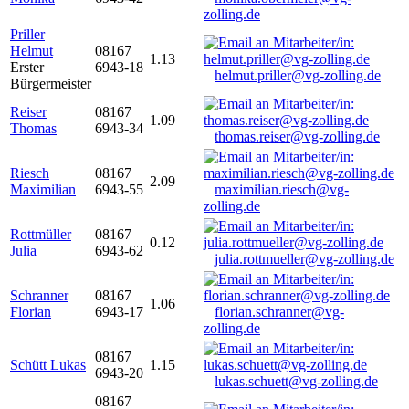
zolling.de
Priller
Helmut
08167
1.13
Erster
6943-18
helmut.priller@vg-zolling.de
Bürgermeister
Reiser
08167
1.09
Thomas
6943-34
thomas.reiser@vg-zolling.de
Riesch
08167
2.09
Maximilian
6943-55
maximilian.riesch@vg-
zolling.de
Rottmüller
08167
0.12
Julia
6943-62
julia.rottmueller@vg-zolling.de
Schranner
08167
1.06
Florian
6943-17
florian.schranner@vg-
zolling.de
08167
Schütt Lukas
1.15
6943-20
lukas.schuett@vg-zolling.de
08167