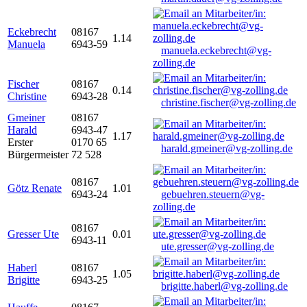
Eckebrecht
08167
1.14
Manuela
6943-59
manuela.eckebrecht@vg-
zolling.de
Fischer
08167
0.14
Christine
6943-28
christine.fischer@vg-zolling.de
Gmeiner
08167
Harald
6943-47
1.17
Erster
0170 65
harald.gmeiner@vg-zolling.de
Bürgermeister
72 528
08167
Götz Renate
1.01
6943-24
gebuehren.steuern@vg-
zolling.de
08167
Gresser Ute
0.01
6943-11
ute.gresser@vg-zolling.de
Haberl
08167
1.05
Brigitte
6943-25
brigitte.haberl@vg-zolling.de