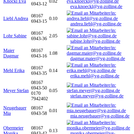
Knöckl Eva
0.02
6943-12
eva.knoeckl@vg-zolling.de
08167
Liebl Andrea
0.10
6943-15
andrea.liebl@vg-zolling.de
08167
Lohr Sabine
2.05
6943-36
sabine.lohr@vg-zolling.de
Maier
08167
1.08
Dagmar
6943-16
dagmar.maier@vg-zolling.de
08167
Mehl Erika
0.14
6943-35
erika.mehl@vg-zolling.de
08167
6943-50
Meyer Stefan
0.05
0170
stefan.meyer@vg-zolling.de
7942402
Neugebauer
08167
0.01
Mia
6943-58
mia.neugebauer@vg-zolling.de
Obermeier
08167
0.13
Monika
6943-42
monika.obermeier@vg-