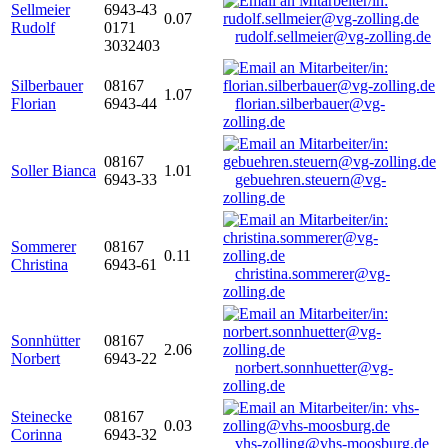
Sellmeier
6943-43
0.07
Rudolf
0171
rudolf.sellmeier@vg-zolling.de
3032403
Silberbauer
08167
1.07
Florian
6943-44
florian.silberbauer@vg-
zolling.de
08167
Soller Bianca
1.01
6943-33
gebuehren.steuern@vg-
zolling.de
Sommerer
08167
0.11
Christina
6943-61
christina.sommerer@vg-
zolling.de
Sonnhütter
08167
2.06
Norbert
6943-22
norbert.sonnhuetter@vg-
zolling.de
Steinecke
08167
0.03
Corinna
6943-32
vhs-zolling@vhs-moosburg.de