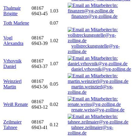
Thalmair
08167
1.03
Brigitte
6943-45
finanzen@vg-zolling.de
Toth Marlene
0.07
Vogl
08167
1.02
Alexandra
6943-39
vollstreckungsstelle@vg-
zolling.de
Vrhovnik
08167
1.07
Daniel
6943-37
daniel.vrhovnik@vg-zolling.de
Weinzierl
08167
0.05
Martin
6943-56
martin.weinzierl@vg-
zolling.de
08167
Weiß Renate
0.02
6943-12
renate.weiss@vg-zolling.de
Zeilmaier
08167
0.12
Tahnee
6943-41
tahnee.zeilmaier@vg-
zolling.de