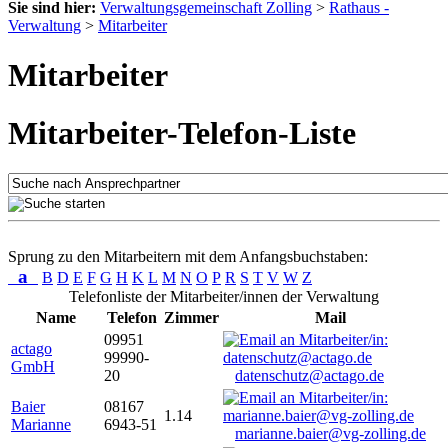
Sie sind hier:
Verwaltungsgemeinschaft Zolling
>
Rathaus -
Verwaltung
>
Mitarbeiter
Mitarbeiter
Mitarbeiter-Telefon-Liste
Sprung zu den Mitarbeitern mit dem Anfangsbuchstaben:
a
B
D
E
F
G
H
K
L
M
N
O
P
R
S
T
V
W
Z
Telefonliste der Mitarbeiter/innen der Verwaltung
Name
Telefon
Zimmer
Mail
09951
actago
99990-
GmbH
20
datenschutz@actago.de
Baier
08167
1.14
Marianne
6943-51
marianne.baier@vg-zolling.de