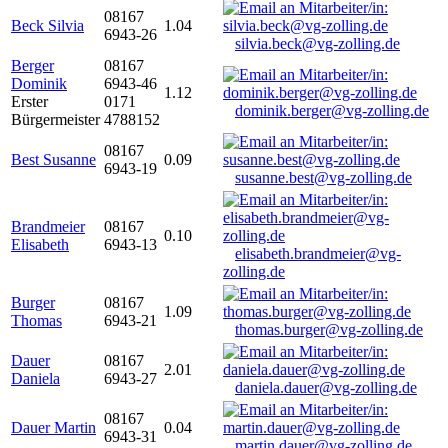
08167
Beck Silvia
1.04
6943-26
silvia.beck@vg-zolling.de
Berger
08167
Dominik
6943-46
1.12
Erster
0171
dominik.berger@vg-zolling.de
Bürgermeister
4788152
08167
Best Susanne
0.09
6943-19
susanne.best@vg-zolling.de
Brandmeier
08167
0.10
Elisabeth
6943-13
elisabeth.brandmeier@vg-
zolling.de
Burger
08167
1.09
Thomas
6943-21
thomas.burger@vg-zolling.de
Dauer
08167
2.01
Daniela
6943-27
daniela.dauer@vg-zolling.de
08167
Dauer Martin
0.04
6943-31
martin.dauer@vg-zolling.de