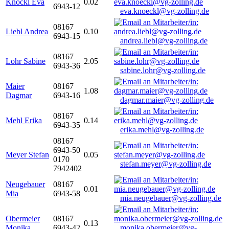
Knöckl Eva
0.02
6943-12
eva.knoeckl@vg-zolling.de
08167
Liebl Andrea
0.10
6943-15
andrea.liebl@vg-zolling.de
08167
Lohr Sabine
2.05
6943-36
sabine.lohr@vg-zolling.de
Maier
08167
1.08
Dagmar
6943-16
dagmar.maier@vg-zolling.de
08167
Mehl Erika
0.14
6943-35
erika.mehl@vg-zolling.de
08167
6943-50
Meyer Stefan
0.05
0170
stefan.meyer@vg-zolling.de
7942402
Neugebauer
08167
0.01
Mia
6943-58
mia.neugebauer@vg-zolling.de
Obermeier
08167
0.13
Monika
6943-42
monika.obermeier@vg-