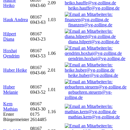
Hauffe
08167
2.09
Heiko
6943-60
heiko.hauffe@vg-zolling.de
08167
Hauk Andrea
1.03
6943-63
finanzen@vg-zolling.de
Hilpert
08167
Diana
6943-23
diana.hilpert@vg-zolling.de
Hoxhaj
08167
1.06
Qendrim
6943-53
qendrim.hoxhaj@vg-zolling.de
08167
Huber Heike
2.01
6943-66
heike.huber@vg-zolling.de
Huber
08167
1.01
Melanie
6943-52
gebuehren.steuern@vg-
zolling.de
Kern
08167
Mathias
6943-30
1.16
Erster
0175
mathias.kern@vg-zolling.de
Bürgermeister
2614485
08167