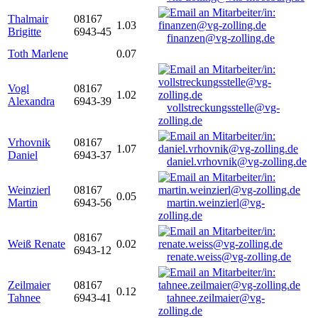
Thalmair
08167
1.03
Brigitte
6943-45
finanzen@vg-zolling.de
Toth Marlene
0.07
Vogl
08167
1.02
Alexandra
6943-39
vollstreckungsstelle@vg-
zolling.de
Vrhovnik
08167
1.07
Daniel
6943-37
daniel.vrhovnik@vg-zolling.de
Weinzierl
08167
0.05
Martin
6943-56
martin.weinzierl@vg-
zolling.de
08167
Weiß Renate
0.02
6943-12
renate.weiss@vg-zolling.de
Zeilmaier
08167
0.12
Tahnee
6943-41
tahnee.zeilmaier@vg-
zolling.de