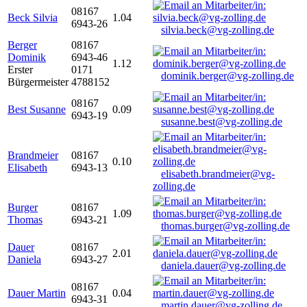
08167
Beck Silvia
1.04
6943-26
silvia.beck@vg-zolling.de
Berger
08167
Dominik
6943-46
1.12
Erster
0171
dominik.berger@vg-zolling.de
Bürgermeister
4788152
08167
Best Susanne
0.09
6943-19
susanne.best@vg-zolling.de
Brandmeier
08167
0.10
Elisabeth
6943-13
elisabeth.brandmeier@vg-
zolling.de
Burger
08167
1.09
Thomas
6943-21
thomas.burger@vg-zolling.de
Dauer
08167
2.01
Daniela
6943-27
daniela.dauer@vg-zolling.de
08167
Dauer Martin
0.04
6943-31
martin.dauer@vg-zolling.de