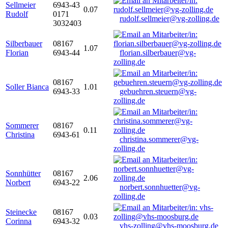
Sellmeier
6943-43
0.07
Rudolf
0171
rudolf.sellmeier@vg-zolling.de
3032403
Silberbauer
08167
1.07
Florian
6943-44
florian.silberbauer@vg-
zolling.de
08167
Soller Bianca
1.01
6943-33
gebuehren.steuern@vg-
zolling.de
Sommerer
08167
0.11
Christina
6943-61
christina.sommerer@vg-
zolling.de
Sonnhütter
08167
2.06
Norbert
6943-22
norbert.sonnhuetter@vg-
zolling.de
Steinecke
08167
0.03
Corinna
6943-32
vhs-zolling@vhs-moosburg.de