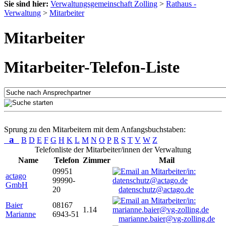
Sie sind hier:
Verwaltungsgemeinschaft Zolling
>
Rathaus -
Verwaltung
>
Mitarbeiter
Mitarbeiter
Mitarbeiter-Telefon-Liste
Sprung zu den Mitarbeitern mit dem Anfangsbuchstaben:
a
B
D
E
F
G
H
K
L
M
N
O
P
R
S
T
V
W
Z
Telefonliste der Mitarbeiter/innen der Verwaltung
Name
Telefon
Zimmer
Mail
09951
actago
99990-
GmbH
20
datenschutz@actago.de
Baier
08167
1.14
Marianne
6943-51
marianne.baier@vg-zolling.de