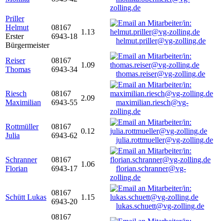
zolling.de
Priller
Helmut
08167
1.13
Erster
6943-18
helmut.priller@vg-zolling.de
Bürgermeister
Reiser
08167
1.09
Thomas
6943-34
thomas.reiser@vg-zolling.de
Riesch
08167
2.09
Maximilian
6943-55
maximilian.riesch@vg-
zolling.de
Rottmüller
08167
0.12
Julia
6943-62
julia.rottmueller@vg-zolling.de
Schranner
08167
1.06
Florian
6943-17
florian.schranner@vg-
zolling.de
08167
Schütt Lukas
1.15
6943-20
lukas.schuett@vg-zolling.de
08167