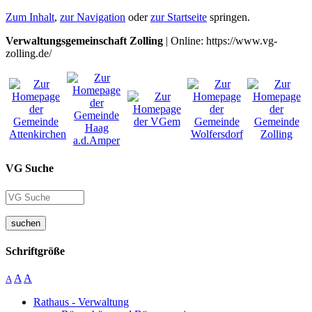
Zum Inhalt
,
zur Navigation
oder
zur Startseite
springen.
Verwaltungsgemeinschaft Zolling
| Online: https://www.vg-
zolling.de/
VG Suche
suchen
Schriftgröße
A
A
A
Rathaus - Verwaltung