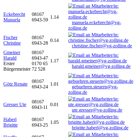
Eckebrecht
08167
1.14
Manuela
6943-59
manuela.eckebrecht@vg-
zolling.de
Fischer
08167
0.14
Christine
6943-28
christine.fischer@vg-zolling.de
Gmeiner
08167
Harald
6943-47
1.17
Erster
0170 65
harald.gmeiner@vg-zolling.de
Bürgermeister
72 528
08167
Götz Renate
1.01
6943-24
gebuehren.steuern@vg-
zolling.de
08167
Gresser Ute
0.01
6943-11
ute.gresser@vg-zolling.de
Haberl
08167
1.05
Brigitte
6943-25
brigitte.haberl@vg-zolling.de