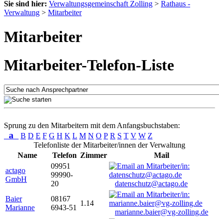
Sie sind hier:
Verwaltungsgemeinschaft Zolling
>
Rathaus -
Verwaltung
>
Mitarbeiter
Mitarbeiter
Mitarbeiter-Telefon-Liste
Sprung zu den Mitarbeitern mit dem Anfangsbuchstaben:
a
B
D
E
F
G
H
K
L
M
N
O
P
R
S
T
V
W
Z
Telefonliste der Mitarbeiter/innen der Verwaltung
Name
Telefon
Zimmer
Mail
09951
actago
99990-
GmbH
20
datenschutz@actago.de
Baier
08167
1.14
Marianne
6943-51
marianne.baier@vg-zolling.de