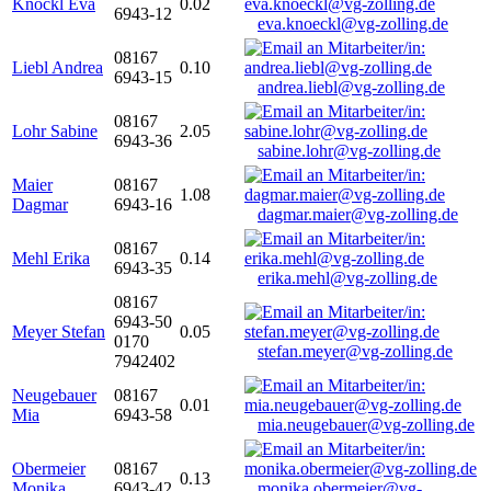
Knöckl Eva
0.02
6943-12
eva.knoeckl@vg-zolling.de
08167
Liebl Andrea
0.10
6943-15
andrea.liebl@vg-zolling.de
08167
Lohr Sabine
2.05
6943-36
sabine.lohr@vg-zolling.de
Maier
08167
1.08
Dagmar
6943-16
dagmar.maier@vg-zolling.de
08167
Mehl Erika
0.14
6943-35
erika.mehl@vg-zolling.de
08167
6943-50
Meyer Stefan
0.05
0170
stefan.meyer@vg-zolling.de
7942402
Neugebauer
08167
0.01
Mia
6943-58
mia.neugebauer@vg-zolling.de
Obermeier
08167
0.13
Monika
6943-42
monika.obermeier@vg-