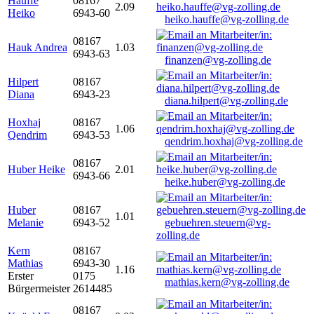
Hauffe
08167
2.09
Heiko
6943-60
heiko.hauffe@vg-zolling.de
08167
Hauk Andrea
1.03
6943-63
finanzen@vg-zolling.de
Hilpert
08167
Diana
6943-23
diana.hilpert@vg-zolling.de
Hoxhaj
08167
1.06
Qendrim
6943-53
qendrim.hoxhaj@vg-zolling.de
08167
Huber Heike
2.01
6943-66
heike.huber@vg-zolling.de
Huber
08167
1.01
Melanie
6943-52
gebuehren.steuern@vg-
zolling.de
Kern
08167
Mathias
6943-30
1.16
Erster
0175
mathias.kern@vg-zolling.de
Bürgermeister
2614485
08167