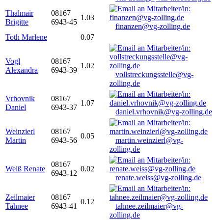
Thalmair
08167
1.03
Brigitte
6943-45
finanzen@vg-zolling.de
Toth Marlene
0.07
Vogl
08167
1.02
Alexandra
6943-39
vollstreckungsstelle@vg-
zolling.de
Vrhovnik
08167
1.07
Daniel
6943-37
daniel.vrhovnik@vg-zolling.de
Weinzierl
08167
0.05
Martin
6943-56
martin.weinzierl@vg-
zolling.de
08167
Weiß Renate
0.02
6943-12
renate.weiss@vg-zolling.de
Zeilmaier
08167
0.12
Tahnee
6943-41
tahnee.zeilmaier@vg-
zolling.de