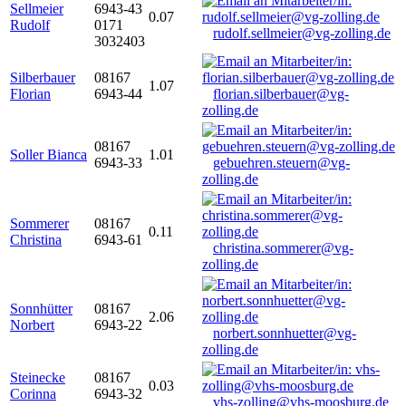
Sellmeier
6943-43
0.07
Rudolf
0171
rudolf.sellmeier@vg-zolling.de
3032403
Silberbauer
08167
1.07
Florian
6943-44
florian.silberbauer@vg-
zolling.de
08167
Soller Bianca
1.01
6943-33
gebuehren.steuern@vg-
zolling.de
Sommerer
08167
0.11
Christina
6943-61
christina.sommerer@vg-
zolling.de
Sonnhütter
08167
2.06
Norbert
6943-22
norbert.sonnhuetter@vg-
zolling.de
Steinecke
08167
0.03
Corinna
6943-32
vhs-zolling@vhs-moosburg.de