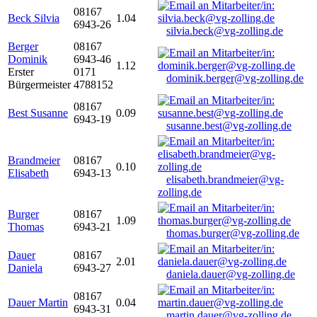
08167
Beck Silvia
1.04
6943-26
silvia.beck@vg-zolling.de
Berger
08167
Dominik
6943-46
1.12
Erster
0171
dominik.berger@vg-zolling.de
Bürgermeister
4788152
08167
Best Susanne
0.09
6943-19
susanne.best@vg-zolling.de
Brandmeier
08167
0.10
Elisabeth
6943-13
elisabeth.brandmeier@vg-
zolling.de
Burger
08167
1.09
Thomas
6943-21
thomas.burger@vg-zolling.de
Dauer
08167
2.01
Daniela
6943-27
daniela.dauer@vg-zolling.de
08167
Dauer Martin
0.04
6943-31
martin.dauer@vg-zolling.de