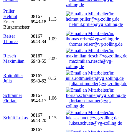
zolling.de
Priller
Helmut
08167
1.13
Erster
6943-18
helmut.priller@vg-zolling.de
Bürgermeister
Reiser
08167
1.09
Thomas
6943-34
thomas.reiser@vg-zolling.de
Riesch
08167
2.09
Maximilian
6943-55
maximilian.riesch@vg-
zolling.de
Rottmüller
08167
0.12
Julia
6943-62
julia.rottmueller@vg-zolling.de
Schranner
08167
1.06
Florian
6943-17
florian.schranner@vg-
zolling.de
08167
Schütt Lukas
1.15
6943-20
lukas.schuett@vg-zolling.de
08167