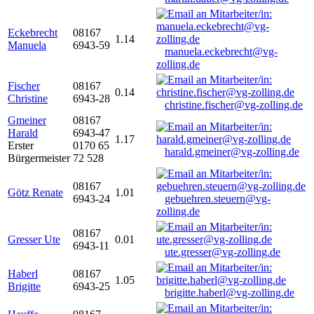
Eckebrecht
08167
1.14
Manuela
6943-59
manuela.eckebrecht@vg-
zolling.de
Fischer
08167
0.14
Christine
6943-28
christine.fischer@vg-zolling.de
Gmeiner
08167
Harald
6943-47
1.17
Erster
0170 65
harald.gmeiner@vg-zolling.de
Bürgermeister
72 528
08167
Götz Renate
1.01
6943-24
gebuehren.steuern@vg-
zolling.de
08167
Gresser Ute
0.01
6943-11
ute.gresser@vg-zolling.de
Haberl
08167
1.05
Brigitte
6943-25
brigitte.haberl@vg-zolling.de