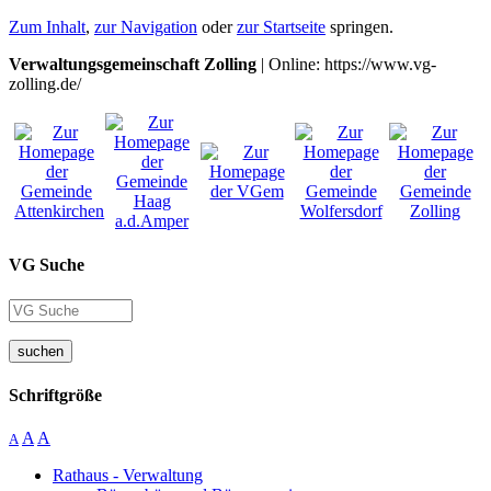
Zum Inhalt
,
zur Navigation
oder
zur Startseite
springen.
Verwaltungsgemeinschaft Zolling
| Online: https://www.vg-
zolling.de/
VG Suche
suchen
Schriftgröße
A
A
A
Rathaus - Verwaltung