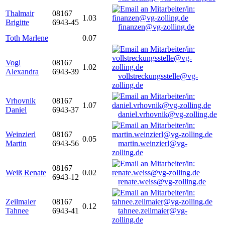
Thalmair
08167
1.03
Brigitte
6943-45
finanzen@vg-zolling.de
Toth Marlene
0.07
Vogl
08167
1.02
Alexandra
6943-39
vollstreckungsstelle@vg-
zolling.de
Vrhovnik
08167
1.07
Daniel
6943-37
daniel.vrhovnik@vg-zolling.de
Weinzierl
08167
0.05
Martin
6943-56
martin.weinzierl@vg-
zolling.de
08167
Weiß Renate
0.02
6943-12
renate.weiss@vg-zolling.de
Zeilmaier
08167
0.12
Tahnee
6943-41
tahnee.zeilmaier@vg-
zolling.de