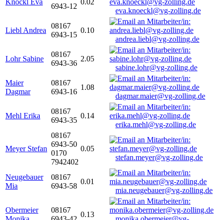
Knöckl Eva
0.02
6943-12
eva.knoeckl@vg-zolling.de
08167
Liebl Andrea
0.10
6943-15
andrea.liebl@vg-zolling.de
08167
Lohr Sabine
2.05
6943-36
sabine.lohr@vg-zolling.de
Maier
08167
1.08
Dagmar
6943-16
dagmar.maier@vg-zolling.de
08167
Mehl Erika
0.14
6943-35
erika.mehl@vg-zolling.de
08167
6943-50
Meyer Stefan
0.05
0170
stefan.meyer@vg-zolling.de
7942402
Neugebauer
08167
0.01
Mia
6943-58
mia.neugebauer@vg-zolling.de
Obermeier
08167
0.13
Monika
6943-42
monika.obermeier@vg-