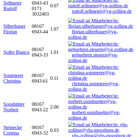
Sellmeier
6943-43
0.07
Rudolf
0171
rudolf.sellmeier@vg-zolling.de
3032403
Silberbauer
08167
1.07
Florian
6943-44
florian.silberbauer@vg-
zolling.de
08167
Soller Bianca
1.01
6943-33
gebuehren.steuern@vg-
zolling.de
Sommerer
08167
0.11
Christina
6943-61
christina.sommerer@vg-
zolling.de
Sonnhütter
08167
2.06
Norbert
6943-22
norbert.sonnhuetter@vg-
zolling.de
Steinecke
08167
0.03
Corinna
6943-32
vhs-zolling@vhs-moosburg.de