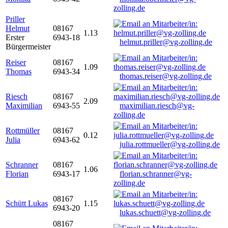
zolling.de
Priller
Helmut
08167
1.13
Erster
6943-18
helmut.priller@vg-zolling.de
Bürgermeister
Reiser
08167
1.09
Thomas
6943-34
thomas.reiser@vg-zolling.de
Riesch
08167
2.09
Maximilian
6943-55
maximilian.riesch@vg-
zolling.de
Rottmüller
08167
0.12
Julia
6943-62
julia.rottmueller@vg-zolling.de
Schranner
08167
1.06
Florian
6943-17
florian.schranner@vg-
zolling.de
08167
Schütt Lukas
1.15
6943-20
lukas.schuett@vg-zolling.de
08167