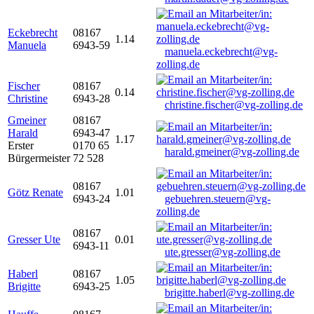
Eckebrecht
08167
1.14
Manuela
6943-59
manuela.eckebrecht@vg-
zolling.de
Fischer
08167
0.14
Christine
6943-28
christine.fischer@vg-zolling.de
Gmeiner
08167
Harald
6943-47
1.17
Erster
0170 65
harald.gmeiner@vg-zolling.de
Bürgermeister
72 528
08167
Götz Renate
1.01
6943-24
gebuehren.steuern@vg-
zolling.de
08167
Gresser Ute
0.01
6943-11
ute.gresser@vg-zolling.de
Haberl
08167
1.05
Brigitte
6943-25
brigitte.haberl@vg-zolling.de