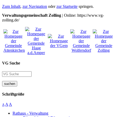
Zum Inhalt
,
zur Navigation
oder
zur Startseite
springen.
Verwaltungsgemeinschaft Zolling
| Online: https://www.vg-
zolling.de/
VG Suche
suchen
Schriftgröße
A
A
A
Rathaus - Verwaltung