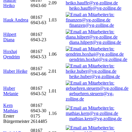
Hauffe
08167
2.09
Heiko
6943-60
heiko.hauffe@vg-zolling.de
08167
Hauk Andrea
1.03
6943-63
finanzen@vg-zolling.de
Hilpert
08167
Diana
6943-23
diana.hilpert@vg-zolling.de
Hoxhaj
08167
1.06
Qendrim
6943-53
qendrim.hoxhaj@vg-zolling.de
08167
Huber Heike
2.01
6943-66
heike.huber@vg-zolling.de
Huber
08167
1.01
Melanie
6943-52
gebuehren.steuern@vg-
zolling.de
Kern
08167
Mathias
6943-30
1.16
Erster
0175
mathias.kern@vg-zolling.de
Bürgermeister
2614485
08167