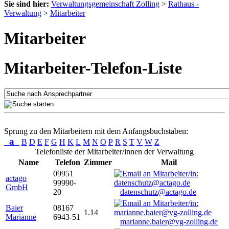
Sie sind hier:
Verwaltungsgemeinschaft Zolling
>
Rathaus -
Verwaltung
>
Mitarbeiter
Mitarbeiter
Mitarbeiter-Telefon-Liste
Sprung zu den Mitarbeitern mit dem Anfangsbuchstaben:
a
B
D
E
F
G
H
K
L
M
N
O
P
R
S
T
V
W
Z
Telefonliste der Mitarbeiter/innen der Verwaltung
Name
Telefon
Zimmer
Mail
09951
actago
99990-
GmbH
20
datenschutz@actago.de
Baier
08167
1.14
Marianne
6943-51
marianne.baier@vg-zolling.de