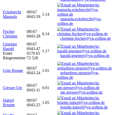
Eckebrecht
08167
1.14
Manuela
6943-59
manuela.eckebrecht@vg-
zolling.de
Fischer
08167
0.14
Christine
6943-28
christine.fischer@vg-zolling.de
Gmeiner
08167
Harald
6943-47
1.17
Erster
0170 65
harald.gmeiner@vg-zolling.de
Bürgermeister
72 528
08167
Götz Renate
1.01
6943-24
gebuehren.steuern@vg-
zolling.de
08167
Gresser Ute
0.01
6943-11
ute.gresser@vg-zolling.de
Haberl
08167
1.05
Brigitte
6943-25
brigitte.haberl@vg-zolling.de