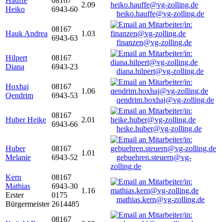
Hauffe
08167
2.09
Heiko
6943-60
heiko.hauffe@vg-zolling.de
08167
Hauk Andrea
1.03
6943-63
finanzen@vg-zolling.de
Hilpert
08167
Diana
6943-23
diana.hilpert@vg-zolling.de
Hoxhaj
08167
1.06
Qendrim
6943-53
qendrim.hoxhaj@vg-zolling.de
08167
Huber Heike
2.01
6943-66
heike.huber@vg-zolling.de
Huber
08167
1.01
Melanie
6943-52
gebuehren.steuern@vg-
zolling.de
Kern
08167
Mathias
6943-30
1.16
Erster
0175
mathias.kern@vg-zolling.de
Bürgermeister
2614485
08167