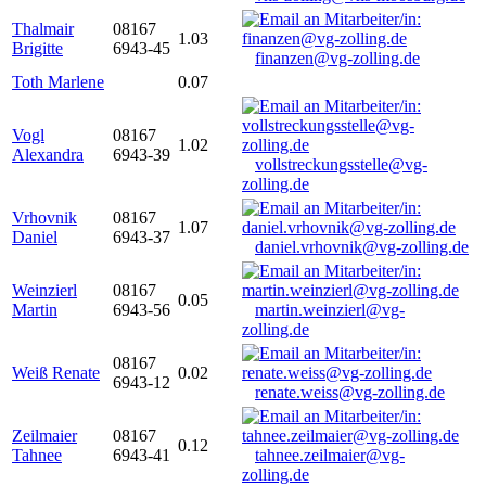
Thalmair
08167
1.03
Brigitte
6943-45
finanzen@vg-zolling.de
Toth Marlene
0.07
Vogl
08167
1.02
Alexandra
6943-39
vollstreckungsstelle@vg-
zolling.de
Vrhovnik
08167
1.07
Daniel
6943-37
daniel.vrhovnik@vg-zolling.de
Weinzierl
08167
0.05
Martin
6943-56
martin.weinzierl@vg-
zolling.de
08167
Weiß Renate
0.02
6943-12
renate.weiss@vg-zolling.de
Zeilmaier
08167
0.12
Tahnee
6943-41
tahnee.zeilmaier@vg-
zolling.de