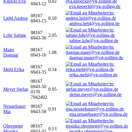
Knöckl Eva
0.02
6943-12
eva.knoeckl@vg-zolling.de
08167
Liebl Andrea
0.10
6943-15
andrea.liebl@vg-zolling.de
08167
Lohr Sabine
2.05
6943-36
sabine.lohr@vg-zolling.de
Maier
08167
1.08
Dagmar
6943-16
dagmar.maier@vg-zolling.de
08167
Mehl Erika
0.14
6943-35
erika.mehl@vg-zolling.de
08167
6943-50
Meyer Stefan
0.05
0170
stefan.meyer@vg-zolling.de
7942402
Neugebauer
08167
0.01
Mia
6943-58
mia.neugebauer@vg-zolling.de
Obermeier
08167
0.13
Monika
6943-42
monika.obermeier@vg-