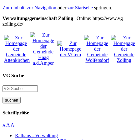
Zum Inhalt
,
zur Navigation
oder
zur Startseite
springen.
Verwaltungsgemeinschaft Zolling
| Online: https://www.vg-
zolling.de/
VG Suche
suchen
Schriftgröße
A
A
A
Rathaus - Verwaltung