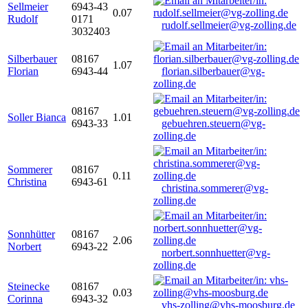
Sellmeier
6943-43
0.07
Rudolf
0171
rudolf.sellmeier@vg-zolling.de
3032403
Silberbauer
08167
1.07
Florian
6943-44
florian.silberbauer@vg-
zolling.de
08167
Soller Bianca
1.01
6943-33
gebuehren.steuern@vg-
zolling.de
Sommerer
08167
0.11
Christina
6943-61
christina.sommerer@vg-
zolling.de
Sonnhütter
08167
2.06
Norbert
6943-22
norbert.sonnhuetter@vg-
zolling.de
Steinecke
08167
0.03
Corinna
6943-32
vhs-zolling@vhs-moosburg.de