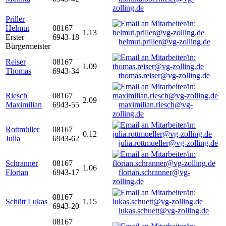
zolling.de
Priller
Helmut
08167
1.13
Erster
6943-18
helmut.priller@vg-zolling.de
Bürgermeister
Reiser
08167
1.09
Thomas
6943-34
thomas.reiser@vg-zolling.de
Riesch
08167
2.09
Maximilian
6943-55
maximilian.riesch@vg-
zolling.de
Rottmüller
08167
0.12
Julia
6943-62
julia.rottmueller@vg-zolling.de
Schranner
08167
1.06
Florian
6943-17
florian.schranner@vg-
zolling.de
08167
Schütt Lukas
1.15
6943-20
lukas.schuett@vg-zolling.de
08167