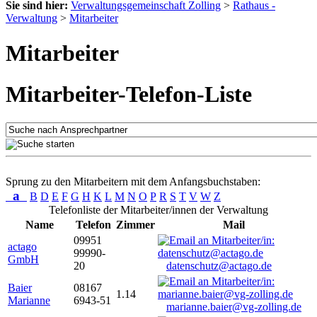
Sie sind hier:
Verwaltungsgemeinschaft Zolling
>
Rathaus -
Verwaltung
>
Mitarbeiter
Mitarbeiter
Mitarbeiter-Telefon-Liste
Sprung zu den Mitarbeitern mit dem Anfangsbuchstaben:
a
B
D
E
F
G
H
K
L
M
N
O
P
R
S
T
V
W
Z
Telefonliste der Mitarbeiter/innen der Verwaltung
Name
Telefon
Zimmer
Mail
09951
actago
99990-
GmbH
20
datenschutz@actago.de
Baier
08167
1.14
Marianne
6943-51
marianne.baier@vg-zolling.de