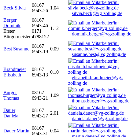
08167
Beck Silvia
1.04
6943-26
silvia.beck@vg-zolling.de
Berger
08167
Dominik
6943-46
1.12
Erster
0171
dominik.berger@vg-zolling.de
Bürgermeister
4788152
08167
Best Susanne
0.09
6943-19
susanne.best@vg-zolling.de
Brandmeier
08167
0.10
Elisabeth
6943-13
elisabeth.brandmeier@vg-
zolling.de
Burger
08167
1.09
Thomas
6943-21
thomas.burger@vg-zolling.de
Dauer
08167
2.01
Daniela
6943-27
daniela.dauer@vg-zolling.de
08167
Dauer Martin
0.04
6943-31
martin.dauer@vg-zolling.de