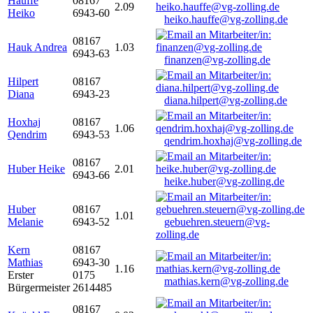
Hauffe
08167
2.09
Heiko
6943-60
heiko.hauffe@vg-zolling.de
08167
Hauk Andrea
1.03
6943-63
finanzen@vg-zolling.de
Hilpert
08167
Diana
6943-23
diana.hilpert@vg-zolling.de
Hoxhaj
08167
1.06
Qendrim
6943-53
qendrim.hoxhaj@vg-zolling.de
08167
Huber Heike
2.01
6943-66
heike.huber@vg-zolling.de
Huber
08167
1.01
Melanie
6943-52
gebuehren.steuern@vg-
zolling.de
Kern
08167
Mathias
6943-30
1.16
Erster
0175
mathias.kern@vg-zolling.de
Bürgermeister
2614485
08167