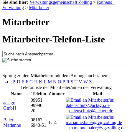
Sie sind hier:
Verwaltungsgemeinschaft Zolling
>
Rathaus -
Verwaltung
>
Mitarbeiter
Mitarbeiter
Mitarbeiter-Telefon-Liste
Sprung zu den Mitarbeitern mit dem Anfangsbuchstaben:
a
B
D
E
F
G
H
K
L
M
N
O
P
R
S
T
V
W
Z
Telefonliste der Mitarbeiter/innen der Verwaltung
Name
Telefon
Zimmer
Mail
09951
actago
99990-
GmbH
20
datenschutz@actago.de
Baier
08167
1.14
Marianne
6943-51
marianne.baier@vg-zolling.de