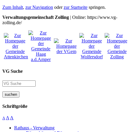
Zum Inhalt
,
zur Navigation
oder
zur Startseite
springen.
Verwaltungsgemeinschaft Zolling
| Online: https://www.vg-
zolling.de/
VG Suche
suchen
Schriftgröße
A
A
A
Rathaus - Verwaltung