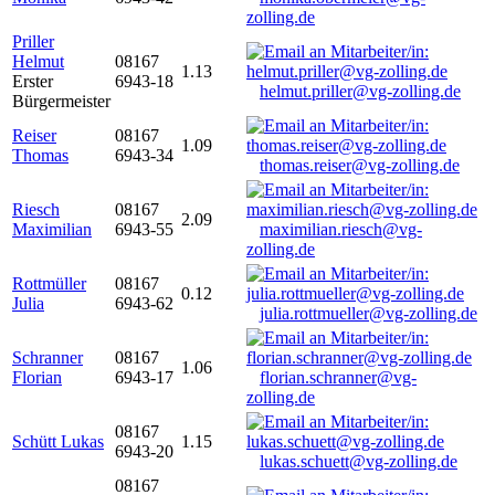
zolling.de
Priller
Helmut
08167
1.13
Erster
6943-18
helmut.priller@vg-zolling.de
Bürgermeister
Reiser
08167
1.09
Thomas
6943-34
thomas.reiser@vg-zolling.de
Riesch
08167
2.09
Maximilian
6943-55
maximilian.riesch@vg-
zolling.de
Rottmüller
08167
0.12
Julia
6943-62
julia.rottmueller@vg-zolling.de
Schranner
08167
1.06
Florian
6943-17
florian.schranner@vg-
zolling.de
08167
Schütt Lukas
1.15
6943-20
lukas.schuett@vg-zolling.de
08167