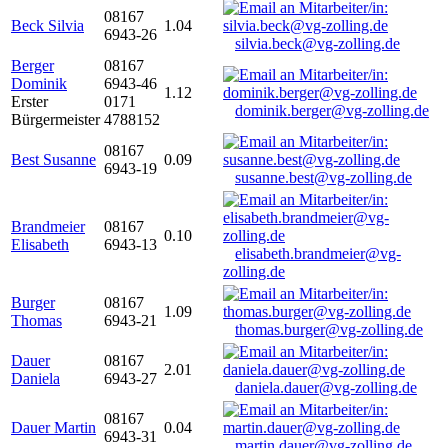
08167
Beck Silvia
1.04
6943-26
silvia.beck@vg-zolling.de
Berger
08167
Dominik
6943-46
1.12
Erster
0171
dominik.berger@vg-zolling.de
Bürgermeister
4788152
08167
Best Susanne
0.09
6943-19
susanne.best@vg-zolling.de
Brandmeier
08167
0.10
Elisabeth
6943-13
elisabeth.brandmeier@vg-
zolling.de
Burger
08167
1.09
Thomas
6943-21
thomas.burger@vg-zolling.de
Dauer
08167
2.01
Daniela
6943-27
daniela.dauer@vg-zolling.de
08167
Dauer Martin
0.04
6943-31
martin.dauer@vg-zolling.de