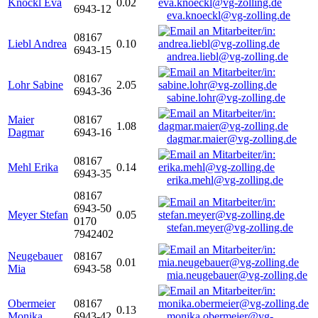
Knöckl Eva
0.02
6943-12
eva.knoeckl@vg-zolling.de
08167
Liebl Andrea
0.10
6943-15
andrea.liebl@vg-zolling.de
08167
Lohr Sabine
2.05
6943-36
sabine.lohr@vg-zolling.de
Maier
08167
1.08
Dagmar
6943-16
dagmar.maier@vg-zolling.de
08167
Mehl Erika
0.14
6943-35
erika.mehl@vg-zolling.de
08167
6943-50
Meyer Stefan
0.05
0170
stefan.meyer@vg-zolling.de
7942402
Neugebauer
08167
0.01
Mia
6943-58
mia.neugebauer@vg-zolling.de
Obermeier
08167
0.13
Monika
6943-42
monika.obermeier@vg-