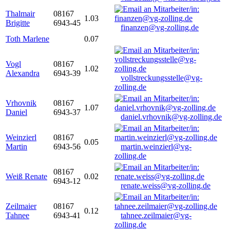
Thalmair
08167
1.03
Brigitte
6943-45
finanzen@vg-zolling.de
Toth Marlene
0.07
Vogl
08167
1.02
Alexandra
6943-39
vollstreckungsstelle@vg-
zolling.de
Vrhovnik
08167
1.07
Daniel
6943-37
daniel.vrhovnik@vg-zolling.de
Weinzierl
08167
0.05
Martin
6943-56
martin.weinzierl@vg-
zolling.de
08167
Weiß Renate
0.02
6943-12
renate.weiss@vg-zolling.de
Zeilmaier
08167
0.12
Tahnee
6943-41
tahnee.zeilmaier@vg-
zolling.de