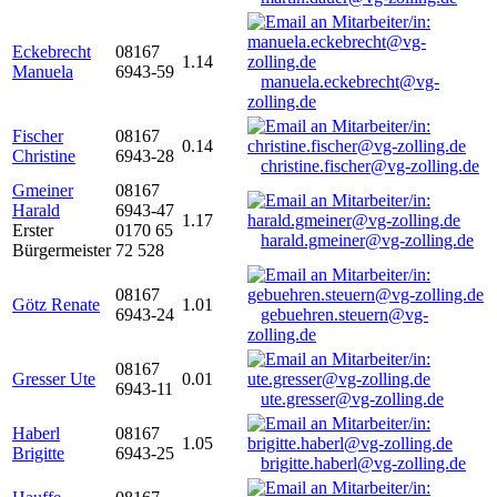
Eckebrecht
08167
1.14
Manuela
6943-59
manuela.eckebrecht@vg-
zolling.de
Fischer
08167
0.14
Christine
6943-28
christine.fischer@vg-zolling.de
Gmeiner
08167
Harald
6943-47
1.17
Erster
0170 65
harald.gmeiner@vg-zolling.de
Bürgermeister
72 528
08167
Götz Renate
1.01
6943-24
gebuehren.steuern@vg-
zolling.de
08167
Gresser Ute
0.01
6943-11
ute.gresser@vg-zolling.de
Haberl
08167
1.05
Brigitte
6943-25
brigitte.haberl@vg-zolling.de