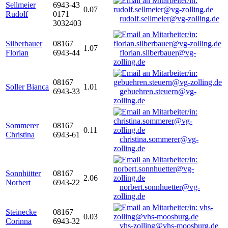
Sellmeier
6943-43
0.07
Rudolf
0171
rudolf.sellmeier@vg-zolling.de
3032403
Silberbauer
08167
1.07
Florian
6943-44
florian.silberbauer@vg-
zolling.de
08167
Soller Bianca
1.01
6943-33
gebuehren.steuern@vg-
zolling.de
Sommerer
08167
0.11
Christina
6943-61
christina.sommerer@vg-
zolling.de
Sonnhütter
08167
2.06
Norbert
6943-22
norbert.sonnhuetter@vg-
zolling.de
Steinecke
08167
0.03
Corinna
6943-32
vhs-zolling@vhs-moosburg.de