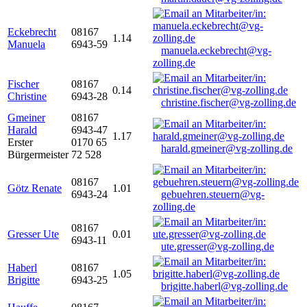
Eckebrecht
08167
1.14
Manuela
6943-59
manuela.eckebrecht@vg-
zolling.de
Fischer
08167
0.14
Christine
6943-28
christine.fischer@vg-zolling.de
Gmeiner
08167
Harald
6943-47
1.17
Erster
0170 65
harald.gmeiner@vg-zolling.de
Bürgermeister
72 528
08167
Götz Renate
1.01
6943-24
gebuehren.steuern@vg-
zolling.de
08167
Gresser Ute
0.01
6943-11
ute.gresser@vg-zolling.de
Haberl
08167
1.05
Brigitte
6943-25
brigitte.haberl@vg-zolling.de