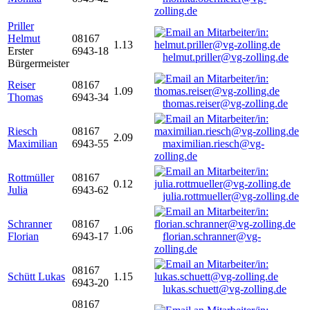
zolling.de
Priller
Helmut
08167
1.13
Erster
6943-18
helmut.priller@vg-zolling.de
Bürgermeister
Reiser
08167
1.09
Thomas
6943-34
thomas.reiser@vg-zolling.de
Riesch
08167
2.09
Maximilian
6943-55
maximilian.riesch@vg-
zolling.de
Rottmüller
08167
0.12
Julia
6943-62
julia.rottmueller@vg-zolling.de
Schranner
08167
1.06
Florian
6943-17
florian.schranner@vg-
zolling.de
08167
Schütt Lukas
1.15
6943-20
lukas.schuett@vg-zolling.de
08167