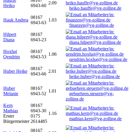
Hauffe
08167
2.09
Heiko
6943-60
heiko.hauffe@vg-zolling.de
08167
Hauk Andrea
1.03
6943-63
finanzen@vg-zolling.de
Hilpert
08167
Diana
6943-23
diana.hilpert@vg-zolling.de
Hoxhaj
08167
1.06
Qendrim
6943-53
qendrim.hoxhaj@vg-zolling.de
08167
Huber Heike
2.01
6943-66
heike.huber@vg-zolling.de
Huber
08167
1.01
Melanie
6943-52
gebuehren.steuern@vg-
zolling.de
Kern
08167
Mathias
6943-30
1.16
Erster
0175
mathias.kern@vg-zolling.de
Bürgermeister
2614485
08167