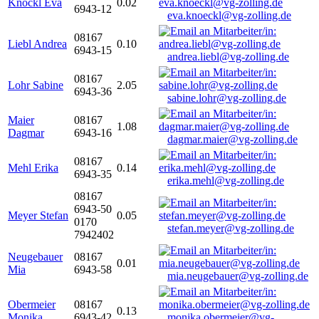
Knöckl Eva
0.02
6943-12
eva.knoeckl@vg-zolling.de
08167
Liebl Andrea
0.10
6943-15
andrea.liebl@vg-zolling.de
08167
Lohr Sabine
2.05
6943-36
sabine.lohr@vg-zolling.de
Maier
08167
1.08
Dagmar
6943-16
dagmar.maier@vg-zolling.de
08167
Mehl Erika
0.14
6943-35
erika.mehl@vg-zolling.de
08167
6943-50
Meyer Stefan
0.05
0170
stefan.meyer@vg-zolling.de
7942402
Neugebauer
08167
0.01
Mia
6943-58
mia.neugebauer@vg-zolling.de
Obermeier
08167
0.13
Monika
6943-42
monika.obermeier@vg-