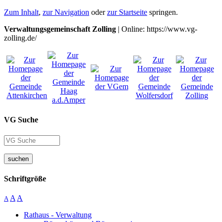
Zum Inhalt
,
zur Navigation
oder
zur Startseite
springen.
Verwaltungsgemeinschaft Zolling
| Online: https://www.vg-
zolling.de/
VG Suche
suchen
Schriftgröße
A
A
A
Rathaus - Verwaltung