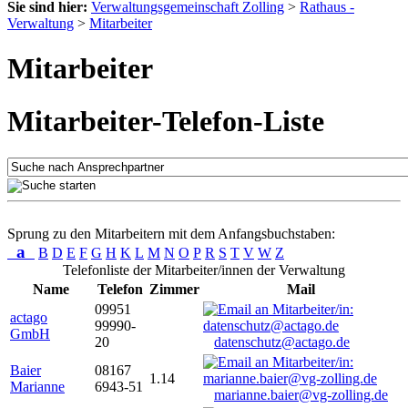
Sie sind hier:
Verwaltungsgemeinschaft Zolling
>
Rathaus -
Verwaltung
>
Mitarbeiter
Mitarbeiter
Mitarbeiter-Telefon-Liste
Sprung zu den Mitarbeitern mit dem Anfangsbuchstaben:
a
B
D
E
F
G
H
K
L
M
N
O
P
R
S
T
V
W
Z
Telefonliste der Mitarbeiter/innen der Verwaltung
Name
Telefon
Zimmer
Mail
09951
actago
99990-
GmbH
20
datenschutz@actago.de
Baier
08167
1.14
Marianne
6943-51
marianne.baier@vg-zolling.de