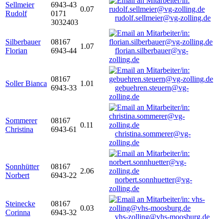
Sellmeier
6943-43
0.07
Rudolf
0171
rudolf.sellmeier@vg-zolling.de
3032403
Silberbauer
08167
1.07
Florian
6943-44
florian.silberbauer@vg-
zolling.de
08167
Soller Bianca
1.01
6943-33
gebuehren.steuern@vg-
zolling.de
Sommerer
08167
0.11
Christina
6943-61
christina.sommerer@vg-
zolling.de
Sonnhütter
08167
2.06
Norbert
6943-22
norbert.sonnhuetter@vg-
zolling.de
Steinecke
08167
0.03
Corinna
6943-32
vhs-zolling@vhs-moosburg.de