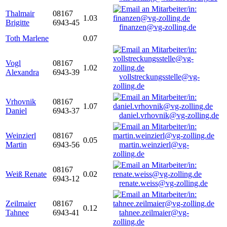
Thalmair
08167
1.03
Brigitte
6943-45
finanzen@vg-zolling.de
Toth Marlene
0.07
Vogl
08167
1.02
Alexandra
6943-39
vollstreckungsstelle@vg-
zolling.de
Vrhovnik
08167
1.07
Daniel
6943-37
daniel.vrhovnik@vg-zolling.de
Weinzierl
08167
0.05
Martin
6943-56
martin.weinzierl@vg-
zolling.de
08167
Weiß Renate
0.02
6943-12
renate.weiss@vg-zolling.de
Zeilmaier
08167
0.12
Tahnee
6943-41
tahnee.zeilmaier@vg-
zolling.de