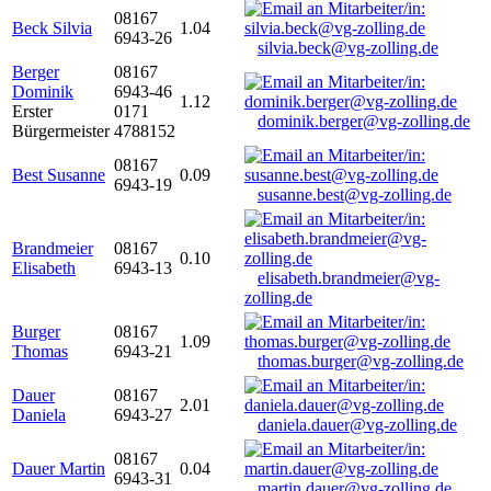
08167
Beck Silvia
1.04
6943-26
silvia.beck@vg-zolling.de
Berger
08167
Dominik
6943-46
1.12
Erster
0171
dominik.berger@vg-zolling.de
Bürgermeister
4788152
08167
Best Susanne
0.09
6943-19
susanne.best@vg-zolling.de
Brandmeier
08167
0.10
Elisabeth
6943-13
elisabeth.brandmeier@vg-
zolling.de
Burger
08167
1.09
Thomas
6943-21
thomas.burger@vg-zolling.de
Dauer
08167
2.01
Daniela
6943-27
daniela.dauer@vg-zolling.de
08167
Dauer Martin
0.04
6943-31
martin.dauer@vg-zolling.de