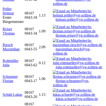
zolling.de
Priller
Helmut
08167
1.13
Erster
6943-18
helmut.priller@vg-zolling.de
Bürgermeister
Reiser
08167
1.09
Thomas
6943-34
thomas.reiser@vg-zolling.de
Riesch
08167
2.09
Maximilian
6943-55
maximilian.riesch@vg-
zolling.de
Rottmüller
08167
0.12
Julia
6943-62
julia.rottmueller@vg-zolling.de
Schranner
08167
1.06
Florian
6943-17
florian.schranner@vg-
zolling.de
08167
Schütt Lukas
1.15
6943-20
lukas.schuett@vg-zolling.de
08167