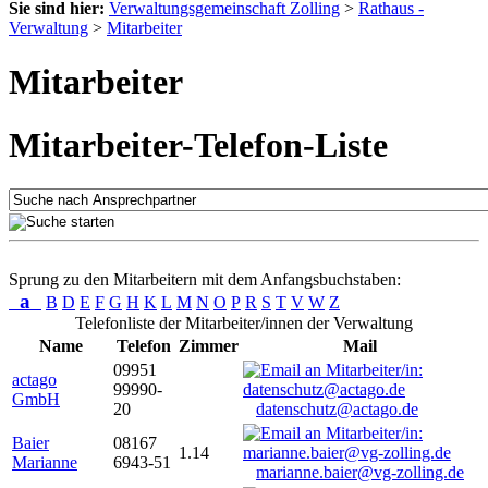
Sie sind hier:
Verwaltungsgemeinschaft Zolling
>
Rathaus -
Verwaltung
>
Mitarbeiter
Mitarbeiter
Mitarbeiter-Telefon-Liste
Sprung zu den Mitarbeitern mit dem Anfangsbuchstaben:
a
B
D
E
F
G
H
K
L
M
N
O
P
R
S
T
V
W
Z
Telefonliste der Mitarbeiter/innen der Verwaltung
Name
Telefon
Zimmer
Mail
09951
actago
99990-
GmbH
20
datenschutz@actago.de
Baier
08167
1.14
Marianne
6943-51
marianne.baier@vg-zolling.de