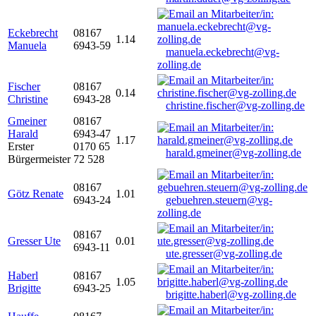
Eckebrecht
08167
1.14
Manuela
6943-59
manuela.eckebrecht@vg-
zolling.de
Fischer
08167
0.14
Christine
6943-28
christine.fischer@vg-zolling.de
Gmeiner
08167
Harald
6943-47
1.17
Erster
0170 65
harald.gmeiner@vg-zolling.de
Bürgermeister
72 528
08167
Götz Renate
1.01
6943-24
gebuehren.steuern@vg-
zolling.de
08167
Gresser Ute
0.01
6943-11
ute.gresser@vg-zolling.de
Haberl
08167
1.05
Brigitte
6943-25
brigitte.haberl@vg-zolling.de