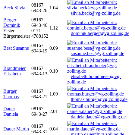
08167
Beck Silvia
1.04
6943-26
silvia.beck@vg-zolling.de
Berger
08167
Dominik
6943-46
1.12
Erster
0171
dominik.berger@vg-zolling.de
Bürgermeister
4788152
08167
Best Susanne
0.09
6943-19
susanne.best@vg-zolling.de
Brandmeier
08167
0.10
Elisabeth
6943-13
elisabeth.brandmeier@vg-
zolling.de
Burger
08167
1.09
Thomas
6943-21
thomas.burger@vg-zolling.de
Dauer
08167
2.01
Daniela
6943-27
daniela.dauer@vg-zolling.de
08167
Dauer Martin
0.04
6943-31
martin.dauer@vg-zolling.de