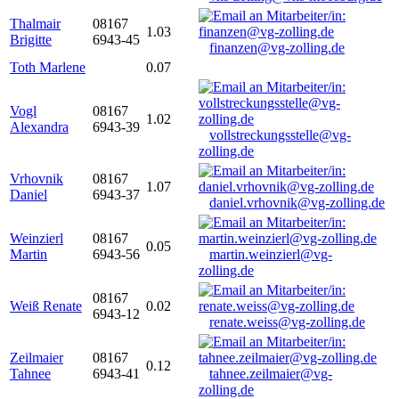
Thalmair
08167
1.03
Brigitte
6943-45
finanzen@vg-zolling.de
Toth Marlene
0.07
Vogl
08167
1.02
Alexandra
6943-39
vollstreckungsstelle@vg-
zolling.de
Vrhovnik
08167
1.07
Daniel
6943-37
daniel.vrhovnik@vg-zolling.de
Weinzierl
08167
0.05
Martin
6943-56
martin.weinzierl@vg-
zolling.de
08167
Weiß Renate
0.02
6943-12
renate.weiss@vg-zolling.de
Zeilmaier
08167
0.12
Tahnee
6943-41
tahnee.zeilmaier@vg-
zolling.de