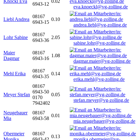
Knöckl Eva
0.02
6943-12
eva.knoeckl@vg-zolling.de
08167
Liebl Andrea
0.10
6943-15
andrea.liebl@vg-zolling.de
08167
Lohr Sabine
2.05
6943-36
sabine.lohr@vg-zolling.de
Maier
08167
1.08
Dagmar
6943-16
dagmar.maier@vg-zolling.de
08167
Mehl Erika
0.14
6943-35
erika.mehl@vg-zolling.de
08167
6943-50
Meyer Stefan
0.05
0170
stefan.meyer@vg-zolling.de
7942402
Neugebauer
08167
0.01
Mia
6943-58
mia.neugebauer@vg-zolling.de
Obermeier
08167
0.13
Monika
6943-42
monika.obermeier@vg-