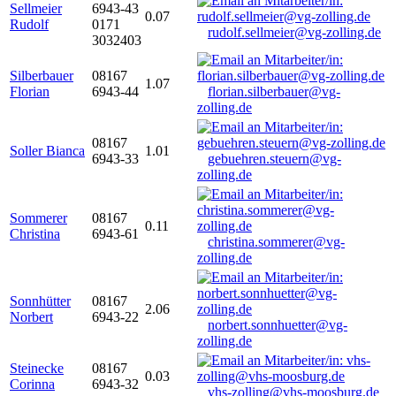
Sellmeier
6943-43
0.07
Rudolf
0171
rudolf.sellmeier@vg-zolling.de
3032403
Silberbauer
08167
1.07
Florian
6943-44
florian.silberbauer@vg-
zolling.de
08167
Soller Bianca
1.01
6943-33
gebuehren.steuern@vg-
zolling.de
Sommerer
08167
0.11
Christina
6943-61
christina.sommerer@vg-
zolling.de
Sonnhütter
08167
2.06
Norbert
6943-22
norbert.sonnhuetter@vg-
zolling.de
Steinecke
08167
0.03
Corinna
6943-32
vhs-zolling@vhs-moosburg.de