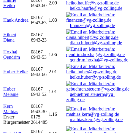
Hauffe
08167
2.09
Heiko
6943-60
heiko.hauffe@vg-zolling.de
08167
Hauk Andrea
1.03
6943-63
finanzen@vg-zolling.de
Hilpert
08167
Diana
6943-23
diana.hilpert@vg-zolling.de
Hoxhaj
08167
1.06
Qendrim
6943-53
qendrim.hoxhaj@vg-zolling.de
08167
Huber Heike
2.01
6943-66
heike.huber@vg-zolling.de
Huber
08167
1.01
Melanie
6943-52
gebuehren.steuern@vg-
zolling.de
Kern
08167
Mathias
6943-30
1.16
Erster
0175
mathias.kern@vg-zolling.de
Bürgermeister
2614485
08167