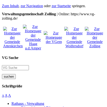
Zum Inhalt
,
zur Navigation
oder
zur Startseite
springen.
Verwaltungsgemeinschaft Zolling
| Online: https://www.vg-
zolling.de/
VG Suche
suchen
Schriftgröße
A
A
A
Rathaus - Verwaltung