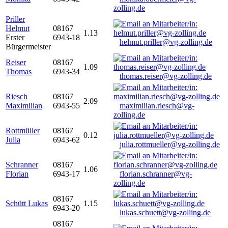
zolling.de
Priller
Helmut
08167
1.13
Erster
6943-18
helmut.priller@vg-zolling.de
Bürgermeister
Reiser
08167
1.09
Thomas
6943-34
thomas.reiser@vg-zolling.de
Riesch
08167
2.09
Maximilian
6943-55
maximilian.riesch@vg-
zolling.de
Rottmüller
08167
0.12
Julia
6943-62
julia.rottmueller@vg-zolling.de
Schranner
08167
1.06
Florian
6943-17
florian.schranner@vg-
zolling.de
08167
Schütt Lukas
1.15
6943-20
lukas.schuett@vg-zolling.de
08167