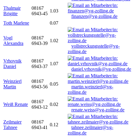
Thalmair
08167
1.03
Brigitte
6943-45
finanzen@vg-zolling.de
Toth Marlene
0.07
Vogl
08167
1.02
Alexandra
6943-39
vollstreckungsstelle@vg-
zolling.de
Vrhovnik
08167
1.07
Daniel
6943-37
daniel.vrhovnik@vg-zolling.de
Weinzierl
08167
0.05
Martin
6943-56
martin.weinzierl@vg-
zolling.de
08167
Weiß Renate
0.02
6943-12
renate.weiss@vg-zolling.de
Zeilmaier
08167
0.12
Tahnee
6943-41
tahnee.zeilmaier@vg-
zolling.de