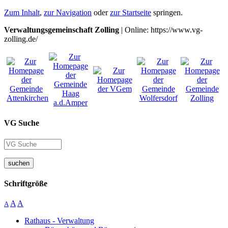
Zum Inhalt
,
zur Navigation
oder
zur Startseite
springen.
Verwaltungsgemeinschaft Zolling
| Online: https://www.vg-
zolling.de/
VG Suche
suchen
Schriftgröße
A
A
A
Rathaus - Verwaltung