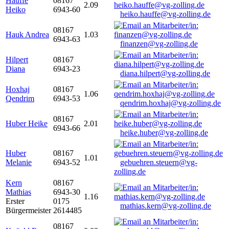
Hauffe
08167
2.09
Heiko
6943-60
heiko.hauffe@vg-zolling.de
08167
Hauk Andrea
1.03
6943-63
finanzen@vg-zolling.de
Hilpert
08167
Diana
6943-23
diana.hilpert@vg-zolling.de
Hoxhaj
08167
1.06
Qendrim
6943-53
qendrim.hoxhaj@vg-zolling.de
08167
Huber Heike
2.01
6943-66
heike.huber@vg-zolling.de
Huber
08167
1.01
Melanie
6943-52
gebuehren.steuern@vg-
zolling.de
Kern
08167
Mathias
6943-30
1.16
Erster
0175
mathias.kern@vg-zolling.de
Bürgermeister
2614485
08167