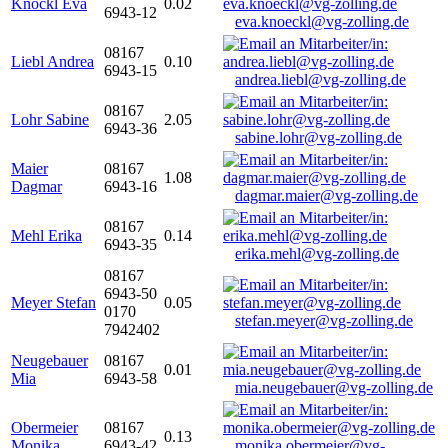
Knöckl Eva
0.02
6943-12
eva.knoeckl@vg-zolling.de
08167
Liebl Andrea
0.10
6943-15
andrea.liebl@vg-zolling.de
08167
Lohr Sabine
2.05
6943-36
sabine.lohr@vg-zolling.de
Maier
08167
1.08
Dagmar
6943-16
dagmar.maier@vg-zolling.de
08167
Mehl Erika
0.14
6943-35
erika.mehl@vg-zolling.de
08167
6943-50
Meyer Stefan
0.05
0170
stefan.meyer@vg-zolling.de
7942402
Neugebauer
08167
0.01
Mia
6943-58
mia.neugebauer@vg-zolling.de
Obermeier
08167
0.13
Monika
6943-42
monika.obermeier@vg-