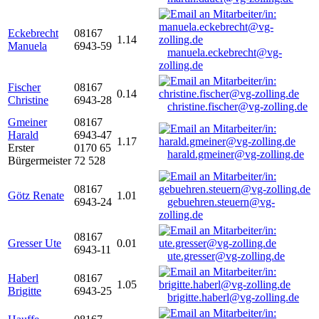
Eckebrecht
08167
1.14
Manuela
6943-59
manuela.eckebrecht@vg-
zolling.de
Fischer
08167
0.14
Christine
6943-28
christine.fischer@vg-zolling.de
Gmeiner
08167
Harald
6943-47
1.17
Erster
0170 65
harald.gmeiner@vg-zolling.de
Bürgermeister
72 528
08167
Götz Renate
1.01
6943-24
gebuehren.steuern@vg-
zolling.de
08167
Gresser Ute
0.01
6943-11
ute.gresser@vg-zolling.de
Haberl
08167
1.05
Brigitte
6943-25
brigitte.haberl@vg-zolling.de