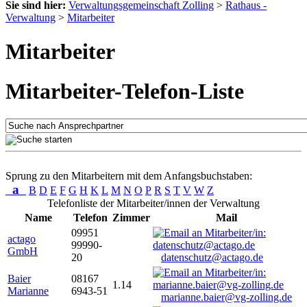
Sie sind hier:
Verwaltungsgemeinschaft Zolling
>
Rathaus -
Verwaltung
>
Mitarbeiter
Mitarbeiter
Mitarbeiter-Telefon-Liste
Sprung zu den Mitarbeitern mit dem Anfangsbuchstaben:
a
B
D
E
F
G
H
K
L
M
N
O
P
R
S
T
V
W
Z
Telefonliste der Mitarbeiter/innen der Verwaltung
Name
Telefon
Zimmer
Mail
09951
actago
99990-
GmbH
20
datenschutz@actago.de
Baier
08167
1.14
Marianne
6943-51
marianne.baier@vg-zolling.de