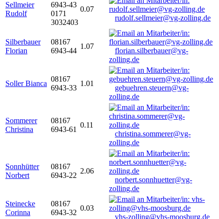
Sellmeier
6943-43
0.07
Rudolf
0171
rudolf.sellmeier@vg-zolling.de
3032403
Silberbauer
08167
1.07
Florian
6943-44
florian.silberbauer@vg-
zolling.de
08167
Soller Bianca
1.01
6943-33
gebuehren.steuern@vg-
zolling.de
Sommerer
08167
0.11
Christina
6943-61
christina.sommerer@vg-
zolling.de
Sonnhütter
08167
2.06
Norbert
6943-22
norbert.sonnhuetter@vg-
zolling.de
Steinecke
08167
0.03
Corinna
6943-32
vhs-zolling@vhs-moosburg.de