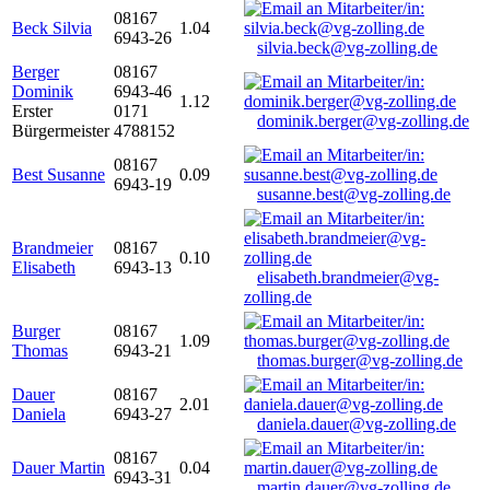
08167
Beck Silvia
1.04
6943-26
silvia.beck@vg-zolling.de
Berger
08167
Dominik
6943-46
1.12
Erster
0171
dominik.berger@vg-zolling.de
Bürgermeister
4788152
08167
Best Susanne
0.09
6943-19
susanne.best@vg-zolling.de
Brandmeier
08167
0.10
Elisabeth
6943-13
elisabeth.brandmeier@vg-
zolling.de
Burger
08167
1.09
Thomas
6943-21
thomas.burger@vg-zolling.de
Dauer
08167
2.01
Daniela
6943-27
daniela.dauer@vg-zolling.de
08167
Dauer Martin
0.04
6943-31
martin.dauer@vg-zolling.de