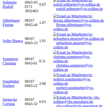
Sellmeier
6943-43
0.07
Rudolf
0171
rudolf.sellmeier@vg-zolling.de
3032403
Silberbauer
08167
1.07
Florian
6943-44
florian.silberbauer@vg-
zolling.de
08167
Soller Bianca
1.01
6943-33
gebuehren.steuern@vg-
zolling.de
Sommerer
08167
0.11
Christina
6943-61
christina.sommerer@vg-
zolling.de
Sonnhütter
08167
2.06
Norbert
6943-22
norbert.sonnhuetter@vg-
zolling.de
Steinecke
08167
0.03
Corinna
6943-32
vhs-zolling@vhs-moosburg.de