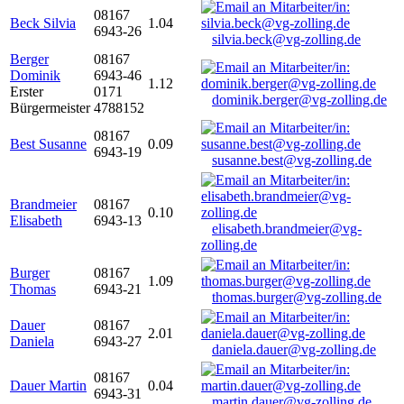
08167
Beck Silvia
1.04
6943-26
silvia.beck@vg-zolling.de
Berger
08167
Dominik
6943-46
1.12
Erster
0171
dominik.berger@vg-zolling.de
Bürgermeister
4788152
08167
Best Susanne
0.09
6943-19
susanne.best@vg-zolling.de
Brandmeier
08167
0.10
Elisabeth
6943-13
elisabeth.brandmeier@vg-
zolling.de
Burger
08167
1.09
Thomas
6943-21
thomas.burger@vg-zolling.de
Dauer
08167
2.01
Daniela
6943-27
daniela.dauer@vg-zolling.de
08167
Dauer Martin
0.04
6943-31
martin.dauer@vg-zolling.de