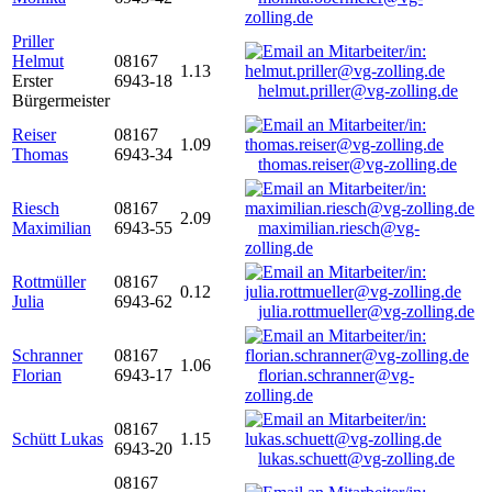
zolling.de
Priller
Helmut
08167
1.13
Erster
6943-18
helmut.priller@vg-zolling.de
Bürgermeister
Reiser
08167
1.09
Thomas
6943-34
thomas.reiser@vg-zolling.de
Riesch
08167
2.09
Maximilian
6943-55
maximilian.riesch@vg-
zolling.de
Rottmüller
08167
0.12
Julia
6943-62
julia.rottmueller@vg-zolling.de
Schranner
08167
1.06
Florian
6943-17
florian.schranner@vg-
zolling.de
08167
Schütt Lukas
1.15
6943-20
lukas.schuett@vg-zolling.de
08167