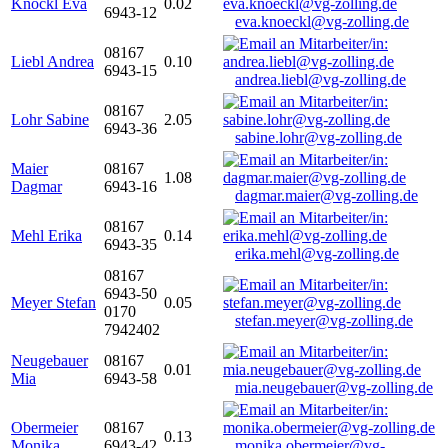
Knöckl Eva
0.02
6943-12
eva.knoeckl@vg-zolling.de
08167
Liebl Andrea
0.10
6943-15
andrea.liebl@vg-zolling.de
08167
Lohr Sabine
2.05
6943-36
sabine.lohr@vg-zolling.de
Maier
08167
1.08
Dagmar
6943-16
dagmar.maier@vg-zolling.de
08167
Mehl Erika
0.14
6943-35
erika.mehl@vg-zolling.de
08167
6943-50
Meyer Stefan
0.05
0170
stefan.meyer@vg-zolling.de
7942402
Neugebauer
08167
0.01
Mia
6943-58
mia.neugebauer@vg-zolling.de
Obermeier
08167
0.13
Monika
6943-42
monika.obermeier@vg-