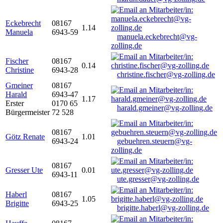
Eckebrecht
08167
1.14
Manuela
6943-59
manuela.eckebrecht@vg-
zolling.de
Fischer
08167
0.14
Christine
6943-28
christine.fischer@vg-zolling.de
Gmeiner
08167
Harald
6943-47
1.17
Erster
0170 65
harald.gmeiner@vg-zolling.de
Bürgermeister
72 528
08167
Götz Renate
1.01
6943-24
gebuehren.steuern@vg-
zolling.de
08167
Gresser Ute
0.01
6943-11
ute.gresser@vg-zolling.de
Haberl
08167
1.05
Brigitte
6943-25
brigitte.haberl@vg-zolling.de