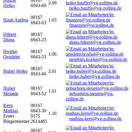
Hauffe
08167
2.09
Heiko
6943-60
heiko.hauffe@vg-zolling.de
08167
Hauk Andrea
1.03
6943-63
finanzen@vg-zolling.de
Hilpert
08167
Diana
6943-23
diana.hilpert@vg-zolling.de
Hoxhaj
08167
1.06
Qendrim
6943-53
qendrim.hoxhaj@vg-zolling.de
08167
Huber Heike
2.01
6943-66
heike.huber@vg-zolling.de
Huber
08167
1.01
Melanie
6943-52
gebuehren.steuern@vg-
zolling.de
Kern
08167
Mathias
6943-30
1.16
Erster
0175
mathias.kern@vg-zolling.de
Bürgermeister
2614485
08167