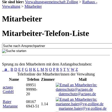
Sie sind hier:
Verwaltungsgemeinschaft Zolling
>
Rathaus -
Verwaltung
>
Mitarbeiter
Mitarbeiter
Mitarbeiter-Telefon-Liste
Sprung zu den Mitarbeitern mit dem Anfangsbuchstaben:
a
B
D
E
F
G
H
K
L
M
N
O
P
R
S
T
V
W
Z
Telefonliste der Mitarbeiter/innen der Verwaltung
Name
Telefon
Zimmer
Mail
09951
actago
99990-
GmbH
20
datenschutz@actago.de
Baier
08167
1.14
Marianne
6943-51
marianne.baier@vg-zolling.de