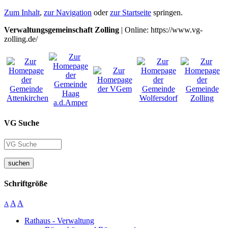
Zum Inhalt
,
zur Navigation
oder
zur Startseite
springen.
Verwaltungsgemeinschaft Zolling
| Online: https://www.vg-
zolling.de/
VG Suche
suchen
Schriftgröße
A
A
A
Rathaus - Verwaltung