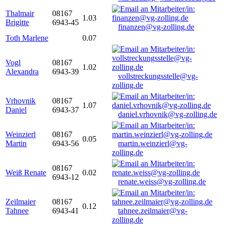
Thalmair
08167
1.03
Brigitte
6943-45
finanzen@vg-zolling.de
Toth Marlene
0.07
Vogl
08167
1.02
Alexandra
6943-39
vollstreckungsstelle@vg-
zolling.de
Vrhovnik
08167
1.07
Daniel
6943-37
daniel.vrhovnik@vg-zolling.de
Weinzierl
08167
0.05
Martin
6943-56
martin.weinzierl@vg-
zolling.de
08167
Weiß Renate
0.02
6943-12
renate.weiss@vg-zolling.de
Zeilmaier
08167
0.12
Tahnee
6943-41
tahnee.zeilmaier@vg-
zolling.de